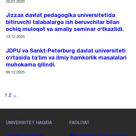
29.01.2026
Jizzax davlat pedagogika universitetida
bitiruvchi talabalarga ish beruvchilar bilan
ochiq muloqot va amaliy seminar o‘tkazildi.
13.12.2025
JDPU va Sankt-Peterburg davlat universiteti
o‘rtasida ta’lim va ilmiy hamkorlik masalalari
muhokama qilindi.
06.12.2025
1
2
→
UNIVERSITET HAQIDA
FAOLIYAT
Umumiy maʼlumot
Ilmiy faoliyat
Oʻquv jarayoni