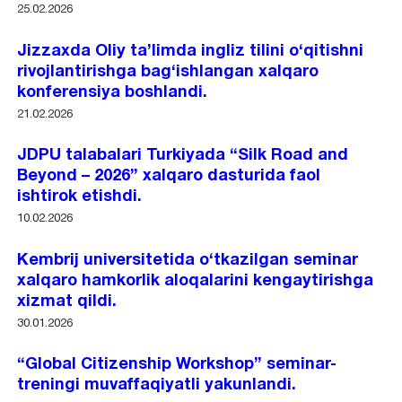
25.02.2026
Jizzaxda Oliy ta’limda ingliz tilini o‘qitishni
rivojlantirishga bag‘ishlangan xalqaro
konferensiya boshlandi.
21.02.2026
JDPU talabalari Turkiyada “Silk Road and
Beyond – 2026” xalqaro dasturida faol
ishtirok etishdi.
10.02.2026
Kembrij universitetida o‘tkazilgan seminar
xalqaro hamkorlik aloqalarini kengaytirishga
xizmat qildi.
30.01.2026
“Global Citizenship Workshop” seminar-
treningi muvaffaqiyatli yakunlandi.