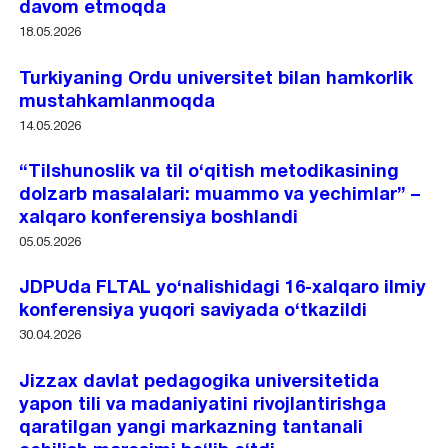
davom etmoqda
18.05.2026
Turkiyaning Ordu universitet bilan hamkorlik
mustahkamlanmoqda
14.05.2026
“Tilshunoslik va til o‘qitish metodikasining
dolzarb masalalari: muammo va yechimlar” –
xalqaro konferensiya boshlandi
05.05.2026
JDPUda FLTAL yo‘nalishidagi 16-xalqaro ilmiy
konferensiya yuqori saviyada o‘tkazildi
30.04.2026
Jizzax davlat pedagogika universitetida
yapon tili va madaniyatini rivojlantirishga
qaratilgan yangi markazning tantanali