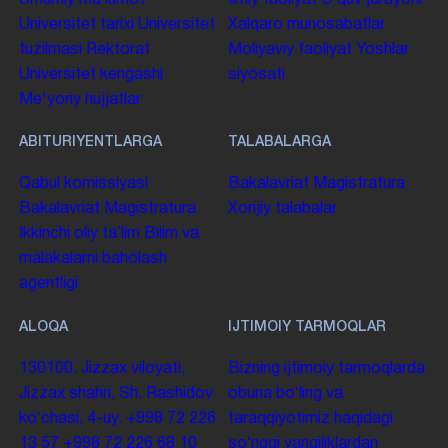
Universitet tarixi
Universitet
Xalqaro munosabatlar
tuzilmasi
Rektorat
Moliyaviy faoliyat
Yoshlar
Universitet kengashi
siyosati
Me'yoriy hujjatlar
ABITURIYENTLARGA
TALABALARGA
Qabul komissiyasi
Bakalavriat
Magistratura
Bakalavriat
Magistratura
Xorijiy talabalar
Ikkinchi oliy taʼlim
Bilim va
malakalarni baholash
agentligi
ALOQA
IJTIMOIY TARMOQLAR
130100. Jizzax viloyati,
Bizning ijtimoiy tarmoqlarda
Jizzax shahri, Sh. Rashidov
obuna boʻling va
koʻchasi, 4-uy.
+998 72 226
taraqqiyotimiz haqidagi
13 57
+998 72 226 68 10
soʻnggi yangiliklardan