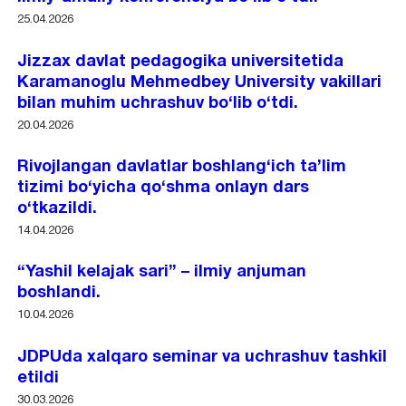
25.04.2026
Jizzax davlat pedagogika universitetida
Karamanoglu Mehmedbey University vakillari
bilan muhim uchrashuv bo‘lib o‘tdi.
20.04.2026
Rivojlangan davlatlar boshlang‘ich ta’lim
tizimi bo‘yicha qo‘shma onlayn dars
o‘tkazildi.
14.04.2026
“Yashil kelajak sari” – ilmiy anjuman
boshlandi.
10.04.2026
JDPUda xalqaro seminar va uchrashuv tashkil
etildi
30.03.2026