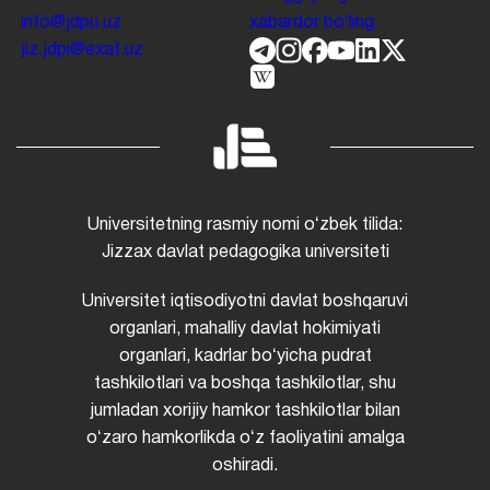
info@jdpu.uz
xabardor boʻling.
jiz.jdpi@exat.uz
Universitetning rasmiy nomi oʻzbek tilida:
Jizzax davlat pedagogika universiteti
Universitet iqtisodiyotni davlat boshqaruvi
organlari, mahalliy davlat hokimiyati
organlari, kadrlar boʻyicha pudrat
tashkilotlari va boshqa tashkilotlar, shu
jumladan xorijiy hamkor tashkilotlar bilan
oʻzaro hamkorlikda oʻz faoliyatini amalga
oshiradi.