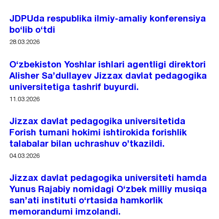
JDPUda respublika ilmiy-amaliy konferensiya
bo‘lib o‘tdi
28.03.2026
O‘zbekiston Yoshlar ishlari agentligi direktori
Alisher Sa’dullayev Jizzax davlat pedagogika
universitetiga tashrif buyurdi.
11.03.2026
Jizzax davlat pedagogika universitetida
Forish tumani hokimi ishtirokida forishlik
talabalar bilan uchrashuv o’tkazildi.
04.03.2026
Jizzax davlat pedagogika universiteti hamda
Yunus Rajabiy nomidagi O‘zbek milliy musiqa
san’ati instituti o‘rtasida hamkorlik
memorandumi imzolandi.