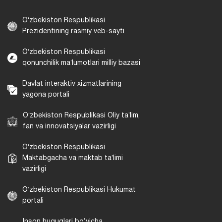
Oʻzbekiston Respublikasi
Prezidentining rasmiy veb-sayti
Oʻzbekiston Respublikasi
qonunchilik maʼlumotlari milliy bazasi
Davlat interaktiv xizmatlarining
yagona portali
Oʻzbekiston Respublikasi Oliy taʼlim,
fan va innovatsiyalar vazirligi
Oʻzbekiston Respublikasi
Maktabgacha va maktab taʼlimi
vazirligi
Oʻzbekiston Respublikasi Hukumat
portali
Inson huquqlari bo‘yicha