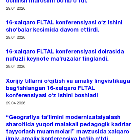
ochilish marosimi bo‘lib o‘tdi.
29.04.2026
16-xalqaro FLTAL konferensiyasi o‘z ishini
sho‘balar kesimida davom ettirdi.
29.04.2026
16-xalqaro FLTAL konferensiyasi doirasida
nufuzli keynote ma’ruzalar tinglandi.
29.04.2026
Xorijiy tillarni o‘qitish va amaliy lingvistikaga
bag‘ishlangan 16-xalqaro FLTAL
konferensiyasi o‘z ishini boshladi
29.04.2026
“Geografiya ta’limini modernizatsiyalash
sharoitida yuqori malakali pedagogik kadrlar
tayyorlash muammolari” mavzusida xalqaro
ilmiy-amaliy konferensiya bo‘lib o‘tdi.