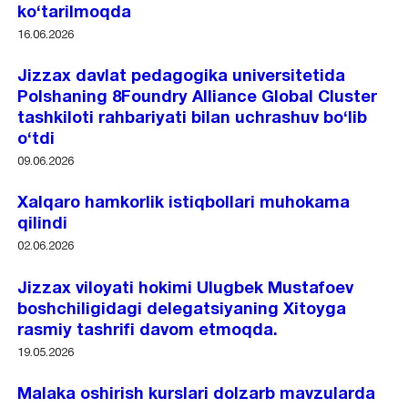
ko‘tarilmoqda
16.06.2026
Jizzax davlat pedagogika universitetida
Polshaning 8Foundry Alliance Global Cluster
tashkiloti rahbariyati bilan uchrashuv bo‘lib
o‘tdi
09.06.2026
Xalqaro hamkorlik istiqbollari muhokama
qilindi
02.06.2026
Jizzax viloyati hokimi Ulugbek Mustafoev
boshchiligidagi delegatsiyaning Xitoyga
rasmiy tashrifi davom etmoqda.
19.05.2026
Malaka oshirish kurslari dolzarb mavzularda