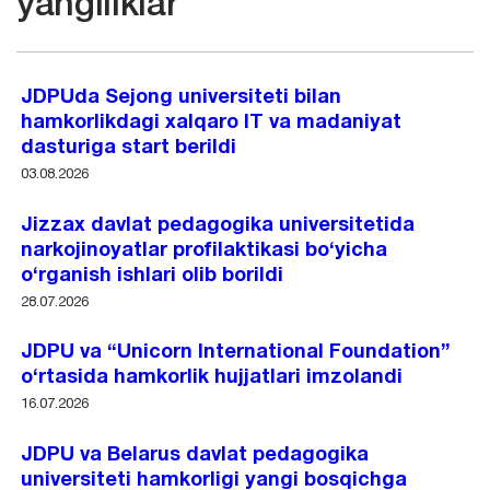
yangiliklar
JDPUda Sejong universiteti bilan
hamkorlikdagi xalqaro IT va madaniyat
dasturiga start berildi
03.08.2026
Jizzax davlat pedagogika universitetida
narkojinoyatlar profilaktikasi bo‘yicha
o‘rganish ishlari olib borildi
28.07.2026
JDPU va “Unicorn International Foundation”
o‘rtasida hamkorlik hujjatlari imzolandi
16.07.2026
JDPU va Belarus davlat pedagogika
universiteti hamkorligi yangi bosqichga