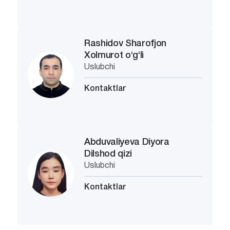
Rashidov Sharofjon
Xolmurot o‘g‘li
Uslubchi
Kontaktlar
Abduvaliyeva Diyora
Dilshod qizi
Uslubchi
Kontaktlar