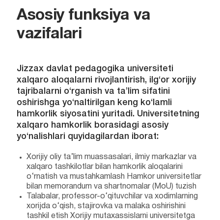
Asosiy funksiya va
vazifalari
Jizzax davlat pedagogika universiteti
xalqaro aloqalarni rivojlantirish, ilg‘or xorijiy
tajribalarni o‘rganish va ta’lim sifatini
oshirishga yo‘naltirilgan keng ko‘lamli
hamkorlik siyosatini yuritadi. Universitetning
xalqaro hamkorlik borasidagi asosiy
yo‘nalishlari quyidagilardan iborat:
Xorijiy oliy ta’lim muassasalari, ilmiy markazlar va
xalqaro tashkilotlar bilan hamkorlik aloqalarini
o‘rnatish va mustahkamlash Hamkor universitetlar
bilan memorandum va shartnomalar (MoU) tuzish
Talabalar, professor-o‘qituvchilar va xodimlarning
xorijda o‘qish, stajirovka va malaka oshirishini
tashkil etish Xorijiy mutaxassislarni universitetga