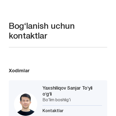
Bog‘lanish uchun
kontaktlar
Xodimlar
Yaxshiliqov Sanjar To‘yli
o‘g‘li
Bo‘lim boshlig‘i
Kontaktlar