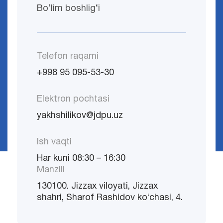
Bo‘lim boshlig‘i
Telefon raqami
+998 95 095-53-30
Elektron pochtasi
yakhshilikov@jdpu.uz
Ish vaqti
Har kuni 08:30 – 16:30
Manzili
130100. Jizzax viloyati, Jizzax
shahri, Sharof Rashidov koʻchasi, 4.