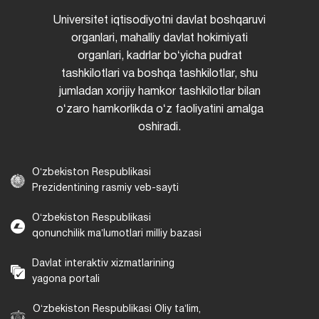
Universitet iqtisodiyotni davlat boshqaruvi
organlari, mahalliy davlat hokimiyati
organlari, kadrlar boʻyicha pudrat
tashkilotlari va boshqa tashkilotlar, shu
jumladan xorijiy hamkor tashkilotlar bilan
oʻzaro hamkorlikda oʻz faoliyatini amalga
oshiradi.
Oʻzbekiston Respublikasi
Prezidentining rasmiy veb-sayti
Oʻzbekiston Respublikasi
qonunchilik maʼlumotlari milliy bazasi
Davlat interaktiv xizmatlarining
yagona portali
Oʻzbekiston Respublikasi Oliy taʼlim,