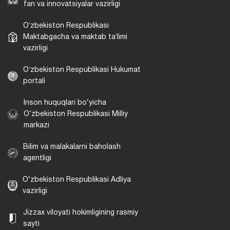
fan va innovatsiyalar vazirligi
Oʻzbekiston Respublikasi
Maktabgacha va maktab taʼlimi
vazirligi
Oʻzbekiston Respublikasi Hukumat
portali
Inson huquqlari bo‘yicha
O‘zbekiston Respublikasi Milliy
markazi
Bilim va malakalarni baholash
agentligi
O‘zbekiston Respublikasi Adliya
vazirligi
Jizzax viloyati hokimligining rasmiy
sayti