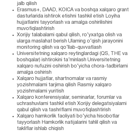
jalb qilish
Erasmus+, DAAD, KOICA va boshqa xalqaro grant
dasturlarida ishtirok etishni tashkil etish Loyiha
hujjatlarini tayyorlash va amalga oshirilishini
muvofiqlashtirish
Xorijiy talabalarni qabul qilish, ro‘yxatga olish va
ularga maslahat berish Ularning o‘qish jarayonini
monitoring qilish va qo‘llab-quvvatlash
Universitetning xalqaro reytinglardagi (QS, THE va
boshqalar) ishtirokini ta’minlash Universitetning
xalqaro nufuzini oshirish bo‘yicha chora-tadbirlarni
amalga oshirish
Xalqaro hujjatlar, shartnomalar va rasmiy
yozishmalarni tarjima qilish Rasmiy xalqaro
yozishmalarni yuritish
Xalqaro konferensiyalar, seminarlar, forumlar va
uchrashuvlarni tashkil etish Xorijiy delegatsiyalarni
qabul qilish va tashriflarni muvofiqlashtirish
Xalqaro hamkorlik faoliyati bo‘yicha hisobotlar
tayyorlash Hamkorlik natijalarini tahlil qilish va
takliflar ishlab chiqish