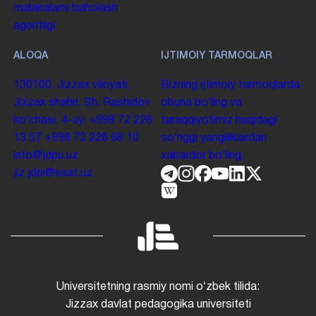
malakalarni baholash
agentligi
ALOQA
IJTIMOIY TARMOQLAR
130100. Jizzax viloyati,
Bizning ijtimoiy tarmoqlarda
Jizzax shahri, Sh. Rashidov
obuna boʻling va
koʻchasi, 4-uy.
+998 72 226
taraqqiyotimiz haqidagi
13 57
+998 72 226 68 10
soʻnggi yangiliklardan
info@jdpu.uz
xabardor boʻling.
jiz.jdpi@exat.uz
Universitetning rasmiy nomi oʻzbek tilida:
Jizzax davlat pedagogika universiteti