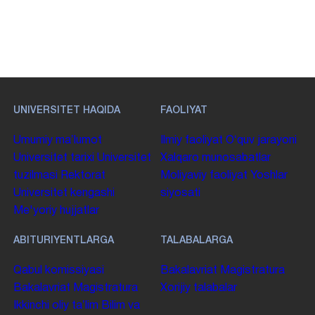
UNIVERSITET HAQIDA
FAOLIYAT
Umumiy maʼlumot
Ilmiy faoliyat
Oʻquv jarayoni
Universitet tarixi
Universitet
Xalqaro munosabatlar
tuzilmasi
Rektorat
Moliyaviy faoliyat
Yoshlar
Universitet kengashi
siyosati
Me'yoriy hujjatlar
ABITURIYENTLARGA
TALABALARGA
Qabul komissiyasi
Bakalavriat
Magistratura
Bakalavriat
Magistratura
Xorijiy talabalar
Ikkinchi oliy taʼlim
Bilim va