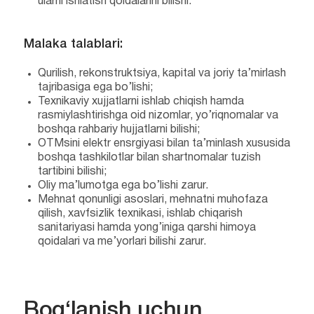
ularni ishlatish qoidalarini bilishi.
Malaka talablari:
Qurilish, rekonstruktsiya, kapital va joriy ta’mirlash
tajribasiga ega bo’lishi;
Texnikaviy xujjatlarni ishlab chiqish hamda
rasmiylashtirishga oid nizomlar, yo’riqnomalar va
boshqa rahbariy hujjatlarni bilishi;
OTMsini elektr ensrgiyasi bilan ta’minlash xususida
boshqa tashkilotlar bilan shartnomalar tuzish
tartibini bilishi;
Oliy ma’lumotga ega bo’lishi zarur.
Mehnat qonunligi asoslari, mehnatni muhofaza
qilish, xavfsizlik texnikasi, ishlab chiqarish
sanitariyasi hamda yong’iniga qarshi himoya
qoidalari va me’yorlari bilishi zarur.
Bog‘lanish uchun