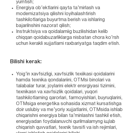
yurntish;
Energiya ob’ektlarini qayta ta’mirlash va
modernizatsiya qilishni loyihalashtirish
tashkilotlariga buyurtma berish va ishlaring
bajarilnshini nazorat qilish;
Instruktsiya va qoidalarniig buzilishidan kelib
chiqqan qoidabuzarliklarga nisbatan chora ko’rsh
uchun kerakli xujjatlarni raxbariyatga taqdim etish.
Bilishi kerak:
Yoig’in xavfsizligi, xavfsizlik texiikasi qoidalarini
hamda texnika qondalariini, OTMsi binolari va
talabalar turar, joylarini elektr ensrgiyasi tizimini,
texnikasn va xavfsizlik qoidalari, yuqori
tashkilotlarning qarorlari, farmoyishlari, buyruqlarini,
OTMsiga energetika sohasida xizmat kursatishga
doir uslubiy va me’yoriy xujjatlarini, OTMsida ishlab
chiqarishni energiya bilan ta’minlashni tashkil etish,
energiyadan foydalanuvchi qurilmalarnyng iщlab
chiqarish quvvatlari, texnik tavsifi va ish rejimlari,