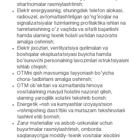
shartnomalar rasmiylashtirish;
Elektr ensrgiyasiniig, shuningdek telefon alokasi,
radiouzel, avtomatlashtirilgan qo’ng’iroqlar na
signalizatsiyalar tizimlarining profilaktika ishlari na
tamirlanishining o’z vaqtida va sifatli bajarilishi
hamda ularning texnik holati ustidan nazoratni
amalga oshnrish;
Elektr jixozlari, ventilyatsiya qurilmalari va
boshqalar ekspluatatsiyasi buyicha hamda
bo’sunuvchi personalning lavozimlari istruktsiyasini
ishlab chiqish;
OTMni qish mavsumiga tayyoriash bo’yicha
chora-tadbirlarni amalga oshirnsh;
OTM ob’ektlari va xizmatlarida himoya
vositalarining mavjud holatini nazorat qilish,
ularning yaroqlilik xolatini tekshirib borish:
Energetik «nsh va kurnyashlar izoyayatsion
«rshmipshing dast/tbki va muitazam tekshiruvlarii
tashknl etib bornsh;
Zarur materiallar va asbob-uskunalar uchun
buyurtmalar rasmiylashtirish, omborda
saqlanayotgai moddiy-texnik vositalar xisobini