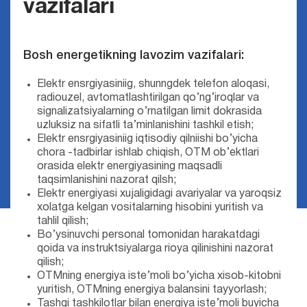
vazifalari
Bosh energetikning lavozim vazifalari:
Elektr ensrgiyasiniig, shunngdek telefon aloqasi,
radiouzel, avtomatlashtirilgan qo’ng’iroqlar va
signalizatsiyalarning o’rnatilgan limit dokrasida
uzluksiz na sifatli ta’minlanishini tashkil etish;
Elektr ensrgiyasiniig iqtisodiy qilniishi bo’yicha
chora -tadbirlar ishlab chiqish, OTM ob’ektlari
orasida elektr energiyasining maqsadli
taqsimlanishini nazorat qilsh;
Elektr energiyasi xujaligidagi avariyalar va yaroqsiz
xolatga kelgan vositalarning hisobini yuritish va
tahlil qilish;
Bo’ysinuvchi personal tomonidan harakatdagi
qoida va instruktsiyalarga rioya qilinishini nazorat
qilish;
OTMning energiya iste’moli bo’yicha xisob-kitobni
yuritish, OTMning energiya balansini tayyorlash;
Tashqi tashkilotlar bilan energiya iste’moli buyicha