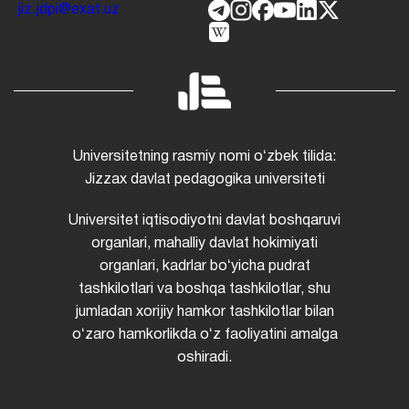
jiz.jdpi@exat.uz
Universitetning rasmiy nomi oʻzbek tilida:
Jizzax davlat pedagogika universiteti
Universitet iqtisodiyotni davlat boshqaruvi
organlari, mahalliy davlat hokimiyati
organlari, kadrlar boʻyicha pudrat
tashkilotlari va boshqa tashkilotlar, shu
jumladan xorijiy hamkor tashkilotlar bilan
oʻzaro hamkorlikda oʻz faoliyatini amalga
oshiradi.