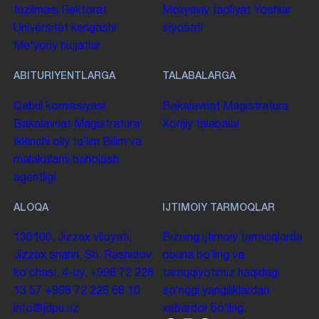
tuzilmasi
Rektorat
Moliyaviy faoliyat
Yoshlar
Universitet kengashi
siyosati
Me'yoriy hujjatlar
ABITURIYENTLARGA
TALABALARGA
Qabul komissiyasi
Bakalavriat
Magistratura
Bakalavriat
Magistratura
Xorijiy talabalar
Ikkinchi oliy taʼlim
Bilim va
malakalarni baholash
agentligi
ALOQA
IJTIMOIY TARMOQLAR
130100. Jizzax viloyati,
Bizning ijtimoiy tarmoqlarda
Jizzax shahri, Sh. Rashidov
obuna boʻling va
koʻchasi, 4-uy.
+998 72 226
taraqqiyotimiz haqidagi
13 57
+998 72 226 68 10
soʻnggi yangiliklardan
info@jdpu.uz
xabardor boʻling.