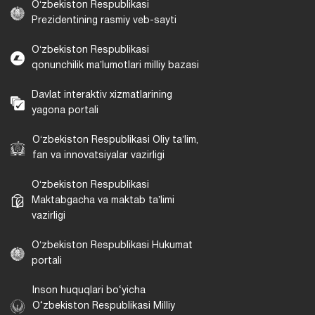
Oʻzbekiston Respublikasi
Prezidentining rasmiy veb-sayti
Oʻzbekiston Respublikasi
qonunchilik maʼlumotlari milliy bazasi
Davlat interaktiv xizmatlarining
yagona portali
Oʻzbekiston Respublikasi Oliy taʼlim,
fan va innovatsiyalar vazirligi
Oʻzbekiston Respublikasi
Maktabgacha va maktab taʼlimi
vazirligi
Oʻzbekiston Respublikasi Hukumat
portali
Inson huquqlari bo‘yicha
O‘zbekiston Respublikasi Milliy