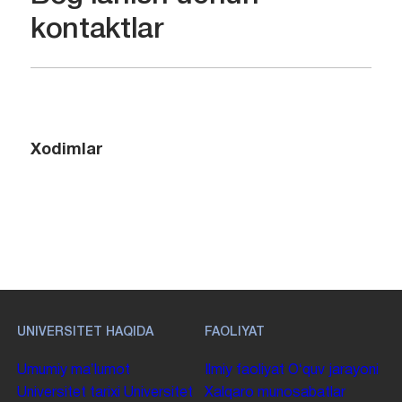
kontaktlar
Xodimlar
UNIVERSITET HAQIDA
FAOLIYAT
Umumiy maʼlumot
Ilmiy faoliyat
Oʻquv jarayoni
Universitet tarixi
Universitet
Xalqaro munosabatlar