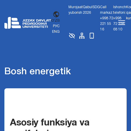
Murojaat
Qabul
SDG
Call
Ishonch
Ko
yuborish
2026
markaz:
telefoni:
qa
+998 72
+998
ku
O'ZB
221 55
72 226
РУС
16
68 10
ENG
Bosh energetik
Asosiy funksiya va