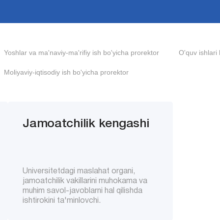
Yoshlar va ma'naviy-ma'rifiy ish bo'yicha prorektor
O'quv ishlari
Moliyaviy-iqtisodiy ish bo'yicha prorektor
Jamoatchilik kengashi
Universitetdagi maslahat organi,
jamoatchilik vakillarini muhokama va
muhim savol-javoblarni hal qilishda
ishtirokini ta'minlovchi.