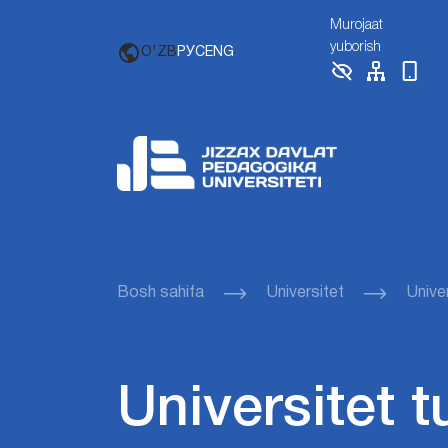
Murojaat
yuborish
O'ZB
РУС
ENG
Bosh sahifa
Universitet
Unive
Universitet t