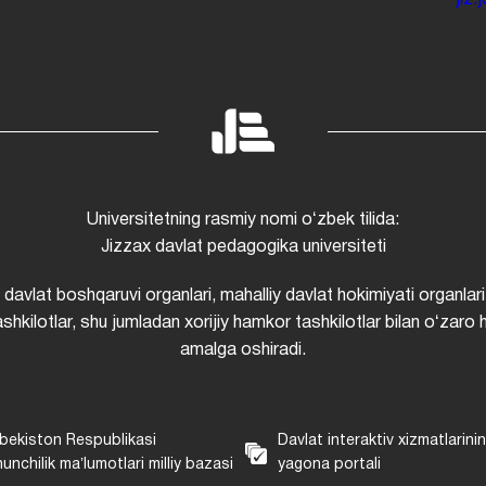
jiz
Universitetning rasmiy nomi oʻzbek tilida:
Jizzax davlat pedagogika universiteti
i davlat boshqaruvi organlari, mahalliy davlat hokimiyati organlari
shkilotlar, shu jumladan xorijiy hamkor tashkilotlar bilan oʻzaro 
amalga oshiradi.
bekiston Respublikasi
Davlat interaktiv xizmatlarini
unchilik maʼlumotlari milliy bazasi
yagona portali