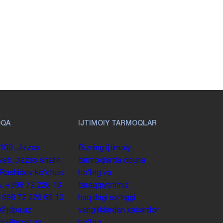
OQA
IJTIMOIY TARMOQLAR
100. Jizzax
Bizning ijtimoiy
yati, Jizzax shahri,
tarmoqlarda obuna
 Rashidov koʻchasi,
boʻling va
y.
+998 72 226 13
taraqqiyotimiz
+998 72 226 68 10
haqidagi soʻnggi
o@jdpu.uz
yangiliklardan xabardor