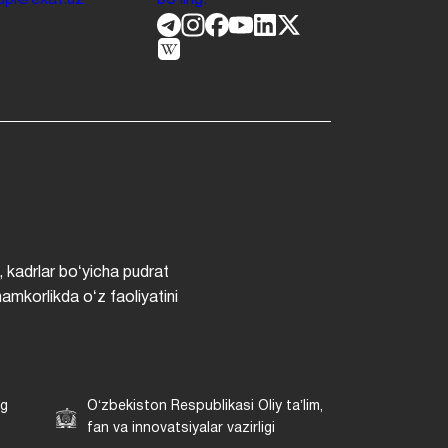
.jdpi@exat.uz
boʻling.
, kadrlar boʻyicha pudrat
hamkorlikda oʻz faoliyatini
ng
Oʻzbekiston Respublikasi Oliy taʼlim,
fan va innovatsiyalar vazirligi