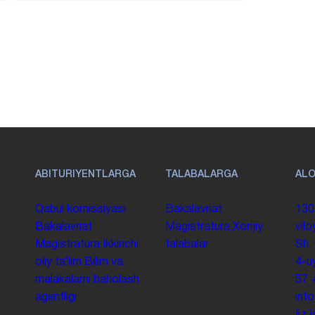
ABITURIYENTLARGA
TALABALARGA
AL
Qabul komissiyasi
Bakalavriat
130
Bakalavriat
Magistratura
Xorijiy
vilo
Magistratura
Ikkinchi
talabalar
Sh.
oliy taʼlim
Bilim va
4-u
malakalarni baholash
57
agentligi
inf