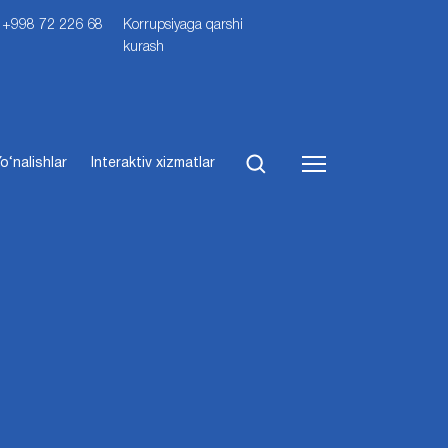
i: +998 72 226 68
Korrupsiyaga qarshi
kurash
o‘nalishlar
Interaktiv xizmatlar