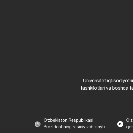
Universitet iqtisodiyotn
tashkilotlari va boshqa ta
Oʻzbekiston Respublikasi
Oʻz
Prezidentining rasmiy veb-sayti
qon