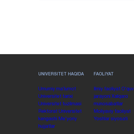
UNIVERSITET HAQIDA
FAOLIYAT
Umumiy maʼlumot
Ilmiy faoliyat
Oʻquv
Universitet tarixi
jarayoni
Xalqaro
Universitet tuzilmasi
munosabatlar
Rektorat
Universitet
Moliyaviy faoliyat
kengashi
Me'yoriy
Yoshlar siyosati
hujjatlar