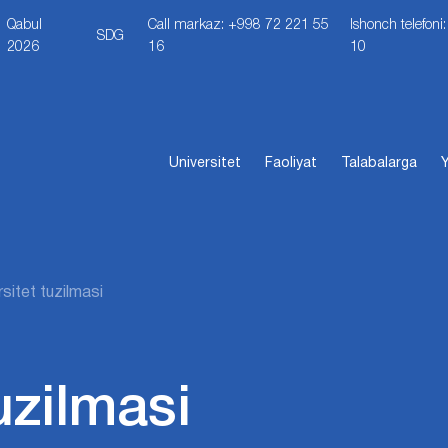
Qabul
Call markaz: +998 72 221 55
Ishonch telefon
SDG
2026
16
10
Universitet
Faoliyat
Talabalarga
Y
rsitet tuzilmasi
uzilmasi