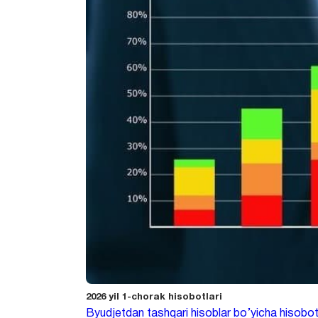
2026 yil 1-chorak hisobotlari
Byudjetdan tashqari hisoblar bo’yicha hisobot