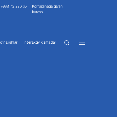
i: +998 72 226 68
Korrupsiyaga qarshi
kurash
o‘nalishlar
Interaktiv xizmatlar