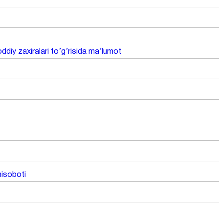
ddiy zaxiralari to’g’risida ma’lumot
hisoboti