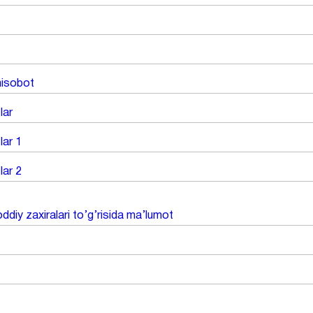
 hisobot
lar
lar 1
lar 2
ddiy zaxiralari to’g’risida ma’lumot