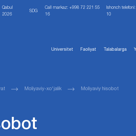
Qabul
Call markaz: +998 72 221 55
Ishonch telefon
SDG
2026
16
10
Universitet
Faoliyat
Talabalarga
Y
yat
Moliyaviy-xo'jalik
Moliyaviy hisobot
sobot