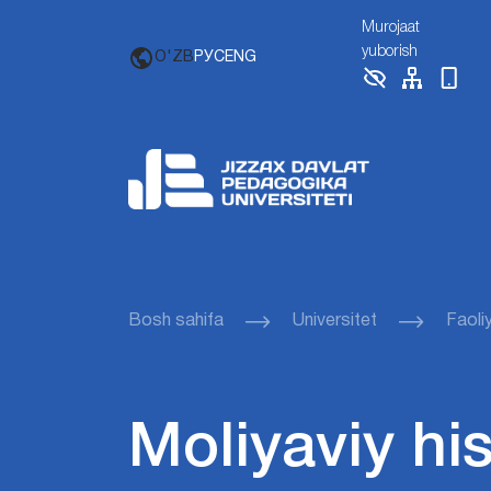
Murojaat
yuborish
O'ZB
РУС
ENG
Bosh sahifa
Universitet
Faoli
Moliyaviy hi