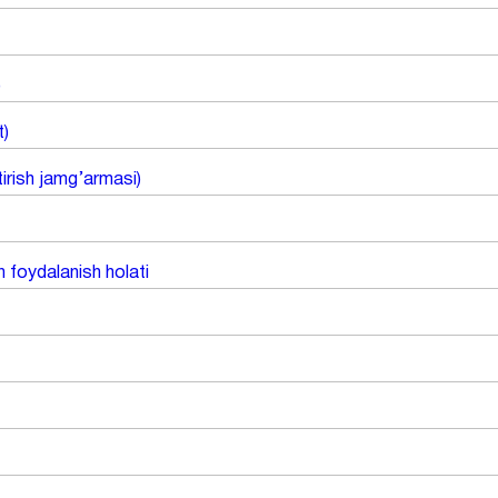
)
t)
tirish jamg’armasi)
n foydalanish holati