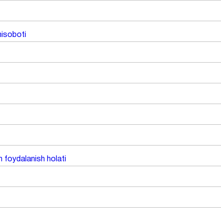
hisoboti
n foydalanish holati