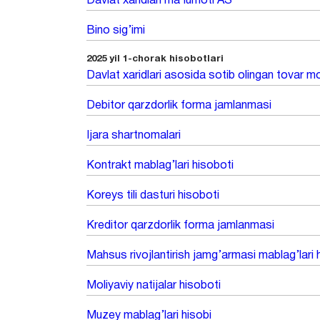
Davlat xaridlari ma’lumoti AS
Bino sig’imi
2025 yil 1-chorak hisobotlari
Davlat xaridlari asosida sotib olingan tovar mo
Debitor qarzdorlik forma jamlanmasi
Ijara shartnomalari
Kontrakt mablag’lari hisoboti
Koreys tili dasturi hisoboti
Kreditor qarzdorlik forma jamlanmasi
Mahsus rivojlantirish jamg’armasi mablag’lari 
Moliyaviy natijalar hisoboti
Muzey mablag’lari hisobi