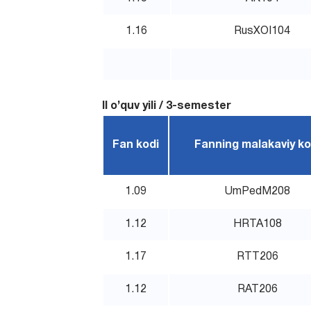
1.16
RusXOI104
II o’quv yili / 3-semester
Fan kodi
Fanning malakaviy ko
1.09
UmPedM208
1.12
HRTA108
1.17
RTT206
1.12
RAT206