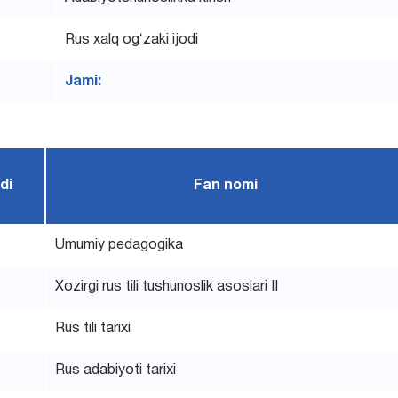
Rus xalq ogʻzaki ijodi
Jami:
di
Fan nomi
Umumiy pedagogika
Xozirgi rus tili tushunoslik asoslari II
Rus tili tarixi
Rus adabiyoti tarixi