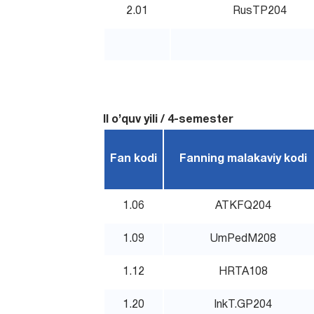
2.01
RusTP204
II o’quv yili / 4-semester
Fan kodi
Fanning malakaviy kodi
1.06
ATKFQ204
1.09
UmPedM208
1.12
HRTA108
1.20
InkT.GP204