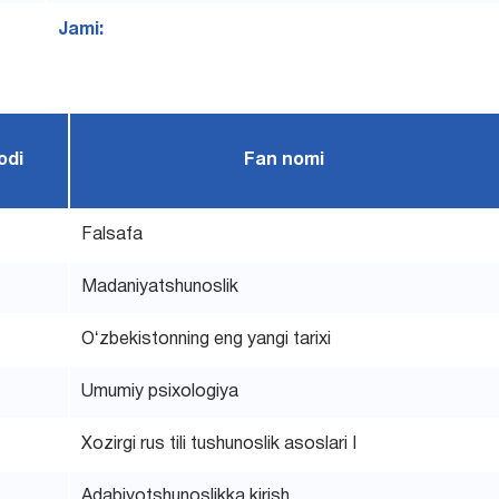
Jami:
odi
Fan nomi
Falsafa
Madaniyatshunoslik
Oʻzbekistonning eng yangi tarixi
Umumiy psixologiya
Xozirgi rus tili tushunoslik asoslari I
Adabiyotshunoslikka kirish