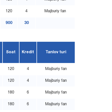
120
4
Majburiy fan
900
30
Soat
Kredit
Tanlov turi
120
4
Majburiy fan
120
4
Majburiy fan
180
6
Majburiy fan
180
6
Majburiy fan