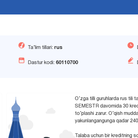
Ta’lim tillari:
rus
Dastur kodi:
60110700
O’zga tilli guruhlarda rus tili t
SEMESTR davomida 30 kreditni
to’plashi zarur. O’qish muddat
yakunlangangunga qadar 240 k
Talaba uchun bir kreditning s