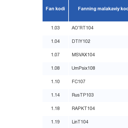
Fan kodi
Fanning malakaviy kod
1.03
AO’RT104
1.04
DTIY102
1.07
MSVAX104
1.08
UmPsix108
1.10
FC107
1.14
RusTP103
1.18
RAPКT104
1.19
LinT104