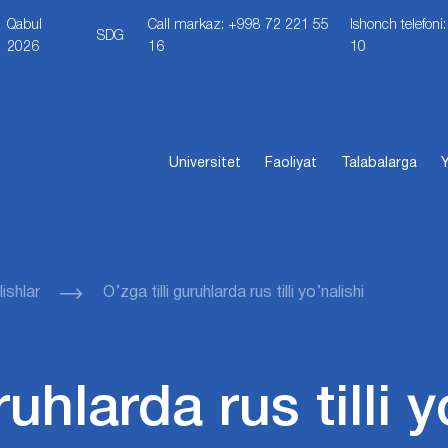
Qabul
Call markaz: +998 72 221 55
Ishonch telefon
SDG
2026
16
10
Universitet
Faoliyat
Talabalarga
Y
ishlar
O’zga tilli guruhlarda rus tilli yo’nalishi
ruhlarda rus tilli y