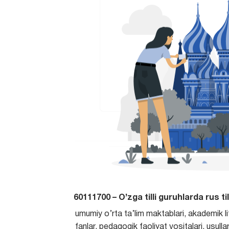
60111700 – O’zga tilli guruhlarda rus til
umumiy o’rta ta’lim maktablari, akademik lit
fanlar, pedagogik faoliyat vositalari, usullar