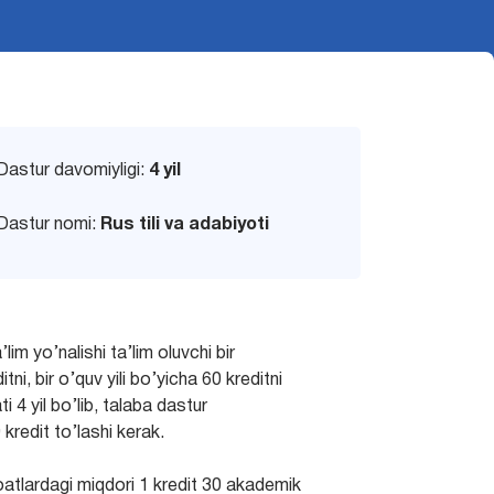
Dastur davomiyligi:
4 yil
Dastur nomi:
Rus tili va adabiyoti
a’lim yo’nalishi ta’lim oluvchi bir
, bir o’quv yili bo’yicha 60 kreditni
i 4 yil bo’lib, talaba dastur
redit to’lashi kerak.
oatlardagi miqdori 1 kredit 30 akademik