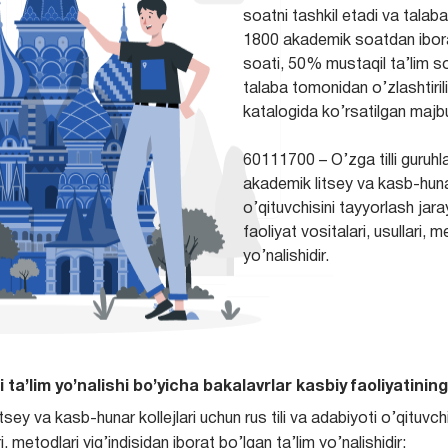
soatni tashkil etadi va talaban
1800 akademik soatdan ibora
soati, 50% mustaqil ta’lim s
talaba tomonidan o’zlashtirili
katalogida ko’rsatilgan majbur
60111700 – O’zga tilli guruhla
akademik litsey va kasb-hunar 
o’qituvchisini tayyorlash jar
faoliyat vositalari, usullari, 
yo’nalishidir.
i ta’lim yo’nalishi bo’yicha bakalavrlar kasbiy faoliyatining
sey va kasb-hunar kollejlari uchun rus tili va adabiyoti o’qituvc
i, metodlari yig’indisidan iborat bo’lgan ta’lim yo’nalishidir;