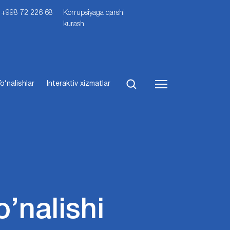
i: +998 72 226 68
Korrupsiyaga qarshi
kurash
o‘nalishlar
Interaktiv xizmatlar
o’nalishi