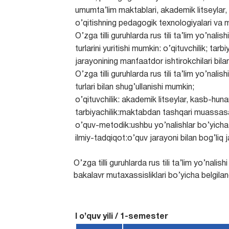
umumta’lim maktablari, akademik litseylar, 
o’qitishning pedagogik texnologiyalari va me
O’zga tilli guruhlarda rus tili ta’lim yo’na
turlarini yuritishi mumkin: o’qituvchilik; ta
jarayonining manfaatdor ishtirokchilari bila
O’zga tilli guruhlarda rus tili ta’lim yo’na
turlari bilan shug’ullanishi mumkin;
o’qituvchilik: akademik litseylar, kasb-hunar
tarbiyachilik:maktabdan tashqari muassasa
o’quv-metodik:ushbu yo’nalishlar bo’yicha 
ilmiy-tadqiqot:o’quv jarayoni bilan bog’liq 
O’zga tilli guruhlarda rus tili ta’lim yo’nal
bakalavr mutaxassisliklari bo’yicha belgila
I o’quv yili / 1-semester