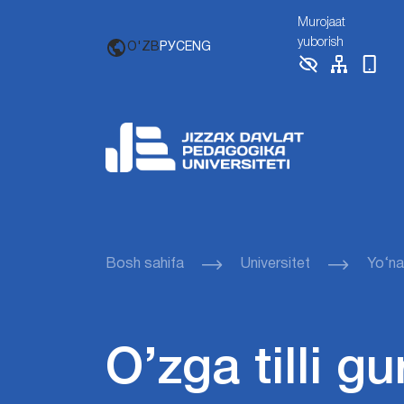
Murojaat
yuborish
O'ZB
РУС
ENG
Bosh sahifa
Universitet
Yo‘nal
O’zga tilli gu