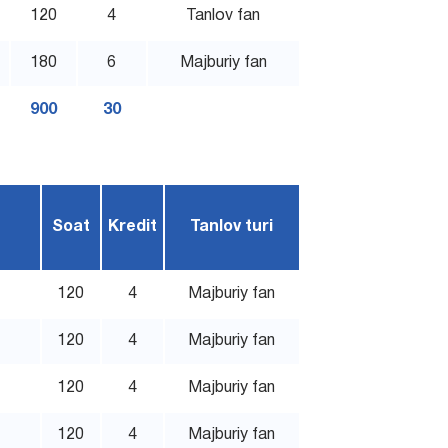
120
4
Tanlov fan
180
6
Majburiy fan
900
30
Soat
Kredit
Tanlov turi
120
4
Majburiy fan
120
4
Majburiy fan
120
4
Majburiy fan
120
4
Majburiy fan