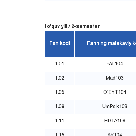
I o’quv yili / 2-semester
Fan kodi
Fanning malakaviy k
1.01
FAL104
1.02
Mad103
1.05
O’EYT104
1.08
UmPsix108
1.11
HRTA108
1.15
AK104