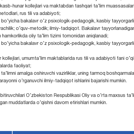
kasb-hunar kollejlari va maktabdan tashqari ta’lim muassasalari,
todlari, rus tili va adabiyoti;
lishi bo’yicha bakalavr o’z psixologik-pedagogik, kasbiy tayyorga
rbiyachilik; o’quv-metodik; ilmiy-tadqiqot. Bakalavr tayyorlanadiga
n hamkorlikda oliy ta’lim tizimi tomonidan aniqlanadi;
lishi bo’yicha bakalavr o’z psixologik-pedagogik, kasbiy tayyorga
 kollejlari, umumta’lim maktablarida rus tili va adabiyoti fani o’qi
larda faoliyat;
ta’limni amalga oshiruvchi vazirliklar, uning tarmoq boshqarmal
jarayonni o’rganuvchi ilmiy-tadqiqot ishlarini bajarishi mumkin.
ishi bitiruvchilari O’zbekiston Respublikasi Oliy va o’rta maxsus ta
ngan muddatlarda o’qishni davom etirishlari mumkin.