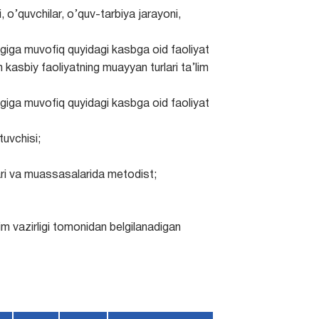
 o’quvchilar, o’quv-tarbiya jarayoni,
rligiga muvofiq quyidagi kasbga oid faoliyat
n kasbiy faoliyatning muayyan turlari ta’lim
rligiga muvofiq quyidagi kasbga oid faoliyat
tuvchisi;
ari va muassasalarida metodist;
’lim vazirligi tomonidan belgilanadigan