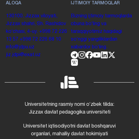
ALOQA
IJTIMOIY TARMOQLAR
130100. Jizzax viloyati,
Bizning ijtimoiy tarmoqlarda
Jizzax shahri, Sh. Rashidov
obuna boʻling va
koʻchasi, 4-uy.
+998 72 226
taraqqiyotimiz haqidagi
13 57
+998 72 226 68 10
soʻnggi yangiliklardan
info@jdpu.uz
xabardor boʻling.
jiz.jdpi@exat.uz
Universitetning rasmiy nomi oʻzbek tilida:
Jizzax davlat pedagogika universiteti
Universitet iqtisodiyotni davlat boshqaruvi
organlari, mahalliy davlat hokimiyati