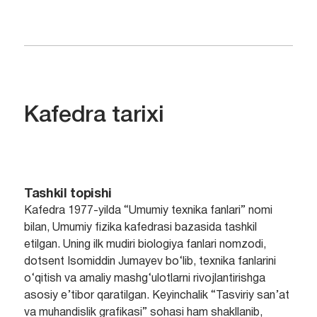
Kafedra tarixi
Tashkil topishi
Kafedra 1977-yilda “Umumiy texnika fanlari” nomi
bilan, Umumiy fizika kafedrasi bazasida tashkil
etilgan. Uning ilk mudiri biologiya fanlari nomzodi,
dotsent Isomiddin Jumayev bo‘lib, texnika fanlarini
o‘qitish va amaliy mashg‘ulotlarni rivojlantirishga
asosiy e’tibor qaratilgan. Keyinchalik “Tasviriy san’at
va muhandislik grafikasi” sohasi ham shakllanib,