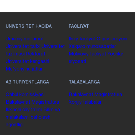
UNIVERSITET HAQIDA
FAOLIYAT
Umumiy maʼlumot
Ilmiy faoliyat
Oʻquv jarayoni
Universitet tarixi
Universitet
Xalqaro munosabatlar
tuzilmasi
Rektorat
Moliyaviy faoliyat
Yoshlar
Universitet kengashi
siyosati
Me'yoriy hujjatlar
ABITURIYENTLARGA
TALABALARGA
Qabul komissiyasi
Bakalavriat
Magistratura
Bakalavriat
Magistratura
Xorijiy talabalar
Ikkinchi oliy taʼlim
Bilim va
malakalarni baholash
agentligi