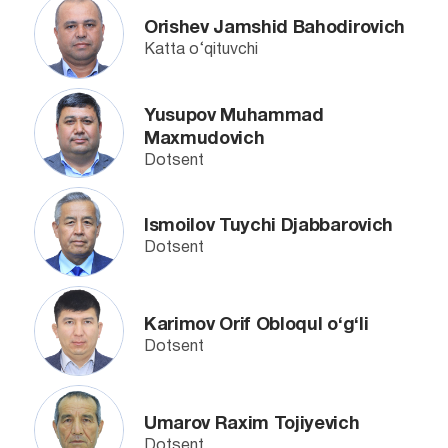
Orishev Jamshid Bahodirovich
Katta o‘qituvchi
Yusupov Muhammad
Maxmudovich
Dotsent
Ismoilov Tuychi Djabbarovich
Dotsent
Karimov Orif Obloqul o‘g‘li
Dotsent
Umarov Raxim Tojiyevich
Dotsent