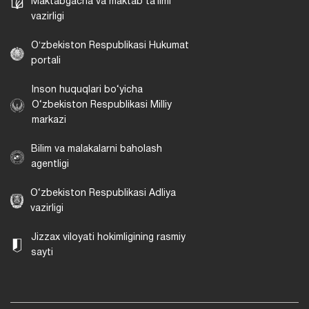
Maktabgacha va maktab taʼlimi
vazirligi
Oʻzbekiston Respublikasi Hukumat
portali
Inson huquqlari bo‘yicha
O‘zbekiston Respublikasi Milliy
markazi
Bilim va malakalarni baholash
agentligi
O‘zbekiston Respublikasi Adliya
vazirligi
Jizzax viloyati hokimligining rasmiy
sayti