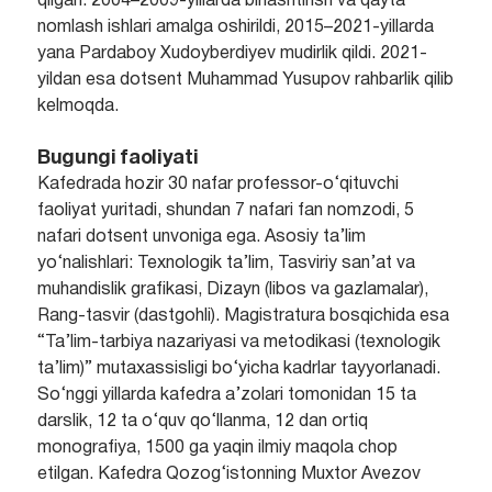
qilgan. 2004–2009-yillarda birlashtirish va qayta
nomlash ishlari amalga oshirildi, 2015–2021-yillarda
yana Pardaboy Xudoyberdiyev mudirlik qildi. 2021-
yildan esa dotsent Muhammad Yusupov rahbarlik qilib
kelmoqda.
Bugungi faoliyati
Kafedrada hozir 30 nafar professor-o‘qituvchi
faoliyat yuritadi, shundan 7 nafari fan nomzodi, 5
nafari dotsent unvoniga ega. Asosiy ta’lim
yo‘nalishlari: Texnologik ta’lim, Tasviriy san’at va
muhandislik grafikasi, Dizayn (libos va gazlamalar),
Rang-tasvir (dastgohli). Magistratura bosqichida esa
“Ta’lim-tarbiya nazariyasi va metodikasi (texnologik
ta’lim)” mutaxassisligi bo‘yicha kadrlar tayyorlanadi.
So‘nggi yillarda kafedra a’zolari tomonidan 15 ta
darslik, 12 ta o‘quv qo‘llanma, 12 dan ortiq
monografiya, 1500 ga yaqin ilmiy maqola chop
etilgan. Kafedra Qozog‘istonning Muxtor Avezov