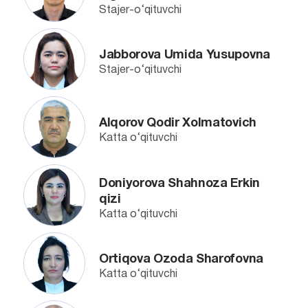
Stajer-o‘qituvchi
Jabborova Umida Yusupovna
Stajer-o‘qituvchi
Alqorov Qodir Xolmatovich
Katta o‘qituvchi
Doniyorova Shahnoza Erkin
qizi
Katta o‘qituvchi
Ortiqova Ozoda Sharofovna
Katta o‘qituvchi