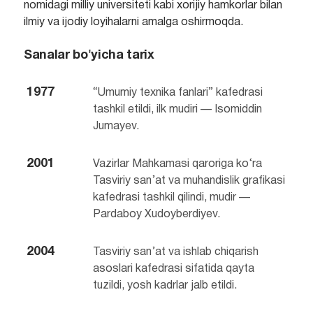
nomidagi milliy universiteti kabi xorijiy hamkorlar bilan
ilmiy va ijodiy loyihalarni amalga oshirmoqda.
Sanalar bo'yicha tarix
1977
“Umumiy texnika fanlari” kafedrasi
tashkil etildi, ilk mudiri — Isomiddin
Jumayev.
2001
Vazirlar Mahkamasi qaroriga ko‘ra
Tasviriy san’at va muhandislik grafikasi
kafedrasi tashkil qilindi, mudir —
Pardaboy Xudoyberdiyev.
2004
Tasviriy san’at va ishlab chiqarish
asoslari kafedrasi sifatida qayta
tuzildi, yosh kadrlar jalb etildi.