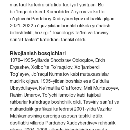
mustaqil kafedra sifatida faoliyat yuritgan. Bu
bo‘limga dotsent Kamoliddin Zoyirov va katta
o‘qituvchi Pardaboy Xudoyberdiyev rahbarlik qilgan.
2021–2022-o‘quv yilidan boshlab ikkala yo‘nalish
birlashtirilib, hozirgi “Texnologik ta’lim va tasviriy
san’at fanlari” kafedrasi tashkil etildi.
Rivojlanish bosqichlari
1978–1995-yillarda Shoxisrav Obloqulov, Erkin
Ergashev, Xolbo‘ta To‘raqulov, Xo‘jamberdi
Tog‘ayev, Jo‘raqul Nurmatov kabi mutaxassislar
mudirlik qilgan. 1995-yildan boshlab esa Sa’dulla
Ubaydullayev, Ne’matilla G‘afforov, Meli Murtazoyev,
Rahim Umarov, To‘ychi Ismoilov kabi tajribali
rahbarlar kafedraga boshchilik qildi. Tasviriy san’at va
muhandislik grafikasi kafedrasi 2001-yilda Vazirlar
Mahkamasining qaroriga asosan tashkil etilib,
dastlabki yillarda Pardaboy Xudoyberdiyev rahbarlik