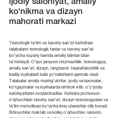
ijodiy salohiyat, amaliy
ko‘nikma va dizayn
mahorati markazi
Texnologik ta’lim va tasviriy san’at kafedrasi
talabalarni texnologik fanlar va tasviriy san’at
bo‘yicha nazariy hamda amaliy bilimlar bilan
ta’minlaydi. O‘quv jarayoni chizmachilik, texnologiya,
amaliy san’at, dizayn, rangtasvir, haykaltaroshlik va
badiiy loyihalash kabi yo‘nalishlarni qamrab oladi.
Talabalar amaliy mashg‘ulotlar, ijodiy ustaxonalar,
ko‘rgazmalar va loyihalarda ishtirok etib, o‘z ijodiy
salohiyatlarini rivojlantiradilar. Kafedra professor-
o‘qituvchilari tasviriy san’at, dizayn texnologiyalari va
ta’lim metodikasi bo‘yicha ilmiy izlanishlar olib boradi.
Bitiruvchilar maktab va kollej o‘qituvchisi, rassom,