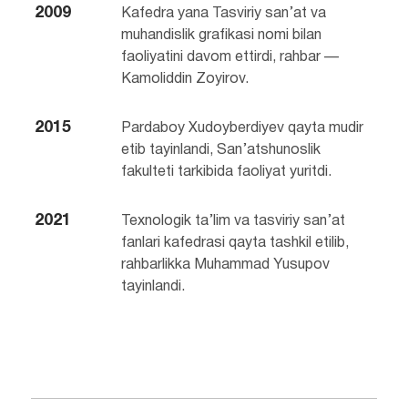
2009
Kafedra yana Tasviriy san’at va
muhandislik grafikasi nomi bilan
faoliyatini davom ettirdi, rahbar —
Kamoliddin Zoyirov.
2015
Pardaboy Xudoyberdiyev qayta mudir
etib tayinlandi, San’atshunoslik
fakulteti tarkibida faoliyat yuritdi.
2021
Texnologik ta’lim va tasviriy san’at
fanlari kafedrasi qayta tashkil etilib,
rahbarlikka Muhammad Yusupov
tayinlandi.