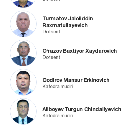
Turmatov Jaloliddin
Raxmatullayevich
Dotsent
O‘razov Baxtiyor Xaydarovich
Dotsent
Qodirov Mansur Erkinovich
Kafedra mudiri
Aliboyev Turgun Chindaliyevich
Kafedra mudiri