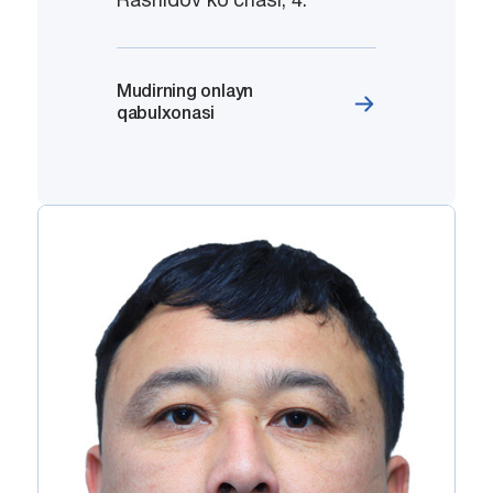
Rashidov koʻchasi, 4.
Mudirning onlayn
qabulxonasi