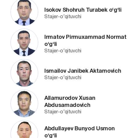
Isokov Shohruh Turabek o‘g‘li
Stajer-o‘qituvchi
Irmatov Pirmuxammad Normat
o‘g‘li
Stajer-o‘qituvchi
Ismailov Janibek Aktamovich
Stajer-o‘qituvchi
Allamurodov Xusan
Abdusamadovich
Stajer-o‘qituvchi
Abdullayev Bunyod Usmon
o‘g‘li