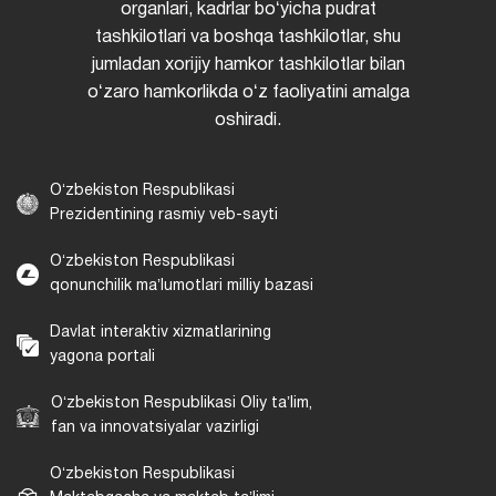
organlari, kadrlar boʻyicha pudrat
tashkilotlari va boshqa tashkilotlar, shu
jumladan xorijiy hamkor tashkilotlar bilan
oʻzaro hamkorlikda oʻz faoliyatini amalga
oshiradi.
Oʻzbekiston Respublikasi
Prezidentining rasmiy veb-sayti
Oʻzbekiston Respublikasi
qonunchilik maʼlumotlari milliy bazasi
Davlat interaktiv xizmatlarining
yagona portali
Oʻzbekiston Respublikasi Oliy taʼlim,
fan va innovatsiyalar vazirligi
Oʻzbekiston Respublikasi