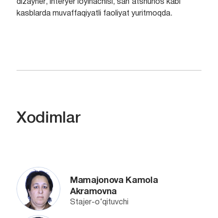
dizayner, interyer loyihachisi, san’atshunos kabi
kasblarda muvaffaqiyatli faoliyat yuritmoqda.
Xodimlar
Mamajonova Kamola
Akramovna
Stajer-o‘qituvchi