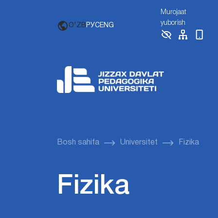
Murojaat
yuborish
O'ZB
РУС
ENG
Bosh sahifa
Universitet
Fizika
Fizika