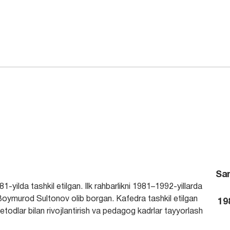
San
1-yilda tashkil etilgan. Ilk rahbarlikni 1981–1992-yillarda
oymurod Sultonov olib borgan. Kafedra tashkil etilgan
19
todlar bilan rivojlantirish va pedagog kadrlar tayyorlash