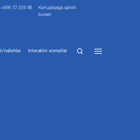
i: +998 72 226 68
Korrupsiyaga qarshi
kurash
o‘nalishlar
Interaktiv xizmatlar