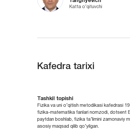
Tangriyevich
Katta o‘qituvchi
Kafedra tarixi
Tashkil topishi
Fizika va uni o‘qitish metodikasi kafedrasi 198
fizika-matematika fanlari nomzodi, dotsent B
paytdan boshlab, fizika ta’limini zamonaviy me
asosiy maqsad qilib qo‘yilgan.