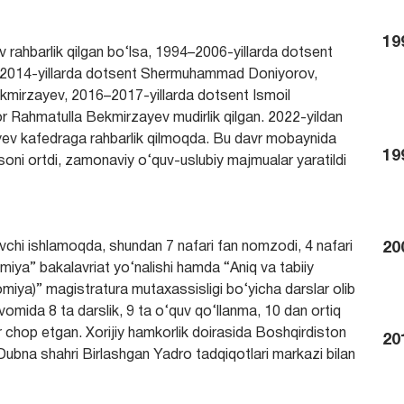
19
rahbarlik qilgan bo‘lsa, 1994–2006-yillarda dotsent
6–2014-yillarda dotsent Shermuhammad Doniyorov,
kmirzayev, 2016–2017-yillarda dotsent Ismoil
 Rahmatulla Bekmirzayev mudirlik qilgan. 2022-yildan
yev kafedraga rahbarlik qilmoqda. Bu davr mobaynida
19
 soni ortdi, zamonaviy o‘quv-uslubiy majmualar yaratildi
chi ishlamoqda, shundan 7 nafari fan nomzodi, 4 nafari
20
miya” bakalavriat yo‘nalishi hamda “Aniq va tabiiy
omiya)” magistratura mutaxassisligi bo‘yicha darslar olib
vomida 8 ta darslik, 9 ta o‘quv qo‘llanma, 10 dan ortiq
 chop etgan. Xorijiy hamkorlik doirasida Boshqirdiston
20
Dubna shahri Birlashgan Yadro tadqiqotlari markazi bilan