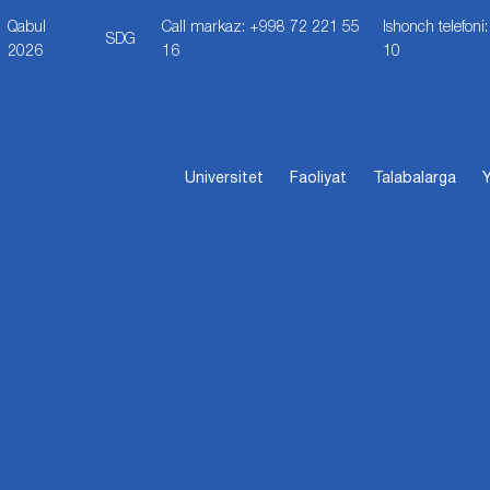
Qabul
Call markaz: +998 72 221 55
Ishonch telefon
SDG
2026
16
10
Universitet
Faoliyat
Talabalarga
Y