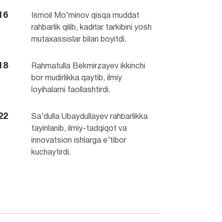
16
Ismoil Mo‘minov qisqa muddat
rahbarlik qilib, kadrlar tarkibini yosh
mutaxassislar bilan boyitdi.
18
Rahmatulla Bekmirzayev ikkinchi
bor mudirlikka qaytib, ilmiy
loyihalarni faollashtirdi.
22
Sa’dulla Ubaydullayev rahbarlikka
tayinlanib, ilmiy-tadqiqot va
innovatsion ishlarga e’tibor
kuchaytirdi.