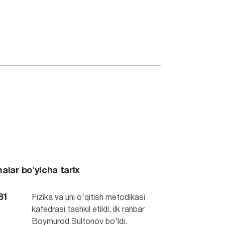
alar bo'yicha tarix
81
Fizika va uni o‘qitish metodikasi
kafedrasi tashkil etildi, ilk rahbar
Boymurod Sultonov bo‘ldi.