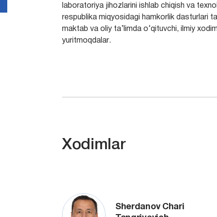
laboratoriya jihozlarini ishlab chiqish va texn
respublika miqyosidagi hamkorlik dasturlari tala
maktab va oliy ta’limda o‘qituvchi, ilmiy xodi
yuritmoqdalar.
Xodimlar
Sherdanov Chari