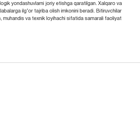
ologik yondashuvlarni joriy etishga qaratilgan. Xalqaro va
balarga ilg‘or tajriba olish imkonini beradi. Bitiruvchilar
m, muhandis va texnik loyihachi sifatida samarali faoliyat