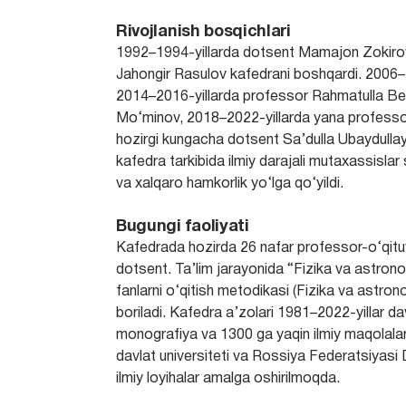
Rivojlanish bosqichlari
1992–1994-yillarda dotsent Mamajon Zokirov 
Jahongir Rasulov kafedrani boshqardi. 200
2014–2016-yillarda professor Rahmatulla Be
Mo‘minov, 2018–2022-yillarda yana professor
hozirgi kungacha dotsent Sa’dulla Ubaydulla
kafedra tarkibida ilmiy darajali mutaxassislar
va xalqaro hamkorlik yo‘lga qo‘yildi.
Bugungi faoliyati
Kafedrada hozirda 26 nafar professor-o‘qituv
dotsent. Ta’lim jarayonida “Fizika va astrono
fanlarni o‘qitish metodikasi (Fizika va astron
boriladi. Kafedra a’zolari 1981–2022-yillar da
monografiya va 1300 ga yaqin ilmiy maqolalar
davlat universiteti va Rossiya Federatsiyasi 
ilmiy loyihalar amalga oshirilmoqda.