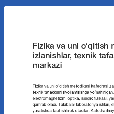
Fizika va uni o‘qitish
izlanishlar, texnik taf
markazi
Fizika va uni o‘qitish metodikasi kafedrasi zam
texnik tafakkurni rivojlantirishga yo‘naltirilga
elektromagnetizm, optika, issiqlik fizikasi, ya
qamrab oladi. Talabalar laboratoriya ishlari, e
yaratishda faol ishtirok etadilar. Kafedra ilmiy 