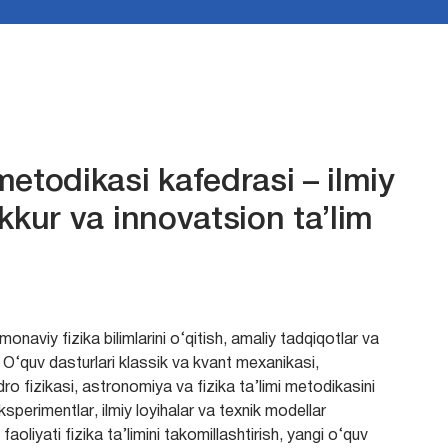
 metodikasi kafedrasi – ilmiy
akkur va innovatsion ta’lim
onaviy fizika bilimlarini o‘qitish, amaliy tadqiqotlar va
n. O‘quv dasturlari klassik va kvant mexanikasi,
dro fizikasi, astronomiya va fizika ta’limi metodikasini
ksperimentlar, ilmiy loyihalar va texnik modellar
faoliyati fizika ta’limini takomillashtirish, yangi o‘quv