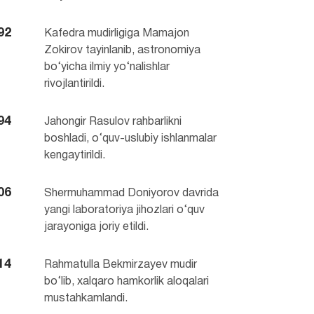
92
Kafedra mudirligiga Mamajon
Zokirov tayinlanib, astronomiya
bo‘yicha ilmiy yo‘nalishlar
rivojlantirildi.
94
Jahongir Rasulov rahbarlikni
boshladi, o‘quv-uslubiy ishlanmalar
kengaytirildi.
06
Shermuhammad Doniyorov davrida
yangi laboratoriya jihozlari o‘quv
jarayoniga joriy etildi.
14
Rahmatulla Bekmirzayev mudir
bo‘lib, xalqaro hamkorlik aloqalari
mustahkamlandi.