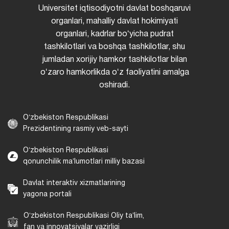
Universitet iqtisodiyotni davlat boshqaruvi
organlari, mahalliy davlat hokimiyati
organlari, kadrlar boʻyicha pudrat
tashkilotlari va boshqa tashkilotlar, shu
jumladan xorijiy hamkor tashkilotlar bilan
oʻzaro hamkorlikda oʻz faoliyatini amalga
oshiradi.
Oʻzbekiston Respublikasi
Prezidentining rasmiy veb-sayti
Oʻzbekiston Respublikasi
qonunchilik maʼlumotlari milliy bazasi
Davlat interaktiv xizmatlarining
yagona portali
Oʻzbekiston Respublikasi Oliy taʼlim,
fan va innovatsiyalar vazirligi