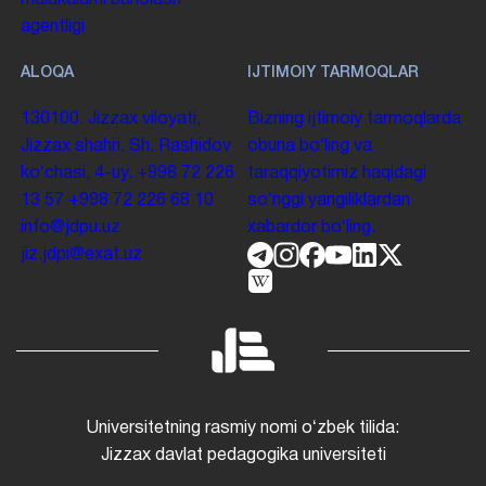
malakalarni baholash
agentligi
ALOQA
IJTIMOIY TARMOQLAR
130100. Jizzax viloyati,
Bizning ijtimoiy tarmoqlarda
Jizzax shahri, Sh. Rashidov
obuna boʻling va
koʻchasi, 4-uy.
+998 72 226
taraqqiyotimiz haqidagi
13 57
+998 72 226 68 10
soʻnggi yangiliklardan
info@jdpu.uz
xabardor boʻling.
jiz.jdpi@exat.uz
Universitetning rasmiy nomi oʻzbek tilida:
Jizzax davlat pedagogika universiteti