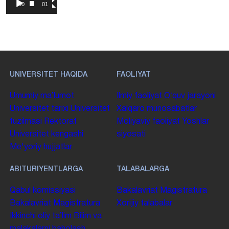
Pleyer
00:00
01:18
UNIVERSITET HAQIDA
FAOLIYAT
Umumiy maʼlumot
Ilmiy faoliyat
Oʻquv jarayoni
Universitet tarixi
Universitet
Xalqaro munosabatlar
tuzilmasi
Rektorat
Moliyaviy faoliyat
Yoshlar
Universitet kengashi
siyosati
Me'yoriy hujjatlar
ABITURIYENTLARGA
TALABALARGA
Qabul komissiyasi
Bakalavriat
Magistratura
Bakalavriat
Magistratura
Xorijiy talabalar
Ikkinchi oliy taʼlim
Bilim va