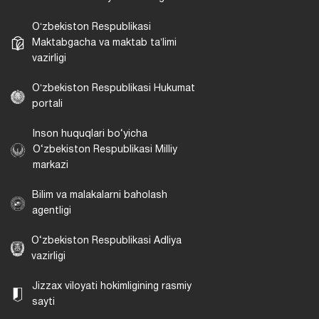
Oʻzbekiston Respublikasi
Maktabgacha va maktab taʼlimi
vazirligi
Oʻzbekiston Respublikasi Hukumat
portali
Inson huquqlari bo‘yicha
O‘zbekiston Respublikasi Milliy
markazi
Bilim va malakalarni baholash
agentligi
O‘zbekiston Respublikasi Adliya
vazirligi
Jizzax viloyati hokimligining rasmiy
sayti