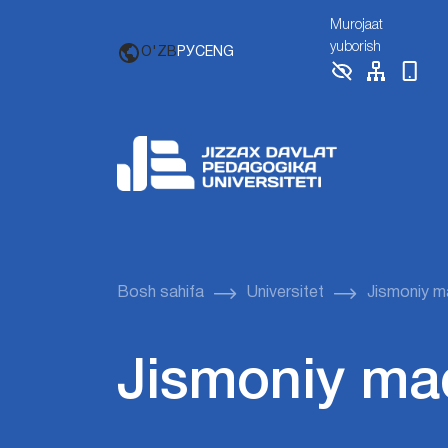
Murojaat
yuborish
O'ZB
РУС
ENG
Bosh sahifa
Universitet
Jismoniy m
Jismoniy ma