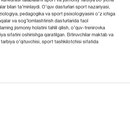
kafedrasi talabalarni sport va jismoniy tarbiya bo‘yicha
ar bilan ta’minlaydi. O‘quv dasturlari sport nazariyasi,
iziologiya, pedagogika va sport psixologiyasini o‘z ichiga
qalar va sog‘lomlashtirish dasturlarida faol
arning jismoniy holatini tahlil qilish, o‘quv-trenirovka
iya sifatini oshirishga qaratilgan. Bitiruvchilar maktab va
arbiya o‘qituvchisi, sport tashkilotchisi sifatida