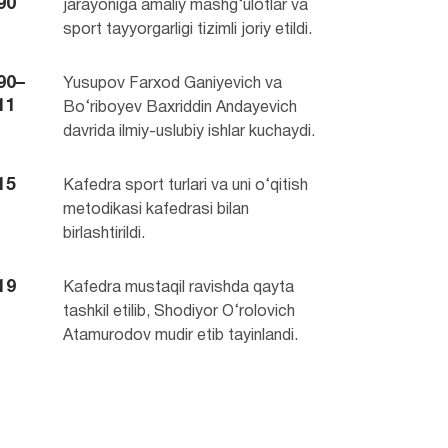
90
jarayoniga amaliy mashg‘ulotlar va
sport tayyorgarligi tizimli joriy etildi.
90–
Yusupov Farxod Ganiyevich va
11
Bo‘riboyev Baxriddin Andayevich
davrida ilmiy-uslubiy ishlar kuchaydi.
15
Kafedra sport turlari va uni o‘qitish
metodikasi kafedrasi bilan
birlashtirildi.
19
Kafedra mustaqil ravishda qayta
tashkil etilib, Shodiyor O‘rolovich
Atamurodov mudir etib tayinlandi.