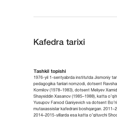
Kafedra tarixi
Tashkil topishi
1976-yil 1-sentyabrda institutda Jismoniy tarb
pedagogika fanlari nomzodi, dotsent Ravshan 
Komilov (1978–1983), dotsent Meliyev Xamidu
Shayxiddin Xasanov (1985–1988), katta o‘qit
Yusupov Farxod Ganiyevich va dotsent Bo‘rib
mutaxassislar kafedrani boshqargan. 2011–2
2014–2015-yillarda esa katta o‘qituvchi Sho