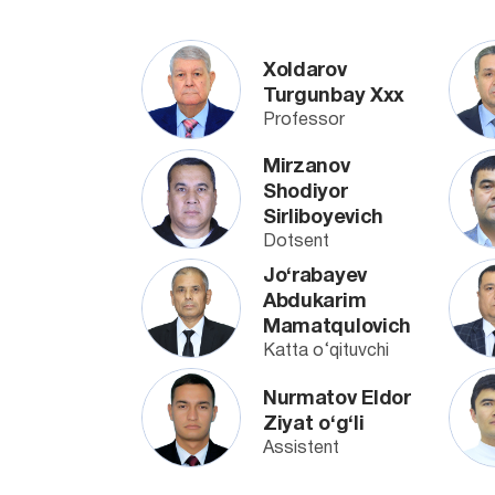
Xoldarov
Turgunbay Xxx
Professor
Mirzanov
Shodiyor
Sirliboyevich
Dotsent
Jo‘rabayev
Abdukarim
Mamatqulovich
Katta o‘qituvchi
Nurmatov Eldor
Ziyat o‘g‘li
Assistent