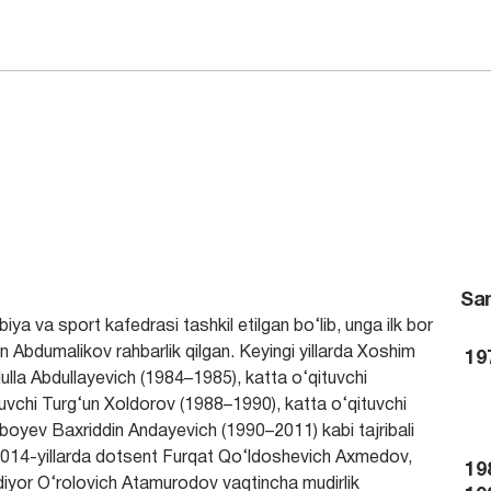
San
iya va sport kafedrasi tashkil etilgan bo‘lib, unga ilk bor
Abdumalikov rahbarlik qilgan. Keyingi yillarda Xoshim
19
lla Abdullayevich (1984–1985), katta o‘qituvchi
uvchi Turg‘un Xoldorov (1988–1990), katta o‘qituvchi
oyev Baxriddin Andayevich (1990–2011) kabi tajribali
014-yillarda dotsent Furqat Qo‘ldoshevich Axmedov,
19
diyor O‘rolovich Atamurodov vaqtincha mudirlik