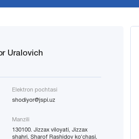
r Uralovich
Elektron pochtasi
shodiyor@jspi.uz
Manzili
130100. Jizzax viloyati, Jizzax
shahri, Sharof Rashidov koʻchasi,