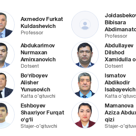
Joldasbeko
Axmedov Furkat
Bibisara
Kuldashevich
Abdimanat
Professor
Professor
Abdukarimov
Abdullayev
Nurmaxan
Dilshod
Amirxanovich
Xamidulla o‘
Dotsent
Dotsent
Bo‘riboyev
Ismatov
Alisher
Abdikodir
Yunusovich
Isabayevich
Katta o‘qituvchi
Katta o‘qituvc
Eshboyev
Mamanova
Shaxriyor Furqat
Aziza Abdux
o‘g‘li
qizi
Stajer-o‘qituvchi
Stajer-o‘qituv