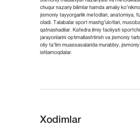
Jismoniy madaniyat nazariyasi va metodikasi 
chuqur nazariy bilimlar hamda amaliy ko‘nikmal
jismoniy tayyorgarlik metodlari, anatomiya, f
oladi. Talabalar sport mashg‘ulotlari, musoba
qatnashadilar. Kafedra ilmiy faoliyati sportchil
jarayonlarini optimallashtirish va jismoniy tarb
oliy ta’lim muassasalarida murabbiy, jismoniy t
ishlamoqdalar.
Xodimlar