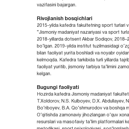
vazifasini bajargan.
Rivojlanish bosqichlari
2015-yilda kafedra fakultetning sport turlari va
“Jismoniy madaniyat nazariyasi va sport turla
2018-yillarda dotsent Akbar Sodiqov, 2018–20
bo‘lgan. 2019-yilda institut tuzilmasidagi o‘zg
bilan faoliyat yurita boshladi va noyabr oyid
kelmoqda. Kafedra tarkibida turli yillarda tajr
faoliyat yuritib, jismoniy tarbiya ta’limini za
kelgan.
Bugungi faoliyati
Hozirda kafedra Jismoniy madaniyat fakulteti
T.Xoldorov, N.S. Kulboyev, D.X. Abdullayev, N.
Bo‘riboyev, B.A. Qo‘shmurodov va boshqa muta
O‘qitishda zamonaviy jihozlangan o‘quv xonalar
resurslari va masofaviy ta’lim platformalari ken