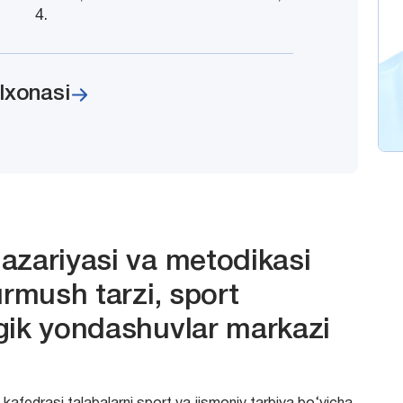
4.
lxonasi
azariyasi va metodikasi
urmush tarzi, sport
gik yondashuvlar markazi