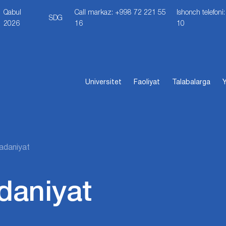
Qabul
Call markaz: +998 72 221 55
Ishonch telefon
SDG
2026
16
10
Universitet
Faoliyat
Talabalarga
Y
adaniyat
daniyat