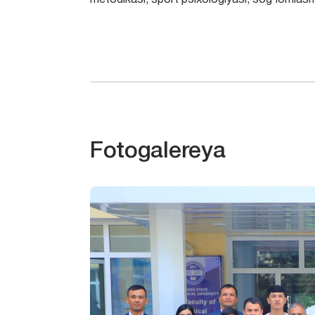
metodikasi, sport psixologiyasi, sog‘lomlashti
Fotogalereya