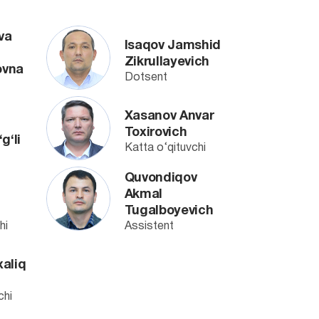
va
Isaqov Jamshid
Zikrullayevich
ovna
Dotsent
Xasanov Anvar
Toxirovich
g‘li
Katta o‘qituvchi
Quvondiqov
Akmal
Tugalboyevich
hi
Assistent
aliq
chi