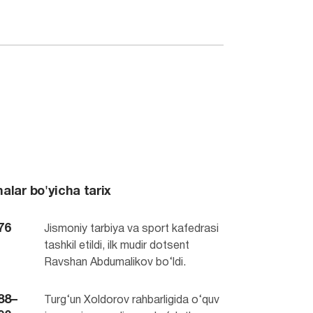
alar bo'yicha tarix
76
Jismoniy tarbiya va sport kafedrasi
tashkil etildi, ilk mudir dotsent
Ravshan Abdumalikov bo‘ldi.
88–
Turg‘un Xoldorov rahbarligida o‘quv