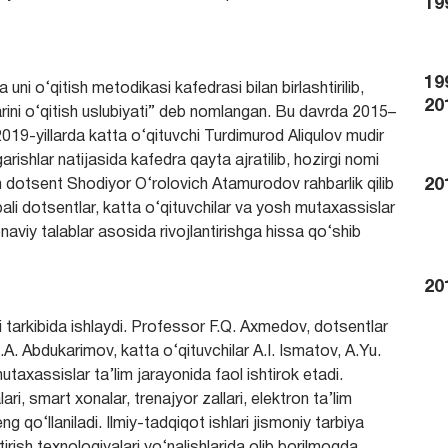
19
19
 uni o‘qitish metodikasi kafedrasi bilan birlashtirilib,
20
rini o‘qitish uslubiyati” deb nomlangan. Bu davrda 2015–
19-yillarda katta o‘qituvchi Turdimurod Aliqulov mudir
arishlar natijasida kafedra qayta ajratilib, hozirgi nomi
20
an dotsent Shodiyor O‘rolovich Atamurodov rahbarlik qilib
ibali dotsentlar, katta o‘qituvchilar va yosh mutaxassislar
monaviy talablar asosida rivojlantirishga hissa qo‘shib
20
 tarkibida ishlaydi. Professor F.Q. Axmedov, dotsentlar
A. Abdukarimov, katta o‘qituvchilar A.I. Ismatov, A.Yu.
xassislar ta’lim jarayonida faol ishtirok etadi.
i, smart xonalar, trenajyor zallari, elektron ta’lim
g qo‘llaniladi. Ilmiy-tadqiqot ishlari jismoniy tarbiya