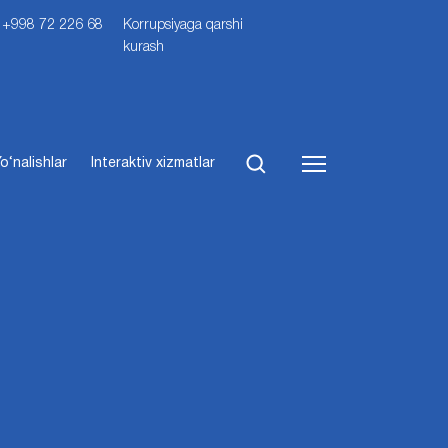
i: +998 72 226 68
Korrupsiyaga qarshi
kurash
o‘nalishlar
Interaktiv xizmatlar