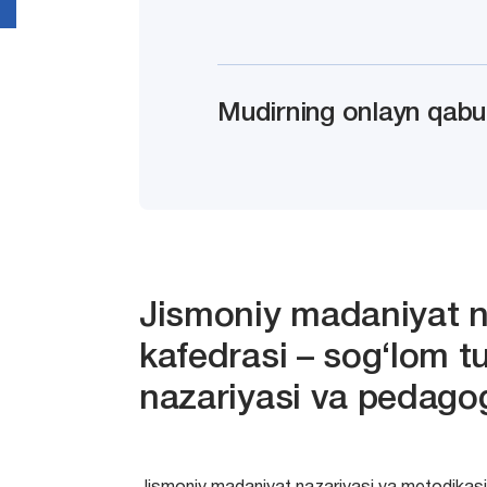
Mudirning onlayn qabu
Jismoniy madaniyat n
kafedrasi – sog‘lom t
nazariyasi va pedago