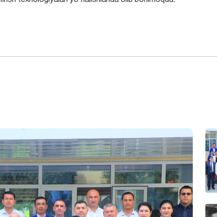
rish texnologiyalari yo‘nalishlarida olib borilmoqda.