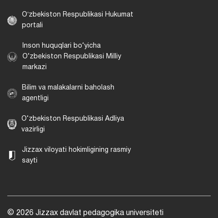
Oʻzbekiston Respublikasi Hukumat
portali
Inson huquqlari bo‘yicha
O‘zbekiston Respublikasi Milliy
markazi
Bilim va malakalarni baholash
agentligi
O‘zbekiston Respublikasi Adliya
vazirligi
Jizzax viloyati hokimligining rasmiy
sayti
© 2026 Jizzax davlat pedagogika universiteti