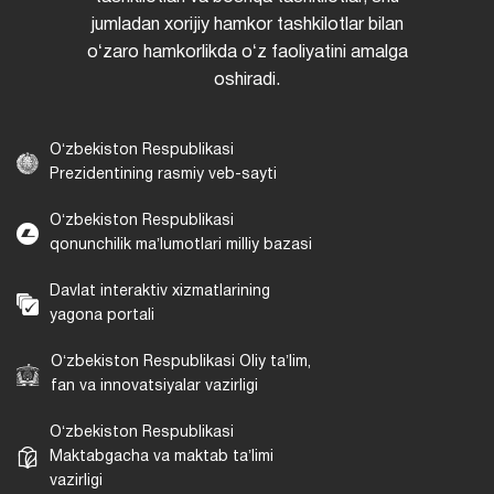
jumladan xorijiy hamkor tashkilotlar bilan
oʻzaro hamkorlikda oʻz faoliyatini amalga
oshiradi.
Oʻzbekiston Respublikasi
Prezidentining rasmiy veb-sayti
Oʻzbekiston Respublikasi
qonunchilik maʼlumotlari milliy bazasi
Davlat interaktiv xizmatlarining
yagona portali
Oʻzbekiston Respublikasi Oliy taʼlim,
fan va innovatsiyalar vazirligi
Oʻzbekiston Respublikasi
Maktabgacha va maktab taʼlimi
vazirligi