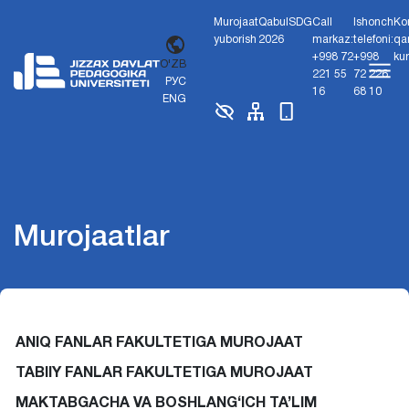
Murojaat
Qabul
SDG
Call
Ishonch
Ko
yuborish
2026
markaz:
telefoni:
qa
+998 72
+998
ku
O'ZB
221 55
72 226
РУС
16
68 10
ENG
Murojaatlar
ANIQ FANLAR FAKULTETIGA MUROJAAT
TABIIY FANLAR FAKULTETIGA MUROJAAT
MAKTABGACHA VA BOSHLANG‘ICH TA’LIM