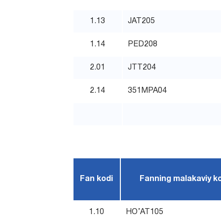
1.13
JAT205
1.14
PED208
2.01
JTT204
2.14
351MPA04
Fan kodi
Fanning malakaviy k
1.10
HO’AT105