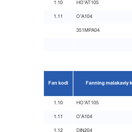
1.10
HO’AT105
1.11
O’A104
351MPA04
Fan kodi
Fanning malakaviy 
1.10
HO’AT105
1.11
O’A104
1.12
DIN204