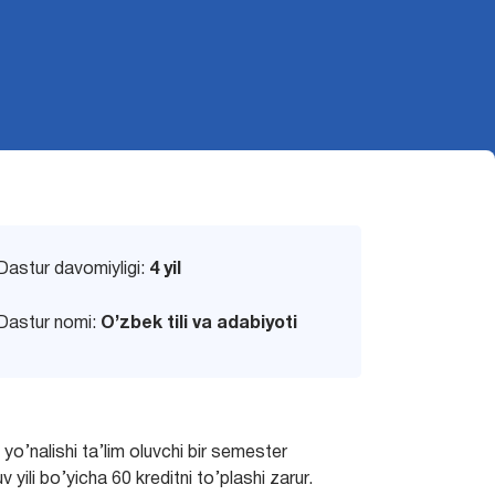
Dastur davomiyligi:
4 yil
Dastur nomi:
O’zbek tili va adabiyoti
m yo’nalishi ta’lim oluvchi bir semester
 yili bo’yicha 60 kreditni to’plashi zarur.