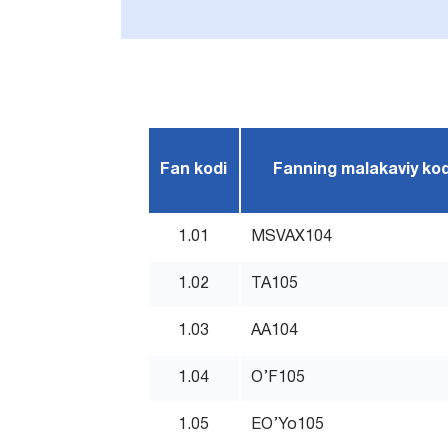
Fan kodi
Fanning malakaviy kod
1.01
MSVAX104
1.02
TA105
1.03
AA104
1.04
O’F105
1.05
EO’Yo105