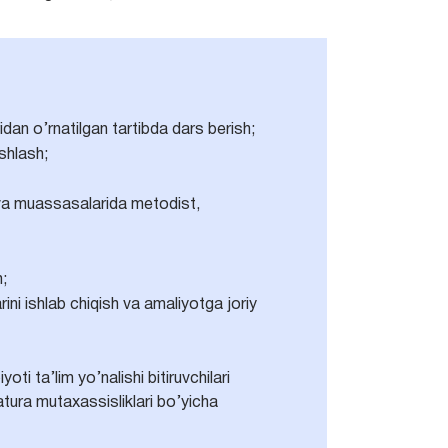
idan o’rnatilgan tartibda dars berish;
shlash;
i va muassasalarida metodist,
h;
rini ishlab chiqish va amaliyotga joriy
ti ta’lim yo’nalishi bitiruvchilari
atura mutaxassisliklari bo’yicha