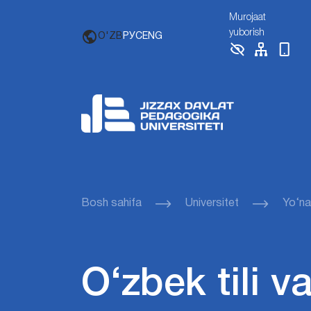
Murojaat
yuborish
O'ZB
РУС
ENG
Bosh sahifa
Universitet
Yo‘nal
O‘zbek tili v