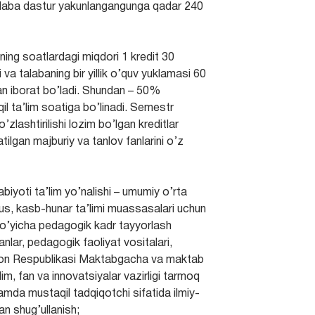
 talaba dastur yakunlangangunga qadar 240
ing soatlardagi miqdori 1 kredit 30
va talabaning bir yillik o’quv yuklamasi 60
n iborat bo’ladi. Shundan – 50%
l ta’lim soatiga bo’linadi. Semestr
lashtirilishi lozim bo’lgan kreditlar
tilgan majburiy va tanlov fanlarini o’z
biyoti ta’lim yo’nalishi – umumiy o’rta
sus, kasb-hunar ta’limi muassasalari uchun
 bo’yicha pedagogik kadr tayyorlash
nlar, pedagogik faoliyat vositalari,
iston Respublikasi Maktabgacha va maktab
’lim, fan va innovatsiyalar vazirligi tarmoq
hamda mustaqil tadqiqotchi sifatida ilmiy-
an shug’ullanish;