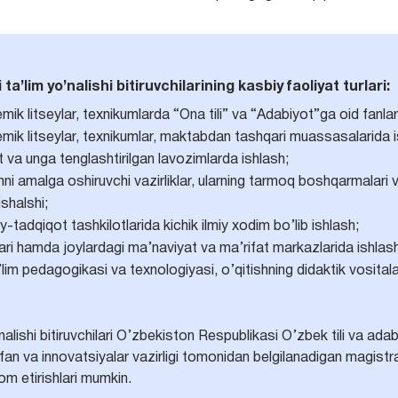
ta’lim yo’nalishi bitiruvchilarining kasbiy faoliyat turlari:
ik litseylar, texnikumlarda “Ona tili” va “Adabiyot”ga oid fanlar
emik litseylar, texnikumlar, maktabdan tashqari muassasalarida i
nt va unga tenglashtirilgan lavozimlarda ishlash;
imni amalga oshiruvchi vazirliklar, ularning tarmoq boshqarmalar
shalshi;
iy-tadqiqot tashkilotlarida kichik ilmiy xodim bo’lib ishlash;
ari hamda joylardagi ma’naviyat va ma’rifat markazlarida ishlas
’lim pedagogikasi va texnologiyasi, o’qitishning didaktik vositala
ishi bitiruvchilari O’zbekiston Respublikasi O’zbek tili va adabiyo
fan va innovatsiyalar vazirligi tomonidan belgilanadigan magistr
m etirishlari mumkin.