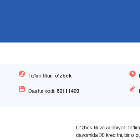
Ta’lim tillari:
o’zbek
Dastur kodi:
60111400
O’zbek tili va adabiyoti ta’li
davomida 30 kreditni, bir o’quv