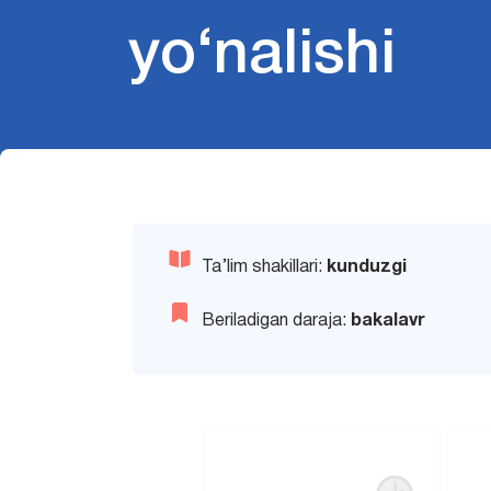
yo‘nalishi
Ta’lim shakillari:
kunduzgi
Beriladigan daraja:
bakalavr