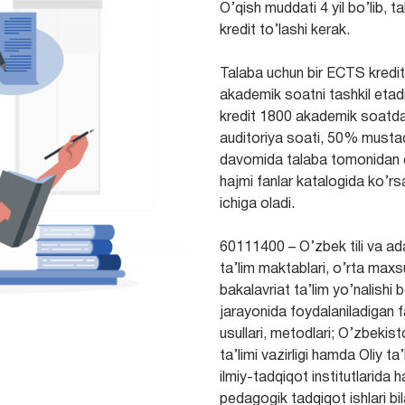
O’qish muddati 4 yil bo’lib,
kredit to’lashi kerak.
Talaba uchun bir ECTS kreditn
akademik soatni tashkil etadi 
kredit 1800 akademik soatda
auditoriya soati, 50% mustaqi
davomida talaba tomonidan o’z
hajmi fanlar katalogida ko’rsa
ichiga oladi.
60111400 – O’zbek tili va ada
ta’lim maktablari, o’rta max
bakalavriat ta’lim yo’nalishi
jarayonida foydalaniladigan fa
usullari, metodlari; O’zbek
ta’limi vazirligi hamda Oliy ta
ilmiy-tadqiqot institutlarida 
pedagogik tadqiqot ishlari bil