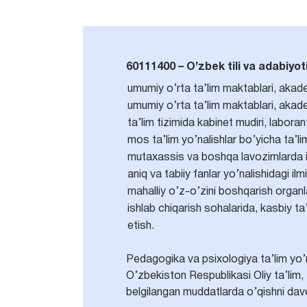
60111400 – O’zbek tili va adabiyoti 
umumiy о’rta ta’lim maktablari, akadem
umumiy о’rta ta’lim maktablari, akad
ta’lim tizimida kabinet mudiri, labora
mos ta’lim yo’nalishlar bo’yicha ta’l
mutaxassis va boshqa lavozimlarda i
aniq va tabiiy fanlar yo’nalishidagi ilm
mahalliy o’z-o’zini boshqarish organl
ishlab chiqarish sohalarida, kasbiy ta
etish.
Pedagogika va psixologiya ta’lim yo’nal
O’zbekiston Respublikasi Oliy ta’lim, 
belgilangan muddatlarda o’qishni davo