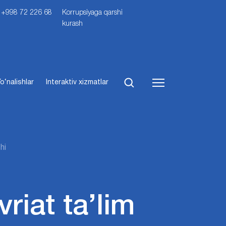
i: +998 72 226 68
Korrupsiyaga qarshi
kurash
o‘nalishlar
Interaktiv xizmatlar
hi
riat ta’lim