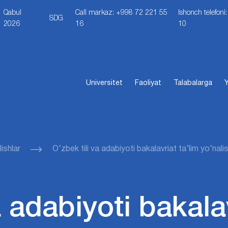
Qabul
Call markaz: +998 72 221 55
Ishonch telefon
SDG
2026
16
10
Universitet
Faoliyat
Talabalarga
Y
ishlar
O‘zbek tili va adabiyoti bakalavriat ta’lim yo‘nalis
a adabiyoti bakalav