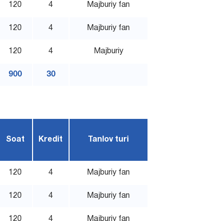
120
4
Majburiy fan
120
4
Majburiy fan
120
4
Majburiy
900
30
Soat
Kredit
Tanlov turi
120
4
Majburiy fan
120
4
Majburiy fan
120
4
Majburiy fan