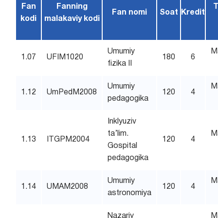
Fan
Fanning
T
Fan nomi
Soat
Kredit
kodi
malakaviy kodi
Umumiy
M
1.07
UFIM1020
180
6
fizika II
Umumiy
M
1.12
UmPedM2008
120
4
pedagogika
Inklyuziv
ta’lim.
M
1.13
ITGPM2004
120
4
Gospital
pedagogika
Umumiy
M
1.14
UMAM2008
120
4
astronomiya
Nazariy
M