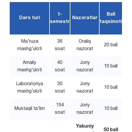
1-
Ball
Dars turi
Nazoratlar
semestr
taqsimoti
Ma’ruza
36
Oraliq
20 ball
mashg’uloti
soat
nazorat
Amaliy
40
Joriy
10 ball
mashg’uloti
soat
nazorat
Laboratoriya
30
Joriy
10 ball
mashg’uloti
soat
nazorat
194
Joriy
Mustaqil ta’lim
10 ball
soat
nazorat
Yakuniy
50 ball