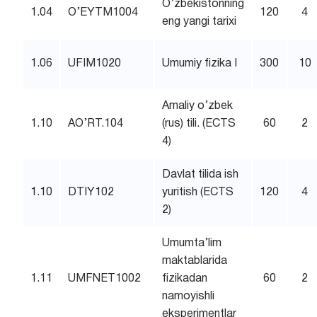
O’zbekistonning
1.04
O’EYTM1004
120
4
eng yangi tarixi
1.06
UFIM1020
Umumiy fizika I
300
10
Amaliy o’zbek
1.10
AO’RT.104
(rus) tili. (ECTS
60
2
4)
Davlat tilida ish
1.10
DTIY102
yuritish (ECTS
120
4
2)
Umumta’lim
maktablarida
1.11
UMFNET1002
fizikadan
60
2
namoyishli
eksperimentlar