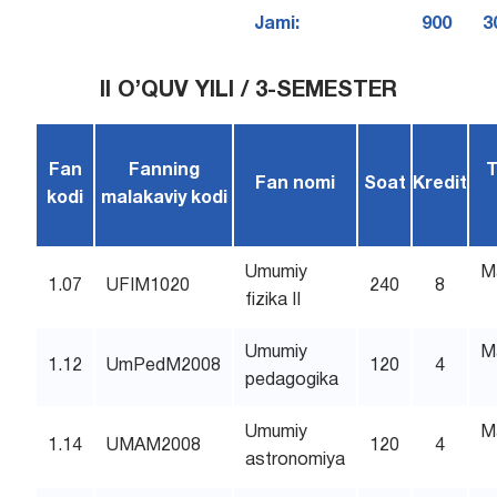
Jami:
900
3
II O’QUV YILI / 3-SEMESTER
Fan
Fanning
T
Fan nomi
Soat
Kredit
kodi
malakaviy kodi
Umumiy
M
1.07
UFIM1020
240
8
fizika II
Umumiy
M
1.12
UmPedM2008
120
4
pedagogika
Umumiy
M
1.14
UMAM2008
120
4
astronomiya