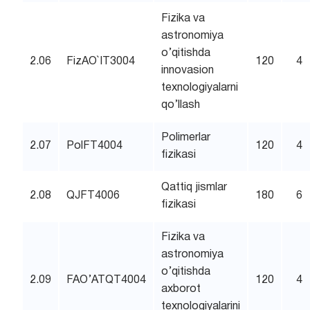
Fizika va
astronomiya
o’qitishda
2.06
FizAO`IT3004
120
4
innovasion
texnologiyalarni
qo’llash
Polimerlar
2.07
PolFT4004
120
4
fizikasi
Qattiq jismlar
2.08
QJFT4006
180
6
fizikasi
Fizika va
astronomiya
o’qitishda
2.09
FAO’ATQT4004
120
4
axborot
texnologiyalarini