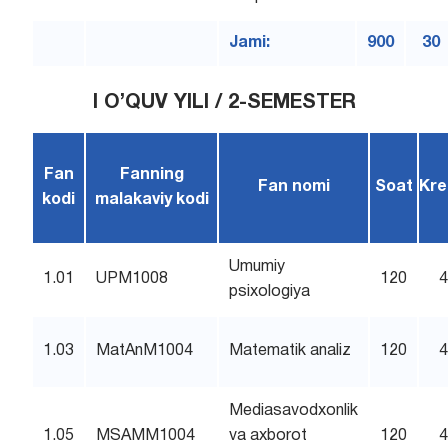
Jami:
900
30
I O’QUV YILI / 2-SEMESTER
Fan
Fanning
Fan nomi
Soat
Kre
kodi
malakaviy kodi
Umumiy
1.01
UPM1008
120
psixologiya
1.03
MatAnM1004
Matematik analiz
120
Mediasavodxonlik
1.05
MSAMM1004
va axborot
120