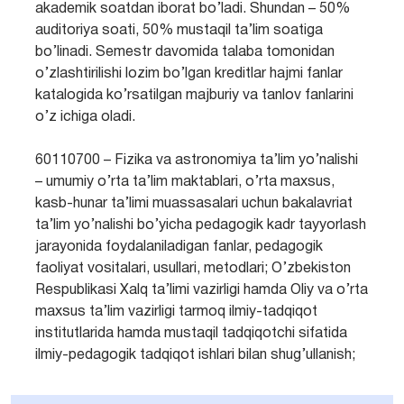
akademik soatdan iborat bo’ladi. Shundan – 50%
auditoriya soati, 50% mustaqil ta’lim soatiga
bo’linadi. Semestr davomida talaba tomonidan
o’zlashtirilishi lozim bo’lgan kreditlar hajmi fanlar
katalogida ko’rsatilgan majburiy va tanlov fanlarini
o’z ichiga oladi.
60110700 – Fizika va astronomiya ta’lim yo’nalishi
– umumiy o’rta ta’lim maktablari, o’rta maxsus,
kasb-hunar ta’limi muassasalari uchun bakalavriat
ta’lim yo’nalishi bo’yicha pedagogik kadr tayyorlash
jarayonida foydalaniladigan fanlar, pedagogik
faoliyat vositalari, usullari, metodlari; O’zbekiston
Respublikasi Xalq ta’limi vazirligi hamda Oliy va o’rta
maxsus ta’lim vazirligi tarmoq ilmiy-tadqiqot
institutlarida hamda mustaqil tadqiqotchi sifatida
ilmiy-pedagogik tadqiqot ishlari bilan shug’ullanish;