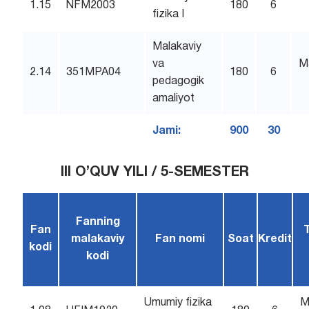
1.15
NFM2003
180
6
fizika I
Malakaviy
va
M
2.14
351MPA04
180
6
pedagogik
amaliyot
Jami:
900
30
III O’QUV YILI / 5-SEMESTER
Fanning
Fan
malakaviy
Fan nomi
Soat
Kredit
kodi
kodi
Umumiy fizika
M