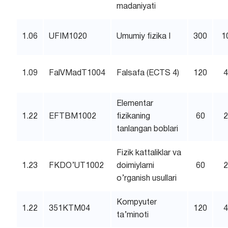
madaniyati
1.06
UFIM1020
Umumiy fizika I
300
1
1.09
FalVMadT1004
Falsafa (ECTS 4)
120
Elementar
1.22
EFTBM1002
fizikaning
60
tanlangan boblari
Fizik kattaliklar va
1.23
FKDO’UT1002
doimiylarni
60
o’rganish usullari
Kompyuter
1.22
351KTM04
120
ta’minoti