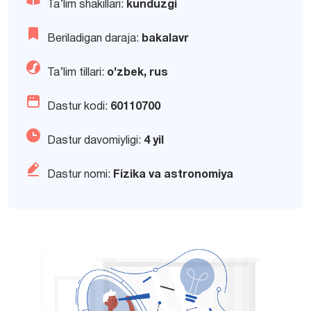
Ta’lim shakillari:
kunduzgi
Beriladigan daraja:
bakalavr
Ta’lim tillari:
o’zbek, rus
Dastur kodi:
60110700
Dastur davomiyligi:
4 yil
Dastur nomi:
Fizika va astronomiya