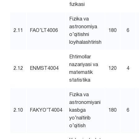
fizikasi
Fizika va
astronomiya
2.11
FAO’LT4006
180
6
o’qitishni
loyihalashtirish
Ehtimollar
nazariyasi va
2.12
ENMST4004
120
4
matematik
statistika
Fizika va
astronomiyani
2.10
FAKYO’T4004
kasbga
180
6
yo’naltirib
o’qitish