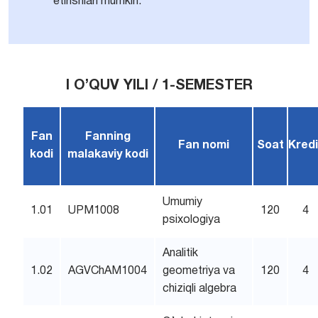
etirishlari mumkin.
I O’QUV YILI / 1-SEMESTER
Fan
Fanning
Fan nomi
Soat
Kredi
kodi
malakaviy kodi
Umumiy
1.01
UPM1008
120
4
psixologiya
Analitik
1.02
AGVChAM1004
geometriya va
120
4
chiziqli algebra