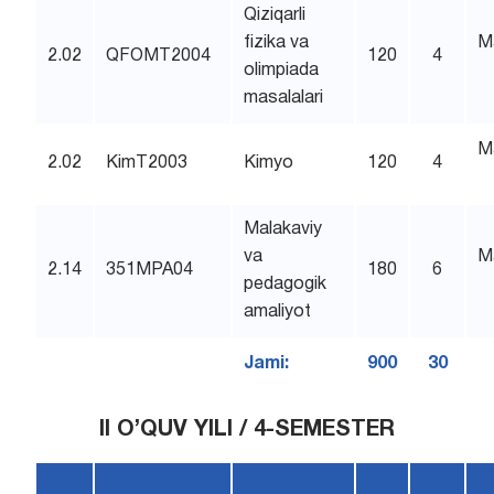
Qiziqarli
fizika va
M
2.02
QFOMT2004
120
4
olimpiada
masalalari
M
2.02
KimT2003
Kimyo
120
4
Malakaviy
va
M
2.14
351MPA04
180
6
pedagogik
amaliyot
Jami:
900
30
II O’QUV YILI / 4-SEMESTER