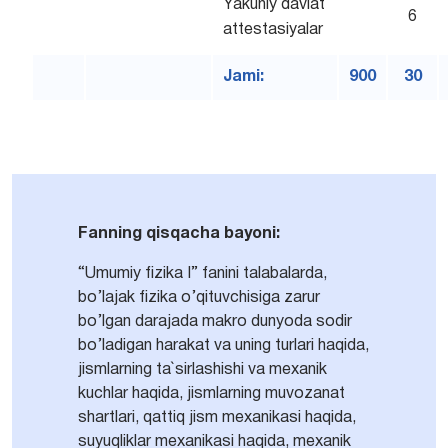
Yakuniy davlat
6
attestasiyalar
Jami:
900
30
Fanning qisqacha bayoni:
“Umumiy fizika I” fanini talabalarda,
bo’lajak fizika o’qituvchisiga zarur
bo’lgan darajada makro dunyoda sodir
bo’ladigan harakat va uning turlari haqida,
jismlarning ta`sirlashishi va mexanik
kuchlar haqida, jismlarning muvozanat
shartlari, qattiq jism mexanikasi haqida,
suyuqliklar mexanikasi haqida, mexanik