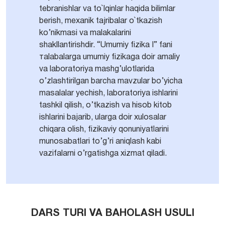
tebranishlar va to`lqinlar haqida bilimlar
berish, mexanik tajribalar o`tkazish
ko’nikmasi va malakalarini
shakllantirishdir. “Umumiy fizika I” fani
тalabalarga umumiy fizikaga doir amaliy
va laboratoriya mashg’ulotlarida
o’zlashtirilgan barcha mavzular bo’yicha
masalalar yechish, laboratoriya ishlarini
tashkil qilish, o’tkazish va hisob kitob
ishlarini bajarib, ularga doir xulosalar
chiqara olish, fizikaviy qonuniyatlarini
munosabatlari to’g’ri aniqlash kabi
vazifalarni o’rgatishga xizmat qiladi.
DARS TURI VA BAHOLASH USULI