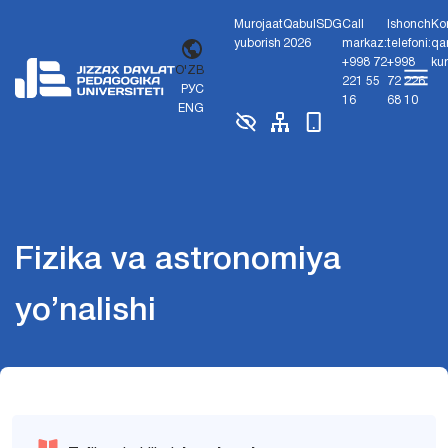
Murojaat
Qabul
SDG
Call
Ishonch
Ko
yuborish
2026
markaz:
telefoni:
qa
+998 72
+998
ku
O'ZB
221 55
72 226
РУС
16
68 10
ENG
Fizika va astronomiya
yo’nalishi