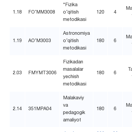
*Fizika
Ma
1.18
FO’MM3008
o’qitish
120
4
metodikasi
Astronomiya
Ma
1.19
AO’M3003
o’qitish
180
6
metodikasi
Fizikadan
masalalar
T
2.03
FMYMT3006
180
6
yechish
metodikasi
Malakaviy
va
Ma
2.14
351MPA04
180
6
pedagogik
amaliyot