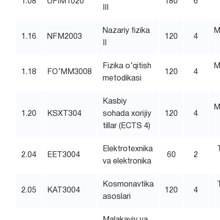
1.08
UFIM1020
180
6
III
Nazariy fizika
M
1.16
NFM2003
120
4
II
Fizika o’qitish
M
1.18
FO’MM3008
120
4
metodikasi
Kasbiy
M
1.20
KSXT304
sohada xorijiy
120
4
tillar (ECTS 4)
Elektrotexnika
2.04
EET3004
60
2
va elektronika
Kosmonavtika
2.05
KAT3004
120
4
asoslari
Malakaviy va