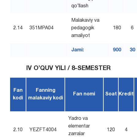
qo’llash
Malakaviy va
2.14
351MPA04
pedagogik
180
6
amaliyot
Jami:
900
30
IV O’QUV YILI / 8-SEMESTER
Fan
Fanning
Fan nomi
Soat
Kredit
kodi
malakaviy kodi
Yadro va
elementar
2.10
YEZFT4004
120
4
zarralar