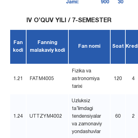
Jami:
900
30
IV O’QUV YILI / 7-SEMESTER
Fan
Fanning
Fan nomi
Soat
Kred
kodi
malakaviy kodi
Fizika va
1.21
FATM4005
astronomiya
120
4
tarixi
Uzluksiz
ta’limdagi
1.24
UTTZYM4002
tendensiyalar
60
2
va zamonaviy
yondashuvlar