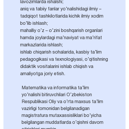
lavozimlarda ishalshi;
aniq va tabiiy fanlar yo’nalishidagi ilmiy –
tadqiqot tashkilotlarida kichik ilmiy xodim
bo’lib ishlash;
mahalliy o’z – o’zini boshqarish organlari
hamda joylardagi ma’naviyat va ma’rifat
markazlarida ishlash;
ishlab chiqarish sohalarida, kasbiy ta’lim
pedagogikasi va texnologiyasi, o’qitishning
didaktik vositalarini ishlab chiqish va
amaliyotga joriy etish.
Matematika va informatika ta’lim
yo’nalishi bitiruvchilari O’zbekiston
Respublikasi Oliy va o’rta maxsus ta’lim
vazirligi tomonidan belgilanadigan
magistratura mutaxassisliklari bo’yicha
belgilangan muddatlarda o’qishni davom