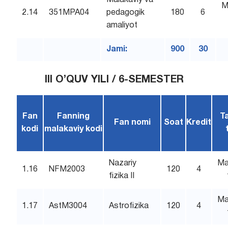
M
2.14
351MPA04
pedagogik
180
6
amaliyot
Jami:
900
30
III O’QUV YILI / 6-SEMESTER
Fan
Fanning
T
Fan nomi
Soat
Kredit
kodi
malakaviy kodi
Nazariy
Ma
1.16
NFM2003
120
4
fizika II
Ma
1.17
AstM3004
Astrofizika
120
4