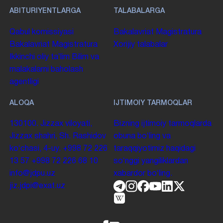
ABITURIYENTLARGA
TALABALARGA
Qabul komissiyasi
Bakalavriat
Magistratura
Bakalavriat
Magistratura
Xorijiy talabalar
Ikkinchi oliy taʼlim
Bilim va
malakalarni baholash
agentligi
ALOQA
IJTIMOIY TARMOQLAR
130100. Jizzax viloyati,
Bizning ijtimoiy tarmoqlarda
Jizzax shahri, Sh. Rashidov
obuna boʻling va
koʻchasi, 4-uy.
+998 72 226
taraqqiyotimiz haqidagi
13 57
+998 72 226 68 10
soʻnggi yangiliklardan
info@jdpu.uz
xabardor boʻling.
jiz.jdpi@exat.uz