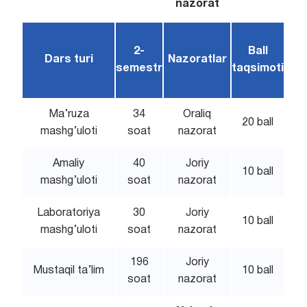
nazorat
2-
Ball
Dars turi
Nazoratlar
semestr
taqsimoti
Ma’ruza
34
Oraliq
20 ball
mashg’uloti
soat
nazorat
Amaliy
40
Joriy
10 ball
mashg’uloti
soat
nazorat
Laboratoriya
30
Joriy
10 ball
mashg’uloti
soat
nazorat
196
Joriy
Mustaqil ta’lim
10 ball
soat
nazorat