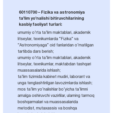
60110700 – Fizika va astronomiya
ta’lim yo’nalishi bitiruvchilarining
kasbiy faoliyat turlari:
umumiy о’rta ta’lim maktablari, akademik
litseylar, texnikumlarda “Fizika” va
“Astronomiyaga” oid fanlaridan o’rnatilgan
tartibda dars berish;
umumiy о’rta ta’lim maktablari, akademik
litseylar, texnikumlar, maktabdan tashqari
muassasalarida ishlash;
ta’lim tizimida kabinet mudiri, laborant va
unga tenglashtirilgan lavozimlarda ishlash;
mos ta’lim yo’nalishlar bo’yicha ta’limni
amalga oshiruvchi vazirlilar, ularning tarmoq
boshqarmalari va muassasalarida
metodist, mutaxassis va boshqa