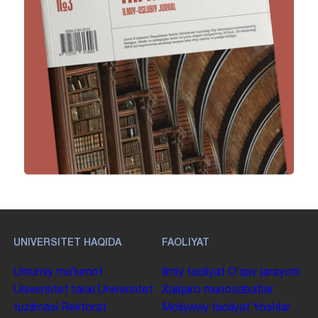
UNIVERSITET HAQIDA
FAOLIYAT
Umumiy maʼlumot
Ilmiy faoliyat
Oʻquv jarayoni
Universitet tarixi
Universitet
Xalqaro munosabatlar
tuzilmasi
Rektorat
Moliyaviy faoliyat
Yoshlar