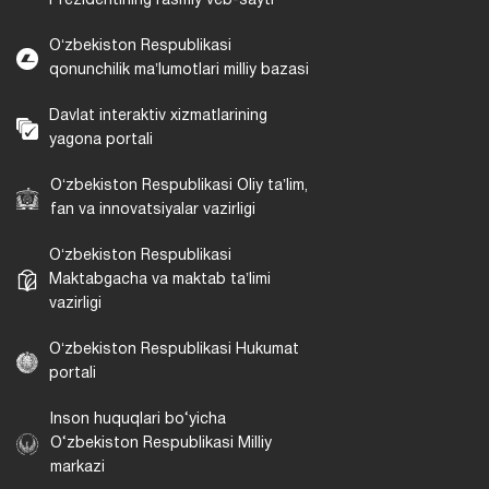
Prezidentining rasmiy veb-sayti
Oʻzbekiston Respublikasi
qonunchilik maʼlumotlari milliy bazasi
Davlat interaktiv xizmatlarining
yagona portali
Oʻzbekiston Respublikasi Oliy taʼlim,
fan va innovatsiyalar vazirligi
Oʻzbekiston Respublikasi
Maktabgacha va maktab taʼlimi
vazirligi
Oʻzbekiston Respublikasi Hukumat
portali
Inson huquqlari bo‘yicha
O‘zbekiston Respublikasi Milliy
markazi