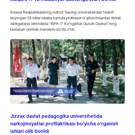
Koreya Respublikasining nufuzli Sejong universitetidan tashrif
buyurgan 23 nafar talaba hamda professor-o‘qituvchilardan iborat
delegatsiya ishtirokida “WFK IT Ko‘ngillilar Guruhi Dasturi”ning
tantanali ochilish marosimi bo‘lib o‘tdi.
Jizzax davlat pedagogika universitetida
narkojinoyatlar profilaktikasi bo‘yicha o‘rganish
ishlari olib borildi