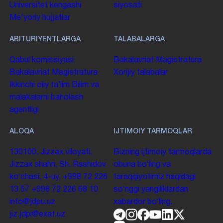
Universitet kengashi
siyosati
Me'yoriy hujjatlar
ABITURIYENTLARGA
TALABALARGA
Qabul komissiyasi
Bakalavriat
Magistratura
Bakalavriat
Magistratura
Xorijiy talabalar
Ikkinchi oliy taʼlim
Bilim va
malakalarni baholash
agentligi
ALOQA
IJTIMOIY TARMOQLAR
130100. Jizzax viloyati,
Bizning ijtimoiy tarmoqlarda
Jizzax shahri, Sh. Rashidov
obuna boʻling va
koʻchasi, 4-uy.
+998 72 226
taraqqiyotimiz haqidagi
13 57
+998 72 226 68 10
soʻnggi yangiliklardan
info@jdpu.uz
xabardor boʻling.
jiz.jdpi@exat.uz