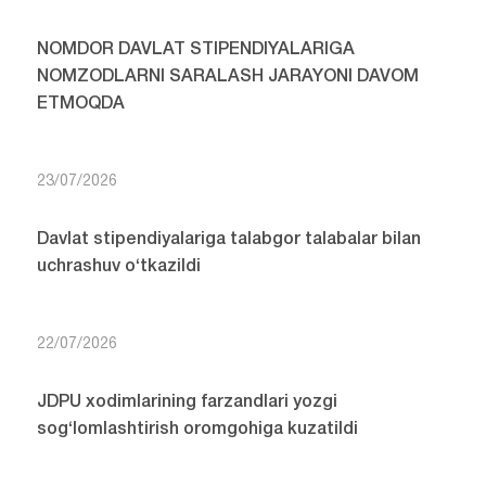
NOMDOR DAVLAT STIPENDIYALARIGA
NOMZODLARNI SARALASH JARAYONI DAVOM
ETMOQDA
23/07/2026
Davlat stipendiyalariga talabgor talabalar bilan
uchrashuv o‘tkazildi
22/07/2026
JDPU xodimlarining farzandlari yozgi
sog‘lomlashtirish oromgohiga kuzatildi