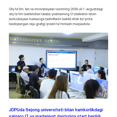
Oliy ta’lim, fan va innovatsiyalar vazirining 2026-yil 1-avgustdagi
oliy ta’lim tashkilotlari talaba-yoshlarining O‘zbekiston Islom
sivilizatsiyasi markaziga tashriflarini tashkil etish bo‘yicha
tasdiqlangan reja-grafigi ijrosini ta’minlash maqsadida...
JDPUda Sejong universiteti bilan hamkorlikdagi
xalqaro IT va madaniyat dasturiga start berildi