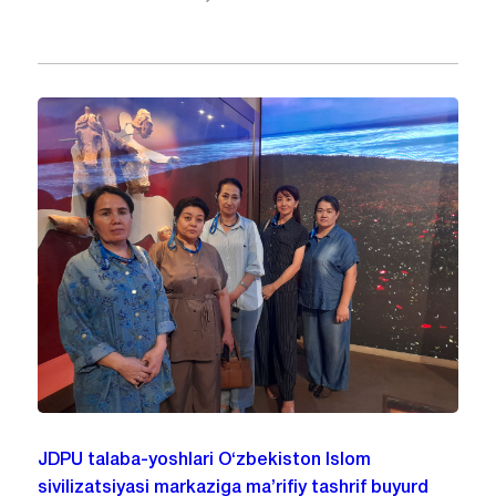
JDPU talaba-yoshlari O‘zbekiston Islom
sivilizatsiyasi markaziga ma’rifiy tashrif buyurd