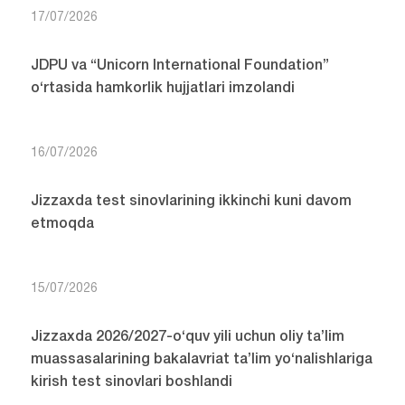
17/07/2026
JDPU va “Unicorn International Foundation”
o‘rtasida hamkorlik hujjatlari imzolandi
16/07/2026
Jizzaxda test sinovlarining ikkinchi kuni davom
etmoqda
15/07/2026
Jizzaxda 2026/2027-o‘quv yili uchun oliy ta’lim
muassasalarining bakalavriat ta’lim yo‘nalishlariga
kirish test sinovlari boshlandi