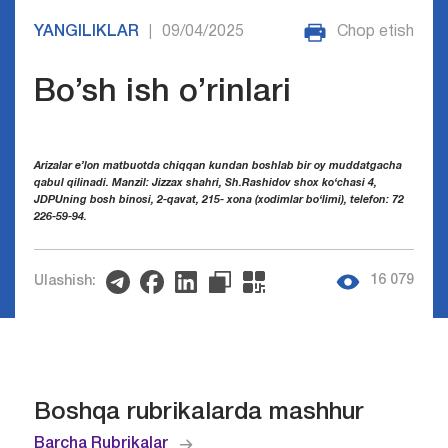
YANGILIKLAR
09/04/2025
Chop etish
|
Bo’sh ish o’rinlari
Arizalar e’lon matbuotda chiqqan kundan boshlab bir oy muddatgacha
qabul qilinadi. Manzil: Jizzax shahri, Sh.Rashidov shox ko‘chasi 4,
JDPUning bosh binosi, 2-qavat, 215- xona (xodimlar bo‘limi), telefon: 72
226-59-94.
16 079
Ulashish:
Boshqa rubrikalarda mashhur
Barcha Rubrikalar