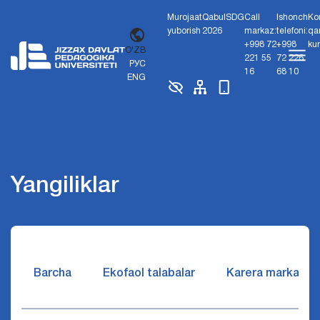
Murojaat
Qabul
SDG
Call
Ishonch
Ko
yuborish
2026
markaz:
telefoni:
qa
+998 72
+998
ku
O'ZB
221 55
72 226
РУС
16
68 10
ENG
Yangiliklar
Barcha
Ekofaol talabalar
Karera markazi