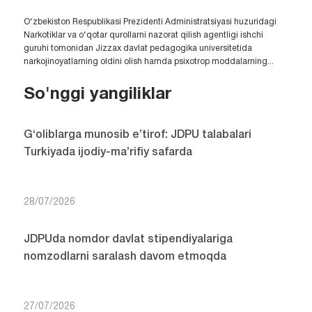
O‘zbekiston Respublikasi Prezidenti Administratsiyasi huzuridagi
Narkotiklar va o‘qotar qurollarni nazorat qilish agentligi ishchi
guruhi tomonidan Jizzax davlat pedagogika universitetida
narkojinoyatlarning oldini olish hamda psixotrop moddalarning...
So'nggi yangiliklar
G‘oliblarga munosib e’tirof: JDPU talabalari
Turkiyada ijodiy-ma’rifiy safarda
28/07/2026
JDPUda nomdor davlat stipendiyalariga
nomzodlarni saralash davom etmoqda
27/07/2026