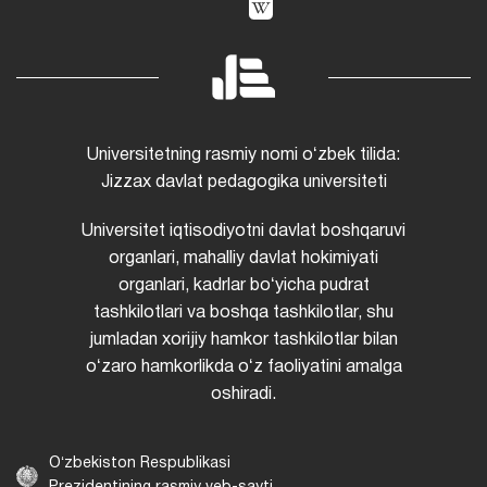
Universitetning rasmiy nomi oʻzbek tilida:
Jizzax davlat pedagogika universiteti
Universitet iqtisodiyotni davlat boshqaruvi
organlari, mahalliy davlat hokimiyati
organlari, kadrlar boʻyicha pudrat
tashkilotlari va boshqa tashkilotlar, shu
jumladan xorijiy hamkor tashkilotlar bilan
oʻzaro hamkorlikda oʻz faoliyatini amalga
oshiradi.
Oʻzbekiston Respublikasi