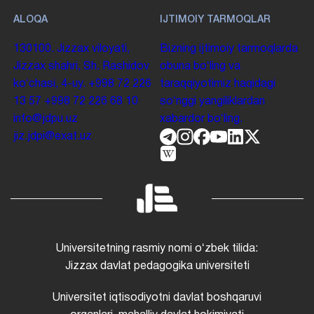
ALOQA
IJTIMOIY TARMOQLAR
130100. Jizzax viloyati,
Bizning ijtimoiy tarmoqlarda
Jizzax shahri, Sh. Rashidov
obuna boʻling va
koʻchasi, 4-uy.
+998 72 226
taraqqiyotimiz haqidagi
13 57
+998 72 226 68 10
soʻnggi yangiliklardan
info@jdpu.uz
xabardor boʻling.
jiz.jdpi@exat.uz
Universitetning rasmiy nomi oʻzbek tilida:
Jizzax davlat pedagogika universiteti
Universitet iqtisodiyotni davlat boshqaruvi