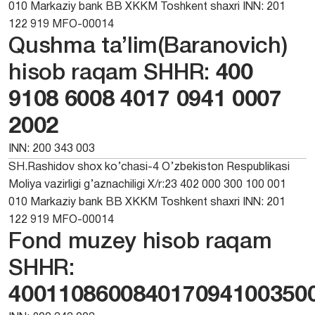
010 Markaziy bank BB XKKM Toshkent shaxri INN: 201
122 919 MFO-00014
Qushma ta’lim(Baranovich)
hisob raqam SHHR:
400
9108 6008 4017 0941 0007
2002
INN: 200 343 003
SH.Rashidov shox ko’chasi-4 O’zbekiston Respublikasi
Moliya vazirligi g’aznachiligi X/r:23 402 000 300 100 001
010 Markaziy bank BB XKKM Toshkent shaxri INN: 201
122 919 MFO-00014
Fond muzey hisob raqam
SHHR:
400110860084017094100350