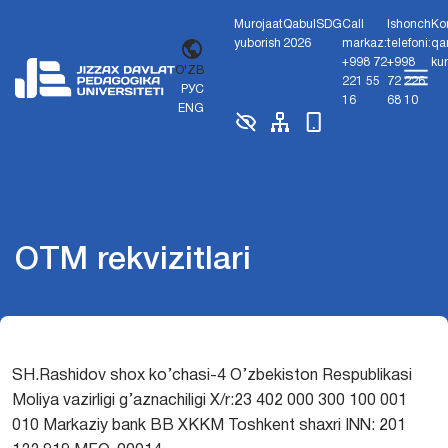
Murojaat
Qabul
SDG
Call
Ishonch
Ko
yuborish
2026
markaz:
telefoni:
qa
+998 72
+998
ku
O'ZB
221 55
72 226
РУС
16
68 10
ENG
OTM rekvizitlari
SH.Rashidov shox ko’chasi-4 O’zbekiston Respublikasi
Moliya vazirligi g’aznachiligi X/r:23 402 000 300 100 001
010 Markaziy bank BB XKKM Toshkent shaxri INN: 201