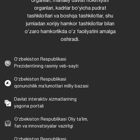
organlari, mahalliy davlat hokimiyati
organlari, kadrlar boʻyicha pudrat
tashkilotlari va boshqa tashkilotlar, shu
jumladan xorijiy hamkor tashkilotlar bilan
oʻzaro hamkorlikda oʻz faoliyatini amalga
oshiradi.
Oʻzbekiston Respublikasi
Prezidentining rasmiy veb-sayti
Oʻzbekiston Respublikasi
qonunchilik maʼlumotlari milliy bazasi
Davlat interaktiv xizmatlarining
yagona portali
Oʻzbekiston Respublikasi Oliy taʼlim,
fan va innovatsiyalar vazirligi
Oʻzbekiston Respublikasi