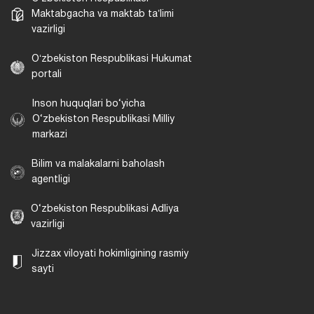
Maktabgacha va maktab taʼlimi
vazirligi
Oʻzbekiston Respublikasi Hukumat
portali
Inson huquqlari bo‘yicha
O‘zbekiston Respublikasi Milliy
markazi
Bilim va malakalarni baholash
agentligi
O‘zbekiston Respublikasi Adliya
vazirligi
Jizzax viloyati hokimligining rasmiy
sayti