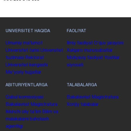
UNIVERSITET HAQIDA
FAOLIYAT
Umumiy maʼlumot
Ilmiy faoliyat
Oʻquv jarayoni
Universitet tarixi
Universitet
Xalqaro munosabatlar
tuzilmasi
Rektorat
Moliyaviy faoliyat
Yoshlar
Universitet kengashi
siyosati
Me'yoriy hujjatlar
ABITURIYENTLARGA
TALABALARGA
Qabul komissiyasi
Bakalavriat
Magistratura
Bakalavriat
Magistratura
Xorijiy talabalar
Ikkinchi oliy taʼlim
Bilim va
malakalarni baholash
agentligi