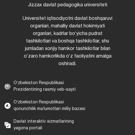
Jizzax davlat pedagogika universiteti
Universitet iqtisodiyotni davlat boshqaruvi
organlari, mahalliy davlat hokimiyati
organlari, kadrlar boʻyicha pudrat
tashkilotlari va boshqa tashkilotlar, shu
jumladan xorijiy hamkor tashkilotlar bilan
oʻzaro hamkorlikda oʻz faoliyatini amalga
oshiradi.
Oʻzbekiston Respublikasi
Prezidentining rasmiy veb-sayti
Oʻzbekiston Respublikasi
qonunchilik maʼlumotlari milliy bazasi
Davlat interaktiv xizmatlarining
yagona portali