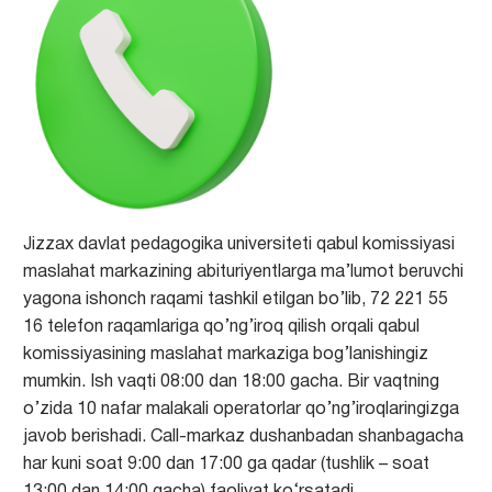
Jizzax davlat pedagogika universiteti qabul komissiyasi
maslahat markazining abituriyentlarga ma’lumot beruvchi
yagona ishonch raqami tashkil etilgan bo’lib, 72 221 55
16 telefon raqamlariga qo’ng’iroq qilish orqali qabul
komissiyasining maslahat markaziga bog’lanishingiz
mumkin. Ish vaqti 08:00 dan 18:00 gacha. Bir vaqtning
o’zida 10 nafar malakali operatorlar qo’ng’iroqlaringizga
javob berishadi. Call-markaz dushanbadan shanbagacha
har kuni soat 9:00 dan 17:00 ga qadar (tushlik – soat