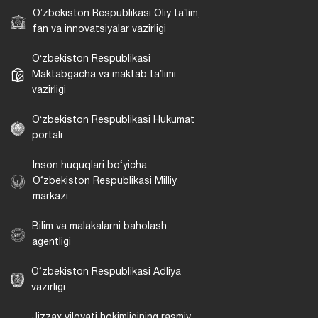
Oʻzbekiston Respublikasi Oliy taʼlim,
fan va innovatsiyalar vazirligi
Oʻzbekiston Respublikasi
Maktabgacha va maktab taʼlimi
vazirligi
Oʻzbekiston Respublikasi Hukumat
portali
Inson huquqlari bo‘yicha
O‘zbekiston Respublikasi Milliy
markazi
Bilim va malakalarni baholash
agentligi
O‘zbekiston Respublikasi Adliya
vazirligi
Jizzax viloyati hokimligining rasmiy