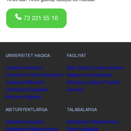
13:00 dan 14:00 gacha) faoliyat ko‘rsatadi.
72 221 55 16
UNIVERSITET HAQIDA
FAOLIYAT
Umumiy maʼlumot
Ilmiy faoliyat
Oʻquv jarayoni
Universitet tarixi
Universitet
Xalqaro munosabatlar
tuzilmasi
Rektorat
Moliyaviy faoliyat
Yoshlar
Universitet kengashi
siyosati
Me'yoriy hujjatlar
ABITURIYENTLARGA
TALABALARGA
Qabul komissiyasi
Bakalavriat
Magistratura
Bakalavriat
Magistratura
Xorijiy talabalar