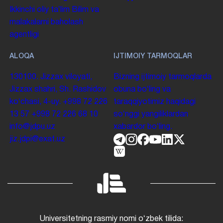
Ikkinchi oliy taʼlim
Bilim va
malakalarni baholash
agentligi
ALOQA
IJTIMOIY TARMOQLAR
130100. Jizzax viloyati,
Bizning ijtimoiy tarmoqlarda
Jizzax shahri, Sh. Rashidov
obuna boʻling va
koʻchasi, 4-uy.
+998 72 226
taraqqiyotimiz haqidagi
13 57
+998 72 226 68 10
soʻnggi yangiliklardan
info@jdpu.uz
xabardor boʻling.
jiz.jdpi@exat.uz
Universitetning rasmiy nomi oʻzbek tilida: