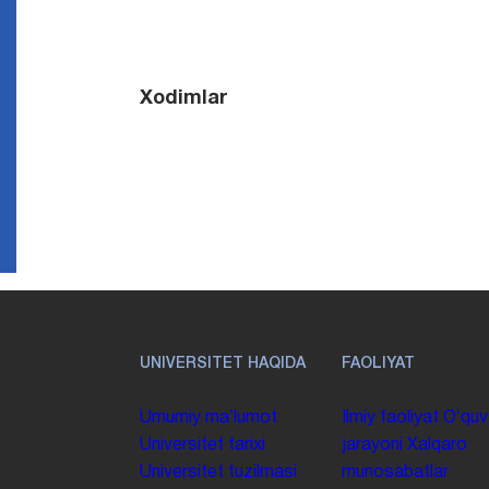
Xodimlar
UNIVERSITET HAQIDA
FAOLIYAT
Umumiy maʼlumot
Ilmiy faoliyat
Oʻquv
Universitet tarixi
jarayoni
Xalqaro
Universitet tuzilmasi
munosabatlar