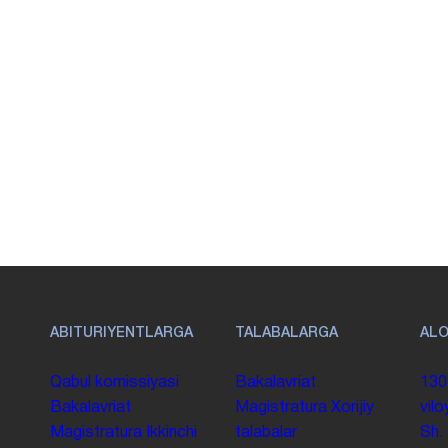
ABITURIYENTLARGA
TALABALARGA
AL
Qabul komissiyasi
Bakalavriat
130
Bakalavriat
Magistratura
Xorijiy
vilo
Magistratura
Ikkinchi
talabalar
Sh.