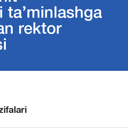
ni ta’minlashga
an rektor
i
ifalari