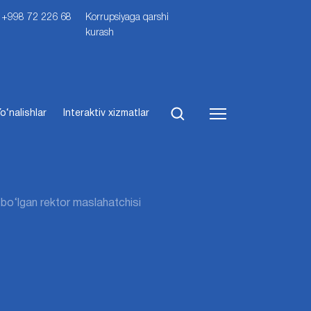
i: +998 72 226 68
Korrupsiyaga qarshi
kurash
o‘nalishlar
Interaktiv xizmatlar
l bo‘lgan rektor maslahatchisi