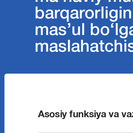
barqarorligi
mas’ul bo‘lg
maslahatchis
Asosiy funksiya va vaz