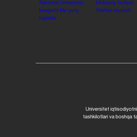
Rektorat
Universitet
Moliyaviy faoliyat
kengashi
Me'yoriy
Yoshlar siyosati
hujjatlar
Universitet iqtisodiyotn
tashkilotlari va boshqa ta