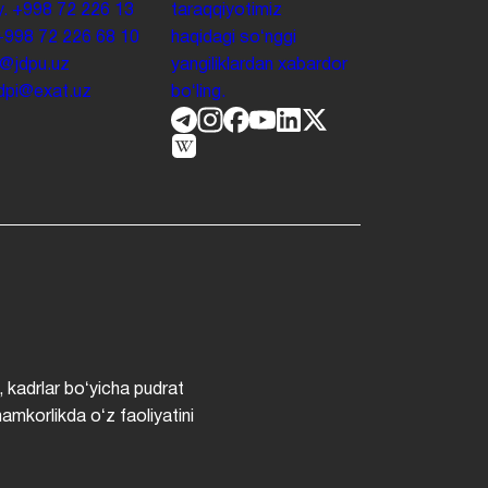
y.
+998 72 226 13
taraqqiyotimiz
+998 72 226 68 10
haqidagi soʻnggi
o@jdpu.uz
yangiliklardan xabardor
.jdpi@exat.uz
boʻling.
, kadrlar boʻyicha pudrat
hamkorlikda oʻz faoliyatini