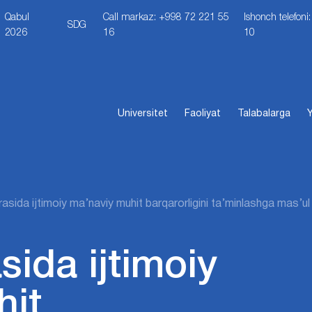
Qabul
Call markaz: +998 72 221 55
Ishonch telefon
SDG
2026
16
10
Universitet
Faoliyat
Talabalarga
Y
rasida ijtimoiy ma’naviy muhit barqarorligini ta’minlashga mas’u
sida ijtimoiy
hit