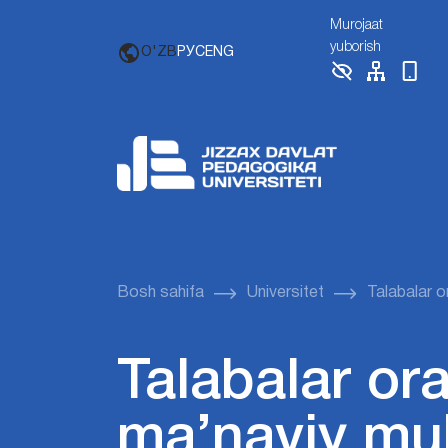
Murojaat
yuborish
O'ZB
РУС
ENG
Bosh sahifa
Universitet
Talabalar o
Talabalar ora
ma’naviy mu