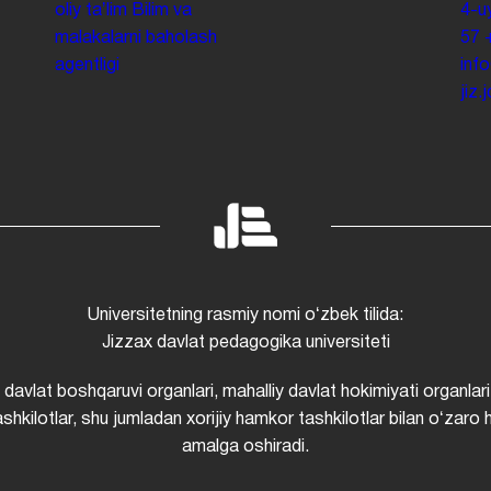
oliy taʼlim
Bilim va
4-u
malakalarni baholash
57
agentligi
inf
jiz
Universitetning rasmiy nomi oʻzbek tilida:
Jizzax davlat pedagogika universiteti
i davlat boshqaruvi organlari, mahalliy davlat hokimiyati organlari
shkilotlar, shu jumladan xorijiy hamkor tashkilotlar bilan oʻzaro 
amalga oshiradi.