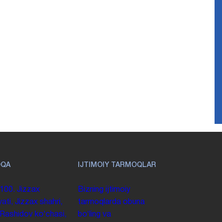
OQA
IJTIMOIY TARMOQLAR
100. Jizzax
Bizning ijtimoiy
yati, Jizzax shahri,
tarmoqlarda obuna
 Rashidov koʻchasi,
boʻling va