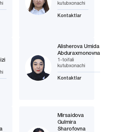
hi
kutubxonachi
Kontaktlar
Alisherova Umida
Abduraxmonovna
izi
1-toifali
kutubxonachi
hi
Kontaktlar
Mirsaidova
Gulmira
a
Sharofovna