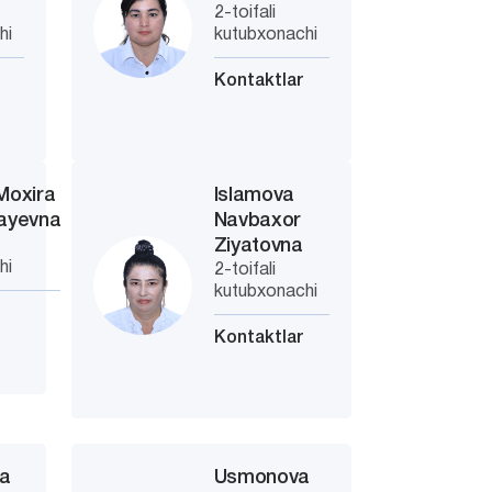
2-toifali
hi
kutubxonachi
Kontaktlar
Moxira
Islamova
layevna
Navbaxor
Ziyatovna
hi
2-toifali
kutubxonachi
Kontaktlar
va
Usmonova