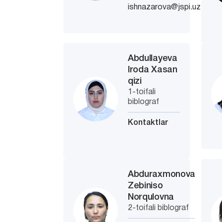
ishnazarova@jspi.uz
Abdullayeva
Iroda Xasan
qizi
1-toifali
biblograf
Kontaktlar
Abduraxmonova
Zebiniso
Norqulovna
2-toifali biblograf