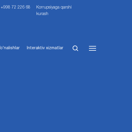
i: +998 72 226 68
Korrupsiyaga qarshi
kurash
o‘nalishlar
Interaktiv xizmatlar