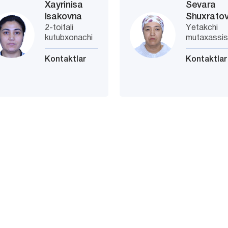
Xayrinisa
Sevara
Isakovna
Shuxrato
2-toifali
Yetakchi
kutubxonachi
mutaxassi
Kontaktlar
Kontaktlar