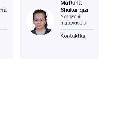
Maftuna
vna
Shukur qizi
Yetakchi
s
mutaxassis
Kontaktlar