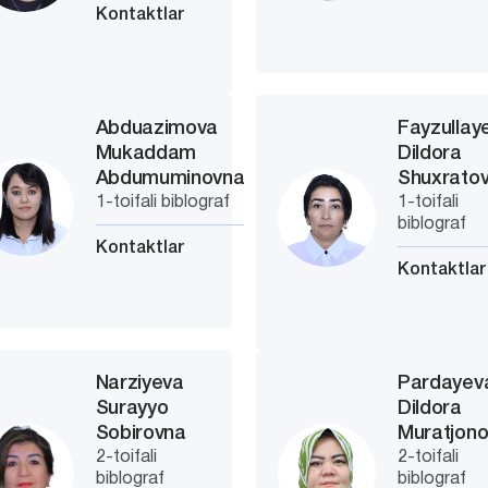
Kontaktlar
Abduazimova
Fayzullay
Mukaddam
Dildora
Abdumuminovna
Shuxrato
1-toifali biblograf
1-toifali
biblograf
Kontaktlar
Kontaktlar
Narziyeva
Pardayev
Surayyo
Dildora
Sobirovna
Muratjon
2-toifali
2-toifali
biblograf
biblograf