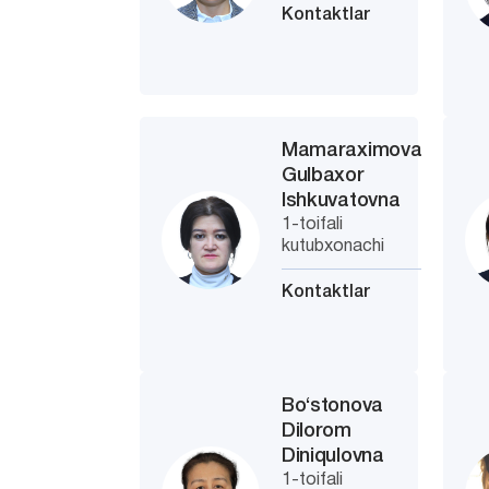
Kontaktlar
Mamaraximova
Gulbaxor
Ishkuvatovna
1-toifali
kutubxonachi
Kontaktlar
Bo‘stonova
Dilorom
Diniqulovna
1-toifali