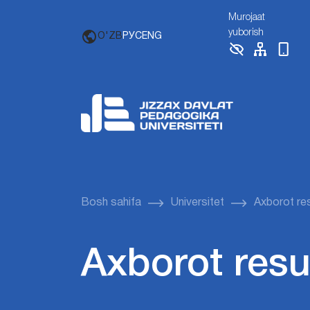
Murojaat
yuborish
O'ZB
РУС
ENG
Bosh sahifa
Universitet
Axborot re
Axborot resu