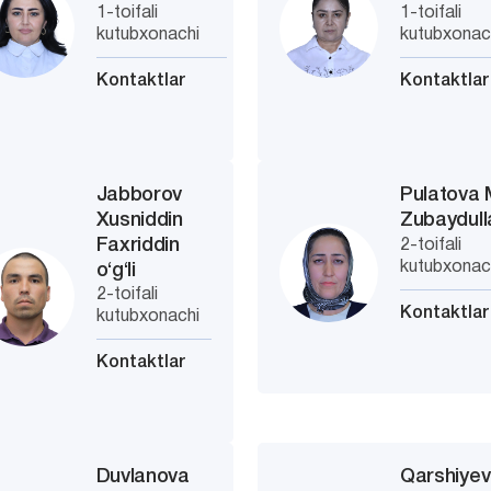
1-toifali
1-toifali
kutubxonachi
kutubxonac
Kontaktlar
Kontaktlar
Jabborov
Pulatova 
Xusniddin
Zubaydul
Faxriddin
2-toifali
kutubxonac
o‘g‘li
2-toifali
Kontaktlar
kutubxonachi
Kontaktlar
Duvlanova
Qarshiye