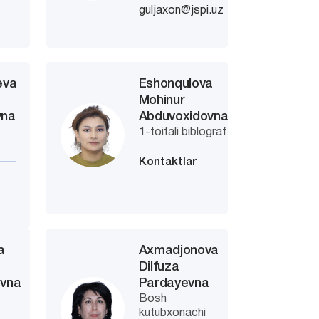
guljaxon@jspi.uz
eva
Eshonqulova
Mohinur
vna
Abduvoxidovna
1-toifali biblograf
Kontaktlar
a
Axmadjonova
Dilfuza
ovna
Pardayevna
Bosh
kutubxonachi