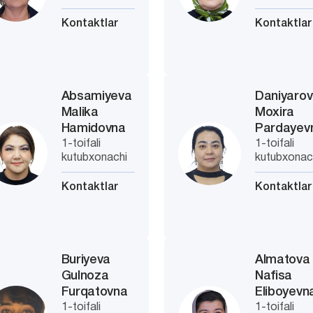
Kontaktlar
Kontaktlar
Absamiyeva
Daniyaro
Malika
Moxira
Hamidovna
Pardayev
1-toifali
1-toifali
kutubxonachi
kutubxonac
Kontaktlar
Kontaktlar
Buriyeva
Almatova
Gulnoza
Nafisa
Furqatovna
Eliboyevn
1-toifali
1-toifali