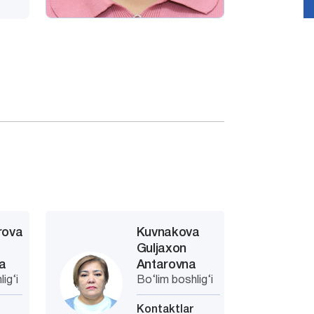
rova
Kuvnakova
Guljaxon
a
Antarovna
ig‘i
Bo‘lim boshlig‘i
Kontaktlar