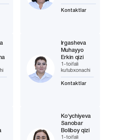
Kontaktlar
va
Irgasheva
Muhayyo
na
Erkin qizi
1-toifali
hi
kutubxonachi
Kontaktlar
Ko‘ychiyeva
Sanobar
a
Boliboy qizi
1-toifali