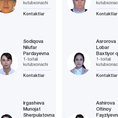
kutubxonachi
kutubxonac
Kontaktlar
Kontaktlar
Sodiqova
Asrorova
Nilufar
Lobar
Pardayevna
Baxtiyor q
1-toifali
1-toifali
kutubxonachi
kutubxonac
Kontaktlar
Kontaktlar
Irgasheva
Ashirova
Munojat
Oltinoy
Sherpulatovna
Fayziyevn