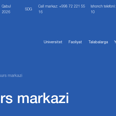
Qabul
Call markaz: +998 72 221 55
Ishonch telefon
SDG
2026
16
10
Universitet
Faoliyat
Talabalarga
Y
surs markazi
rs markazi