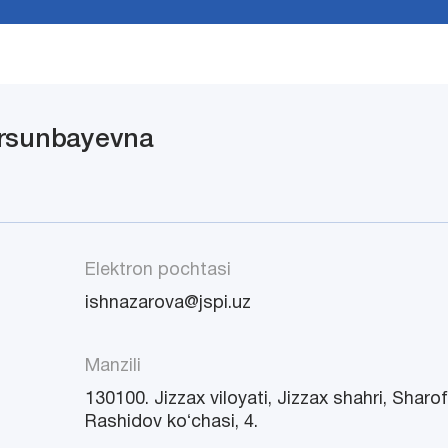
ursunbayevna
Elektron pochtasi
ishnazarova@jspi.uz
Manzili
130100. Jizzax viloyati, Jizzax shahri, Sharo
Rashidov koʻchasi, 4.