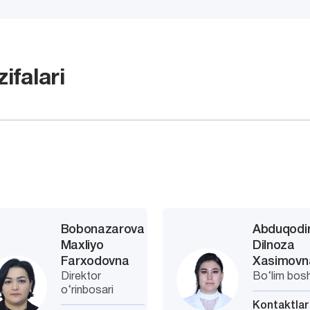
ifalari
Bobonazarova
Abduqodi
Maxliyo
Dilnoza
Farxodovna
Xasimovn
Direktor
Bo‘lim boshl
o‘rinbosari
Kontaktlar