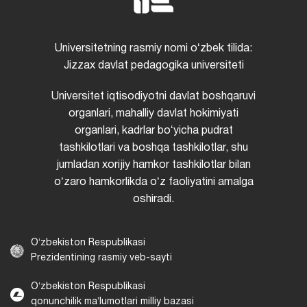
Universitetning rasmiy nomi oʻzbek tilida:
Jizzax davlat pedagogika universiteti
Universitet iqtisodiyotni davlat boshqaruvi
organlari, mahalliy davlat hokimiyati
organlari, kadrlar boʻyicha pudrat
tashkilotlari va boshqa tashkilotlar, shu
jumladan xorijiy hamkor tashkilotlar bilan
oʻzaro hamkorlikda oʻz faoliyatini amalga
oshiradi.
Oʻzbekiston Respublikasi
Prezidentining rasmiy veb-sayti
Oʻzbekiston Respublikasi
qonunchilik maʼlumotlari milliy bazasi