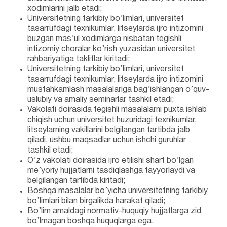
xodimlarini jalb etadi;
Universitetning tarkibiy bo’limlari, universitet
tasarrufdagi texnikumlar, litseylarda ijro intizomini
buzgan mas’ul xodimlarga nisbatan tegishli
intizomiy choralar ko’rish yuzasidan universitet
rahbariyatiga takliflar kiritadi;
Universitetning tarkibiy bo’limlari, universitet
tasarrufdagi texnikumlar, litseylarda ijro intizomini
mustahkamlash masalalariga bag’ishlangan o’quv-
uslubiy va amaliy seminarlar tashkil etadi;
Vakolati doirasida tegishli masalalarni puxta ishlab
chiqish uchun universitet huzuridagi texnikumlar,
litseylarning vakillarini belgilangan tartibda jalb
qiladi, ushbu maqsadlar uchun ishchi guruhlar
tashkil etadi;
O’z vakolati doirasida ijro etilishi shart bo’lgan
me’yoriy hujjatlarni tasdiqlashga tayyorlaydi va
belgilangan tartibda kiritadi;
Boshqa masalalar bo’yicha universitetning tarkibiy
bo’limlari bilan birgalikda harakat qiladi;
Bo’lim amaldagi normativ-huquqiy hujjatlarga zid
bo’lmagan boshqa huquqlarga ega.