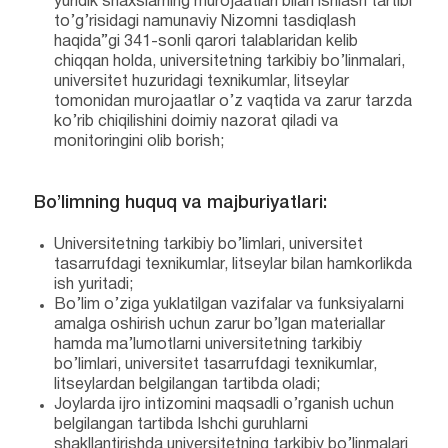
yuridik shaxslarning murojaatlari bilan ishlash tartibi
to’g’risidagi namunaviy Nizomni tasdiqlash
haqida”gi 341-sonli qarori talablaridan kelib
chiqqan holda, universitetning tarkibiy bo’linmalari,
universitet huzuridagi texnikumlar, litseylar
tomonidan murojaatlar o’z vaqtida va zarur tarzda
ko’rib chiqilishini doimiy nazorat qiladi va
monitoringini olib borish;
Bo’limning huquq va majburiyatlari:
Universitetning tarkibiy bo’limlari, universitet
tasarrufdagi texnikumlar, litseylar bilan hamkorlikda
ish yuritadi;
Bo’lim o’ziga yuklatilgan vazifalar va funksiyalarni
amalga oshirish uchun zarur bo’lgan materiallar
hamda ma’lumotlarni universitetning tarkibiy
bo’limlari, universitet tasarrufdagi texnikumlar,
litseylardan belgilangan tartibda oladi;
Joylarda ijro intizomini maqsadli o’rganish uchun
belgilangan tartibda Ishchi guruhlarni
shakllantirishda universitetning tarkibiy bo’linmalari