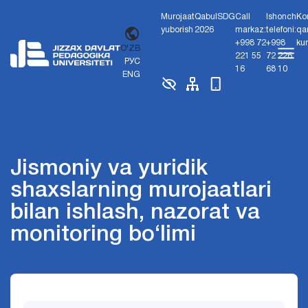
Murojaat
Qabul
SDG
Call
Ishonch
Ko
yuborish
2026
markaz:
telefoni:
qa
+998 72
+998
ku
O'ZB
221 55
72 226
РУС
16
68 10
ENG
Jismoniy va yuridik
shaxslarning murojaatlari
bilan ishlash, nazorat va
monitoring bo‘limi