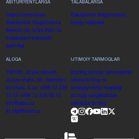
ABITURIYENTLARGA
TALABALARGA
Qabul komissiyasi
Bakalavriat
Magistratura
Bakalavriat
Magistratura
Xorijiy talabalar
Ikkinchi oliy taʼlim
Bilim va
malakalarni baholash
agentligi
ALOQA
IJTIMOIY TARMOQLAR
130100. Jizzax viloyati,
Bizning ijtimoiy tarmoqlarda
Jizzax shahri, Sh. Rashidov
obuna boʻling va
koʻchasi, 4-uy.
+998 72 226
taraqqiyotimiz haqidagi
13 57
+998 72 226 68 10
soʻnggi yangiliklardan
info@jdpu.uz
xabardor boʻling.
jiz.jdpi@exat.uz