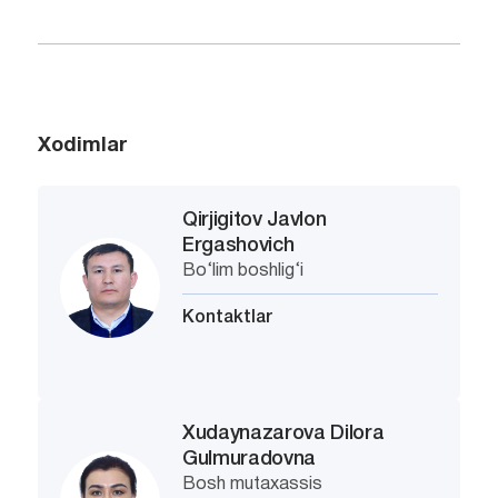
Xodimlar
Qirjigitov Javlon
Ergashovich
Bo‘lim boshlig‘i
Kontaktlar
Xudaynazarova Dilora
Gulmuradovna
Bosh mutaxassis