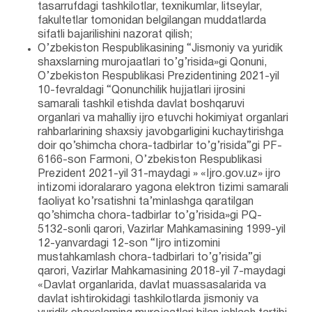
tasarrufdagi tashkilotlar, texnikumlar, litseylar,
fakultetlar tomonidan belgilangan muddatlarda
sifatli bajarilishini nazorat qilish;
O’zbekiston Respublikasining “Jismoniy va yuridik
shaxslarning murojaatlari to’g’risida»gi Qonuni,
O’zbekiston Respublikasi Prezidentining 2021-yil
10-fevraldagi “Qonunchilik hujjatlari ijrosini
samarali tashkil etishda davlat boshqaruvi
organlari va mahalliy ijro etuvchi hokimiyat organlari
rahbarlarining shaxsiy javobgarligini kuchaytirishga
doir qo’shimcha chora-tadbirlar to’g’risida”gi PF-
6166-son Farmoni, O’zbekiston Respublikasi
Prezident 2021-yil 31-maydagi » «Ijro.gov.uz» ijro
intizomi idoralararo yagona elektron tizimi samarali
faoliyat ko’rsatishni ta’minlashga qaratilgan
qo’shimcha chora-tadbirlar to’g’risida»gi PQ-
5132-sonli qarori, Vazirlar Mahkamasining 1999-yil
12-yanvardagi 12-son “Ijro intizomini
mustahkamlash chora-tadbirlari to’g’risida”gi
qarori, Vazirlar Mahkamasining 2018-yil 7-maydagi
«Davlat organlarida, davlat muassasalarida va
davlat ishtirokidagi tashkilotlarda jismoniy va