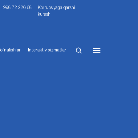
i: +998 72 226 68
Korrupsiyaga qarshi
kurash
o‘nalishlar
Interaktiv xizmatlar