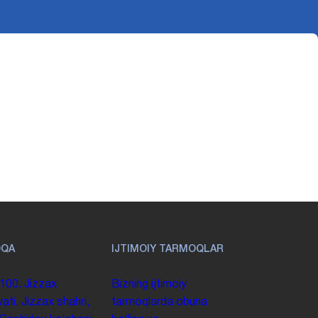
OQA
IJTIMOIY TARMOQLAR
100. Jizzax
Bizning ijtimoiy
yati, Jizzax shahri,
tarmoqlarda obuna