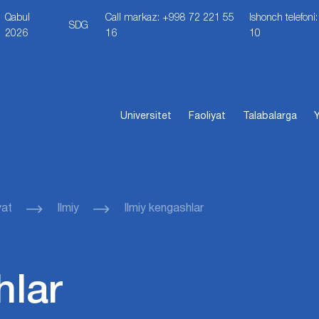
Qabul
Call markaz: +998 72 221 55
Ishonch telefon
SDG
2026
16
10
Universitet
Faoliyat
Talabalarga
Y
yat
Ilmiy
Ilmiy kengashlar
hlar