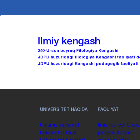
Ilmiy kengash
240-U-son buyruq Filologiya Kengashi
JDPU huzuridagi filologiya Kengashi faoliyati 
JDPU huzuridagi Kengashi pedagogik faoliyati
UNIVERSITET HAQIDA
FAOLIYAT
Umumiy maʼlumot
Ilmiy faoliyat
Oʻquv
Universitet tarixi
jarayoni
Xalqaro