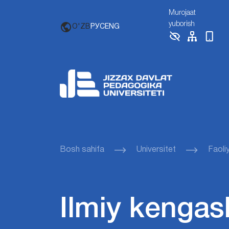
Murojaat
yuborish
O'ZB
РУС
ENG
Bosh sahifa
Universitet
Faoli
Ilmiy kengas