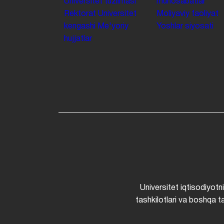
Universitet tuzilmasi
munosabatlar
Rektorat
Universitet
Moliyaviy faoliyat
kengashi
Me'yoriy
Yoshlar siyosati
hujjatlar
Universitet iqtisodiyotn
tashkilotlari va boshqa ta