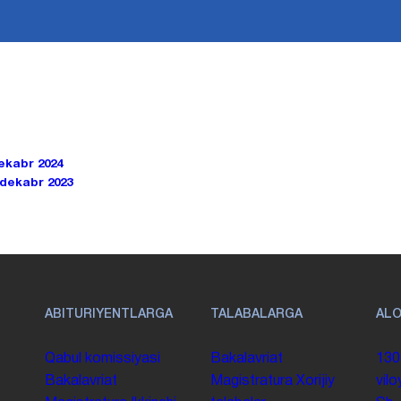
dekabr 2024
 dekabr 2023
ABITURIYENTLARGA
TALABALARGA
AL
Qabul komissiyasi
Bakalavriat
130
Bakalavriat
Magistratura
Xorijiy
vilo