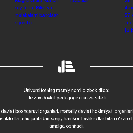
Magistratura
Ikkinchi
talabalar
Sh.
oliy taʼlim
Bilim va
4-u
malakalarni baholash
57
agentligi
inf
jiz
Universitetning rasmiy nomi oʻzbek tilida:
Jizzax davlat pedagogika universiteti
i davlat boshqaruvi organlari, mahalliy davlat hokimiyati organlari
shkilotlar, shu jumladan xorijiy hamkor tashkilotlar bilan oʻzaro 
amalga oshiradi.