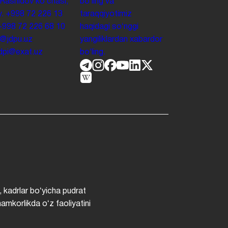
 Rashidov koʻchasi,
boʻling va
y.
+998 72 226 13
taraqqiyotimiz
+998 72 226 68 10
haqidagi soʻnggi
o@jdpu.uz
yangiliklardan xabardor
.jdpi@exat.uz
boʻling.
, kadrlar boʻyicha pudrat
hamkorlikda oʻz faoliyatini