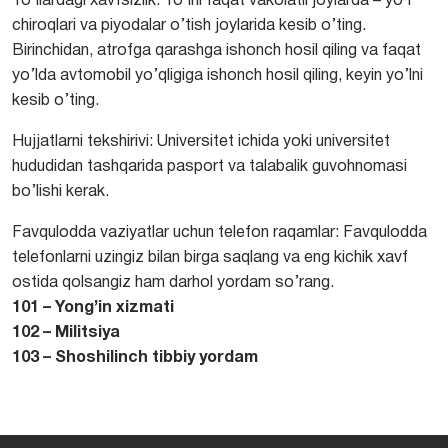
Yo’llardagi xavfsizlik:
Yo’lni faqat vakolatli joylarda – yo’l
chiroqlari va piyodalar o’tish joylarida kesib o’ting.
Birinchidan, atrofga qarashga ishonch hosil qiling va faqat
yo’lda avtomobil yo’qligiga ishonch hosil qiling, keyin yo’lni
kesib o’ting.
Hujjatlarni tekshirivi:
Universitet ichida yoki universitet
hududidan tashqarida pasport va talabalik guvohnomasi
bo’lishi kerak.
Favqulodda vaziyatlar uchun telefon raqamlar:
Favqulodda
telefonlarni uzingiz bilan birga saqlang va eng kichik xavf
ostida qolsangiz ham darhol yordam so’rang.
101 – Yong’in xizmati
102 – Militsiya
103 – Shoshilinch tibbiy yordam