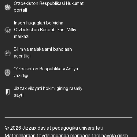
Oʻzbekiston Respublikasi Hukumat
portali
Inson huquqlari bo‘yicha
O‘zbekiston Respublikasi Milliy
markazi
Bilim va malakalarni baholash
agentligi
O‘zbekiston Respublikasi Adliya
vazirligi
Jizzax viloyati hokimligining rasmiy
sayti
© 2026 Jizzax davlat pedagogika universiteti
Materiallardan foydalanganda manbaga faol havola qilish