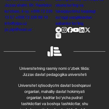
Jizzax shahri, Sh. Rashidov
obuna boʻling va
koʻchasi, 4-uy.
+998 72 226
taraqqiyotimiz haqidagi
13 57
+998 72 226 68 10
soʻnggi yangiliklardan
info@jdpu.uz
xabardor boʻling.
jiz.jdpi@exat.uz
Universitetning rasmiy nomi oʻzbek tilida:
Jizzax davlat pedagogika universiteti
Universitet iqtisodiyotni davlat boshqaruvi
organlari, mahalliy davlat hokimiyati
organlari, kadrlar boʻyicha pudrat
tashkilotlari va boshqa tashkilotlar, shu