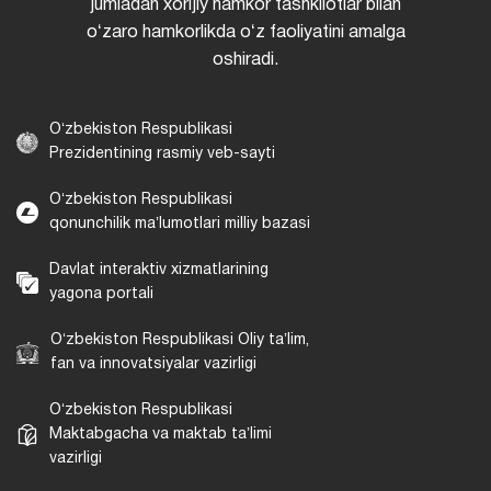
jumladan xorijiy hamkor tashkilotlar bilan
oʻzaro hamkorlikda oʻz faoliyatini amalga
oshiradi.
Oʻzbekiston Respublikasi
Prezidentining rasmiy veb-sayti
Oʻzbekiston Respublikasi
qonunchilik maʼlumotlari milliy bazasi
Davlat interaktiv xizmatlarining
yagona portali
Oʻzbekiston Respublikasi Oliy taʼlim,
fan va innovatsiyalar vazirligi
Oʻzbekiston Respublikasi
Maktabgacha va maktab taʼlimi
vazirligi