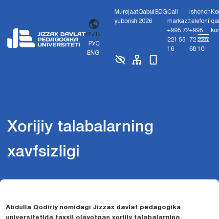
Murojaat
Qabul
SDG
Call
Ishonch
Ko
yuborish
2026
markaz:
telefoni:
qa
+998 72
+998
ku
O'ZB
221 55
72 226
РУС
16
68 10
ENG
Xorijiy talabalarning
xavfsizligi
Abdulla Qodiriy nomidagi Jizzax davlat pedagogika
universitetida taxsil olayotgan xorijiy talabalarning