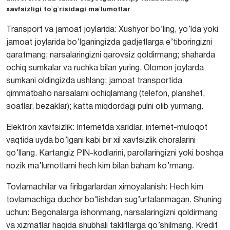
xavfsizligi to`g`risidagi ma`lumotlar
Transport va jamoat joylarida:
Xushyor bo’ling, yo’lda yoki
jamoat joylarida bo’lganingizda gadjetlarga e’tiboringizni
qaratmang; narsalaringizni qarovsiz qoldirmang; shaharda
ochiq sumkalar va ruchka bilan yuring. Olomon joylarda
sumkani oldingizda ushlang; jamoat transportida
qimmatbaho narsalarni ochiqlamang (telefon, planshet,
soatlar, bezaklar); katta miqdordagi pulni olib yurmang.
Elektron xavfsizlik:
Internetda xaridlar, internet-muloqot
vaqtida uyda bo’lgani kabi bir xil xavfsizlik choralarini
qo’llang. Kartangiz PIN-kodlarini, parollaringizni yoki boshqa
nozik ma’lumotlarni hech kim bilan baham ko’rmang.
Tovlamachilar va firibgarlardan ximoyalanish:
Hech kim
tovlamachiga duchor bo‘lishdan sug’urtalanmagan. Shuning
uchun: Begonalarga ishonmang, narsalaringizni qoldirmang
va xizmatlar haqida shubhali takliflarga qo’shilmang. Kredit