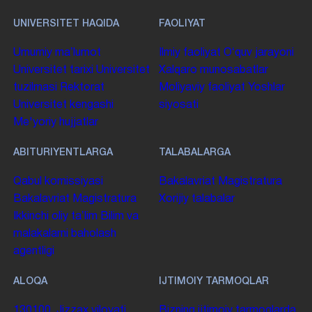
UNIVERSITET HAQIDA
FAOLIYAT
Umumiy maʼlumot
Ilmiy faoliyat
Oʻquv jarayoni
Universitet tarixi
Universitet
Xalqaro munosabatlar
tuzilmasi
Rektorat
Moliyaviy faoliyat
Yoshlar
Universitet kengashi
siyosati
Me'yoriy hujjatlar
ABITURIYENTLARGA
TALABALARGA
Qabul komissiyasi
Bakalavriat
Magistratura
Bakalavriat
Magistratura
Xorijiy talabalar
Ikkinchi oliy taʼlim
Bilim va
malakalarni baholash
agentligi
ALOQA
IJTIMOIY TARMOQLAR
130100. Jizzax viloyati,
Bizning ijtimoiy tarmoqlarda