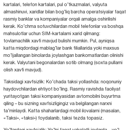
kartalari, telefon kartalari, pul o’tkazmalari, valyuta
almashinuvi, xaridlar bilan bog’liq barcha operatsiyalar faqat
rasmiy banklar va kompaniyalar orqali amalga oshirilishi
kerak. Ko’chma sotuvchilardan mobil telefonlar va boshqa
mahsulotlar uchun SIM-kartalarni xarid qilmang:
tovlamachilik xavfi mavjud bulishi mumkin. Pul, ayniqsa
katta miqdordagi mablag’lar bank filiallarida yoki maxsus
mo’ljallangan binolarda joylashgan bankomatlardan olinishi
kerak. Valyutani begonalardan sotib olmang (soxta pullarni
olish xavfi mavjud).
Taksidagi xavfsizlik:
Ko’chada taksi yollashda: noqonuniy
haydovchilardan ehtiyot bo‘ling. Rasmiy ravishda faoliyat
yuritayotgan taksi kompaniyasidan avtomobilni buyurtma
qiling – bu sizning xavfsizligingiz va belgilangan narxni
ta’minlaydi. Katta shaharlardagi mobil ilovalarni (masalan,
«Taksi», «taksi») foydalanib, taksi tezda topasiz.