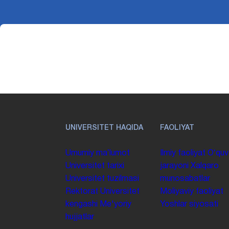
UNIVERSITET HAQIDA
FAOLIYAT
Umumiy maʼlumot
Ilmiy faoliyat
Oʻquv
Universitet tarixi
jarayoni
Xalqaro
Universitet tuzilmasi
munosabatlar
Rektorat
Universitet
Moliyaviy faoliyat
kengashi
Me'yoriy
Yoshlar siyosati
hujjatlar