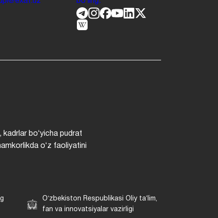
.jdpi@exat.uz
boʻling.
, kadrlar boʻyicha pudrat
hamkorlikda oʻz faoliyatini
ng
Oʻzbekiston Respublikasi Oliy taʼlim,
fan va innovatsiyalar vazirligi