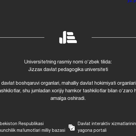
jiz
Universitetning rasmiy nomi oʻzbek tilida:
Jizzax davlat pedagogika universiteti
i davlat boshqaruvi organlari, mahalliy davlat hokimiyati organlari
shkilotlar, shu jumladan xorijiy hamkor tashkilotlar bilan oʻzaro 
amalga oshiradi.
bekiston Respublikasi
Davlat interaktiv xizmatlarini
unchilik maʼlumotlari milliy bazasi
yagona portali