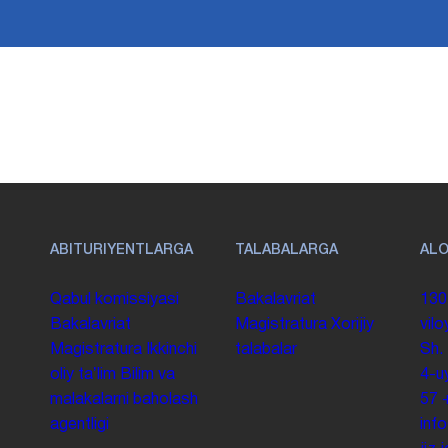
ABITURIYENTLARGA
TALABALARGA
AL
Qabul komissiyasi
Bakalavriat
130
Bakalavriat
Magistratura
Xorijiy
vilo
Magistratura
Ikkinchi
talabalar
Sh.
oliy taʼlim
Bilim va
4-u
malakalarni baholash
57
agentligi
inf