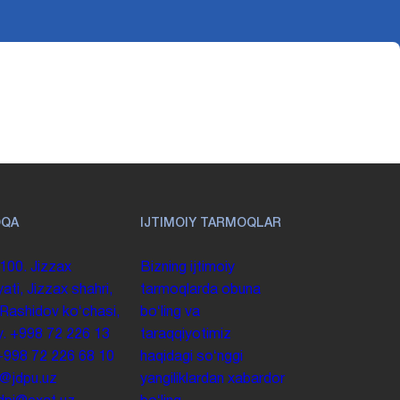
OQA
IJTIMOIY TARMOQLAR
100. Jizzax
Bizning ijtimoiy
yati, Jizzax shahri,
tarmoqlarda obuna
 Rashidov koʻchasi,
boʻling va
y.
+998 72 226 13
taraqqiyotimiz
+998 72 226 68 10
haqidagi soʻnggi
o@jdpu.uz
yangiliklardan xabardor