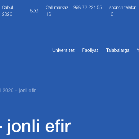
Qabul
Call markaz: +998 72 221 55
Ishonch telefon
SDG
2026
16
10
Universitet
Faoliyat
Talabalarga
Y
 2026 – jonli efir
jonli efir