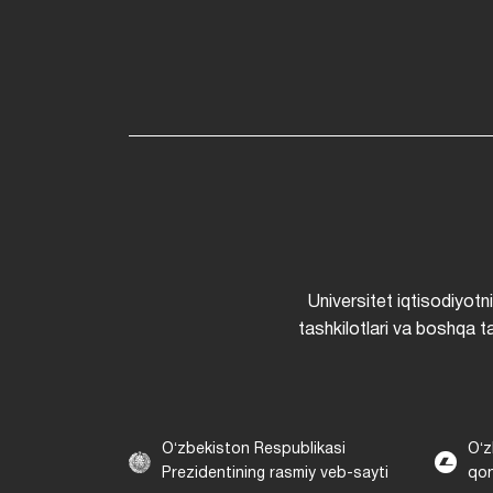
Universitet iqtisodiyotn
tashkilotlari va boshqa ta
Oʻzbekiston Respublikasi
Oʻz
Prezidentining rasmiy veb-sayti
qon