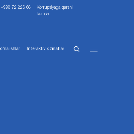
i: +998 72 226 68
Korrupsiyaga qarshi
kurash
o‘nalishlar
Interaktiv xizmatlar