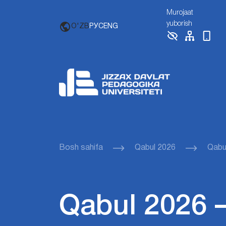
Murojaat
yuborish
O'ZB
РУС
ENG
Bosh sahifa
Qabul 2026
Qabul
Qabul 2026 – 