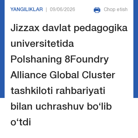
YANGILIKLAR
09/06/2026
Chop etish
|
Jizzax davlat pedagogika
universitetida
Polshaning 8Foundry
Alliance Global Cluster
tashkiloti rahbariyati
bilan uchrashuv bo‘lib
o‘tdi