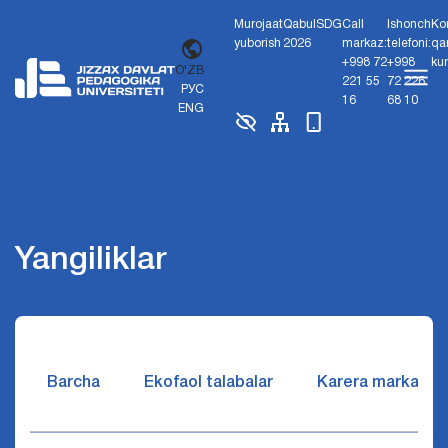
Murojaat
Qabul
SDG
Call
Ishonch
Ko
yuborish
2026
markaz:
telefoni:
qa
+998 72
+998
ku
O'ZB
221 55
72 226
РУС
16
68 10
ENG
Yangiliklar
Barcha
Ekofaol talabalar
Karera markazi