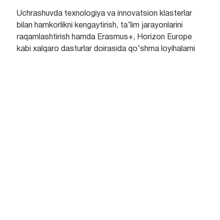
Uchrashuvda texnologiya va innovatsion klasterlar
bilan hamkorlikni kengaytirish, ta’lim jarayonlarini
raqamlashtirish hamda Erasmus+, Horizon Europe
kabi xalqaro dasturlar doirasida qo‘shma loyihalarni
amalga oshirish masalalari muhokama qilindi.