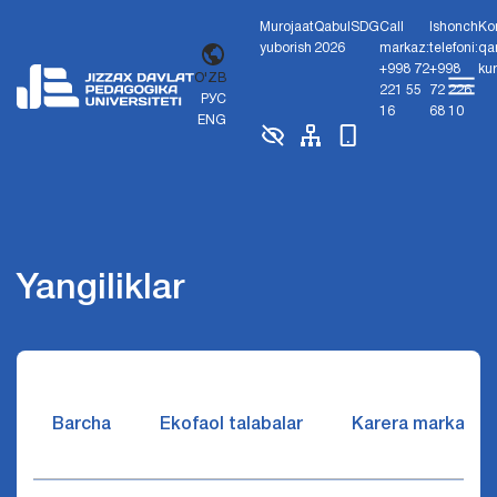
Murojaat
Qabul
SDG
Call
Ishonch
Ko
yuborish
2026
markaz:
telefoni:
qa
+998 72
+998
ku
O'ZB
221 55
72 226
РУС
16
68 10
ENG
Yangiliklar
Barcha
Ekofaol talabalar
Karera markazi