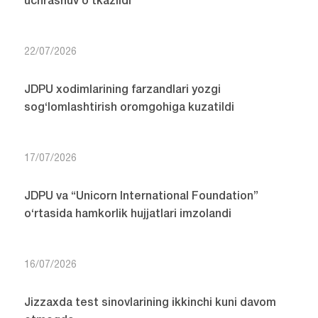
uchrashuv o‘tkazildi
22/07/2026
JDPU xodimlarining farzandlari yozgi
sog‘lomlashtirish oromgohiga kuzatildi
17/07/2026
JDPU va “Unicorn International Foundation”
o‘rtasida hamkorlik hujjatlari imzolandi
16/07/2026
Jizzaxda test sinovlarining ikkinchi kuni davom