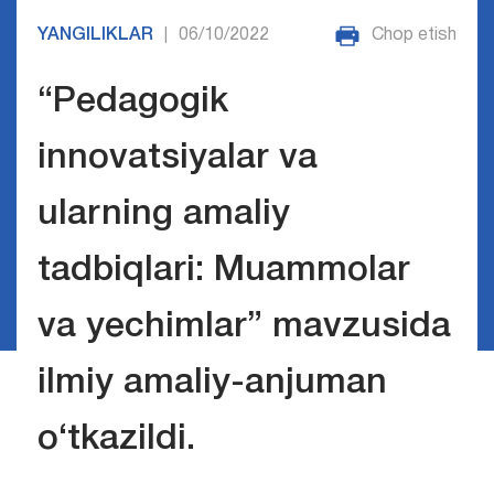
YANGILIKLAR
06/10/2022
Chop etish
|
“Pedagogik
innovatsiyalar va
ularning amaliy
tadbiqlari: Muammolar
va yechimlar” mavzusida
ilmiy amaliy-anjuman
o‘tkazildi.