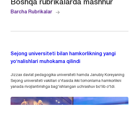
Boshqa rubrikalarda mashhur
Barcha Rubrikalar
Sejong universiteti bilan hamkorlikning yangi
yo‘nalishlari muhokama qilindi
Jizzax davlat pedagogika universiteti hamda Janubiy Koreyaning
Sejong universiteti vakillari o‘rtasida ikki tomonlama hamkorlikni
yanada rivojlantirishga bag‘ishlangan uchrashuv bo‘lib o‘tdi.