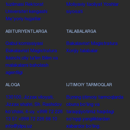
tuzilmasi
Rektorat
Moliyaviy faoliyat
Yoshlar
Universitet kengashi
siyosati
Me'yoriy hujjatlar
ABITURIYENTLARGA
TALABALARGA
Qabul komissiyasi
Bakalavriat
Magistratura
Bakalavriat
Magistratura
Xorijiy talabalar
Ikkinchi oliy taʼlim
Bilim va
malakalarni baholash
agentligi
ALOQA
IJTIMOIY TARMOQLAR
130100. Jizzax viloyati,
Bizning ijtimoiy tarmoqlarda
Jizzax shahri, Sh. Rashidov
obuna boʻling va
koʻchasi, 4-uy.
+998 72 226
taraqqiyotimiz haqidagi
13 57
+998 72 226 68 10
soʻnggi yangiliklardan
info@jdpu.uz
xabardor boʻling.