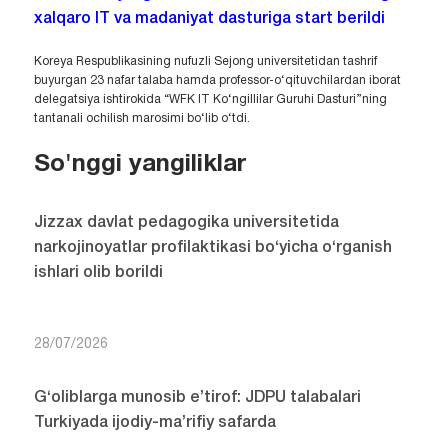
xalqaro IT va madaniyat dasturiga start berildi
Koreya Respublikasining nufuzli Sejong universitetidan tashrif
buyurgan 23 nafar talaba hamda professor-o‘qituvchilardan iborat
delegatsiya ishtirokida “WFK IT Ko‘ngillilar Guruhi Dasturi”ning
tantanali ochilish marosimi bo‘lib o‘tdi.
So'nggi yangiliklar
Jizzax davlat pedagogika universitetida
narkojinoyatlar profilaktikasi bo‘yicha o‘rganish
ishlari olib borildi
28/07/2026
G‘oliblarga munosib e’tirof: JDPU talabalari
Turkiyada ijodiy-ma’rifiy safarda