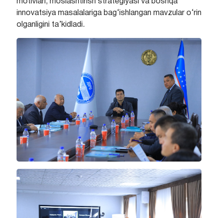
motivlari, moslashtirish strategiyasi va boshqa
innovatsiya masalalariga bag‘ishlangan mavzular o‘rin
olganligini ta’kidladi.