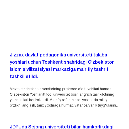
Jizzax davlat pedagogika universiteti talaba-
yoshlari uchun Toshkent shahridagi O‘zbekiston
Islom sivilizatsiyasi markaziga ma’rifiy tashrif
tashkil etildi.
Mazkur tashrifda universitetning professor-o‘qituvchilari hamda
O‘zbekiston Yoshlar ittifoqi universitet boshlang‘ich tashkilotining
yetakchilari ishtirok etdi. Ma’rifiy safar talaba-yoshlarda milliy
o‘zlikni anglash, tarixiy xotiraga hurmat, vatanparvarlik tuyg‘ularini...
JDPUda Sejong universiteti bilan hamkorlikdagi