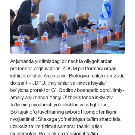
Anjumanda yurtimizdagi bir nechta oliygohlardan
professor-o‘qituvchilar ZOOM platformasi orqali
ishtirok etishdi. Anjumanni Biologiya fanlari nomzodi,
dotsent – JDPU, Ilmiy ishlar va innovatsiyalar
bo’yicha prorektor G‘. Qodirov boshqarib bordi. Ilmiy-
amaliy anjumanda Yangi Oʼzbekistonda inklyuziv
taʼlimning rivojlanish yoʼnalishlari va istiqbollari,
Bo’lajak o’qituvchilarning axborot kompotentligini
rivojlantirish, Shaxsga yo’naltirilgan ta’lim sharoitida
uzluksiz ta’lim tizimini samarali tashkil etish
muammolari, Bo’lajak professional ta’lim