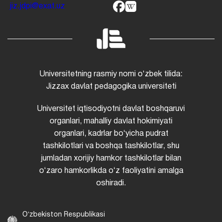
jiz.jdpi@exat.uz
Universitetning rasmiy nomi oʻzbek tilida:
Jizzax davlat pedagogika universiteti
Universitet iqtisodiyotni davlat boshqaruvi
organlari, mahalliy davlat hokimiyati
organlari, kadrlar boʻyicha pudrat
tashkilotlari va boshqa tashkilotlar, shu
jumladan xorijiy hamkor tashkilotlar bilan
oʻzaro hamkorlikda oʻz faoliyatini amalga
oshiradi.
Oʻzbekiston Respublikasi