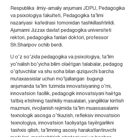
Respublika ilmiy-amaliy anjumani JDPU, Pedagogika
va psixologiya fakulteti, Pedagogika ta’limi
nazariyasi kafedrasi tomonidan tashkillashtirildi.
Ajumanni Jizzax davlat pedagogika universiteti
rektori, pedagogika fanlari doktori, professor
Sh.Sharipov ochib berdi.
U o‘z so‘zida pedagogika va psixologiya, ta’lim
yo‘nalish bo‘yicha bilim olaѐtgan talabalar, pedagog
o‘qituvchilar va shu soha bilan qiziquvchi barcha
mutaxassislar uchun mo‘ljallangan bugungi
anjumanda ta’lim tizimida innovatsiyaning o‘rni,
innovatsion faollik, pedagogik innovatsiyani haѐtga
tatbiq etishning tashkiliy masalalari, yangiliklar kiritish
mazmuni, rivojlanish rejimida ta’lim muassasalarini
texnologik asosga o‘tkazish, refleksiv innovatsion
texnologiya, innovatsion faoliyatga tayѐrgarlikni
tashxis qilish, ta’limning asosiy harakatlantiruvchi