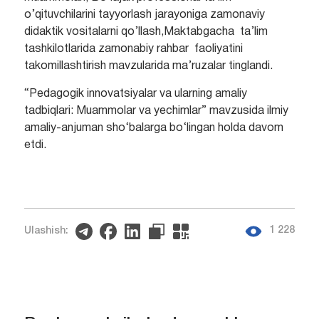
o’qituvchilarini tayyorlash jarayoniga zamonaviy
didaktik vositalarni qo’llash,Maktabgacha ta’lim
tashkilotlarida zamonabiy rahbar faoliyatini
takomillashtirish mavzularida ma’ruzalar tinglandi.
“Pedagogik innovatsiyalar va ularning amaliy
tadbiqlari: Muammolar va yechimlar” mavzusida ilmiy
amaliy-anjuman sho‘balarga bo‘lingan holda davom
etdi.
1 228
Ulashish: