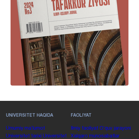
UNIVERSITET HAQIDA
FAOLIYAT
Umumiy maʼlumot
Ilmiy faoliyat
Oʻquv jarayoni
Universitet tarixi
Universitet
Xalqaro munosabatlar