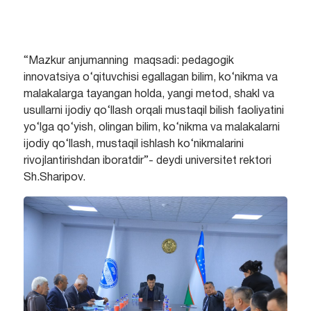
“Mazkur anjumanning maqsadi: pedagogik
innovatsiya o‘qituvchisi egallagan bilim, ko‘nikma va
malakalarga tayangan holda, yangi metod, shakl va
usullarni ijodiy qo‘llash orqali mustaqil bilish faoliyatini
yo‘lga qo‘yish, olingan bilim, ko‘nikma va malakalarni
ijodiy qo‘llash, mustaqil ishlash ko‘nikmalarini
rivojlantirishdan iboratdir”- deydi universitet rektori
Sh.Sharipov.