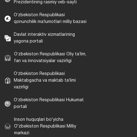
Prezidentining rasmiy veb-sayti
Oʻzbekiston Respublikasi
qonunchilik maʼlumotlari milliy bazasi
Davlat interaktiv xizmatlarining
yagona portali
Oʻzbekiston Respublikasi Oliy taʼlim,
fan va innovatsiyalar vazirligi
Oʻzbekiston Respublikasi
Maktabgacha va maktab taʼlimi
vazirligi
Oʻzbekiston Respublikasi Hukumat
portali
Inson huquqlari bo‘yicha
O‘zbekiston Respublikasi Milliy
markazi