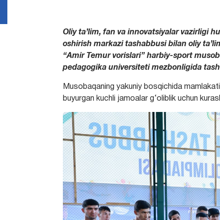
Oliy ta’lim, fan va innovatsiyalar vazirligi 
oshirish markazi tashabbusi bilan oliy ta’l
“Amir Temur vorislari” harbiy-sport musoba
pedagogika universiteti mezbonligida tashki
Musobaqaning yakuniy bosqichida mamlakatimi
buyurgan kuchli jamoalar g‘oliblik uchun kurash