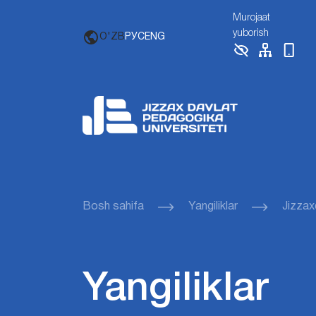
Murojaat
yuborish
O'ZB
РУС
ENG
Bosh sahifa
Yangiliklar
Jizzax
Yangiliklar