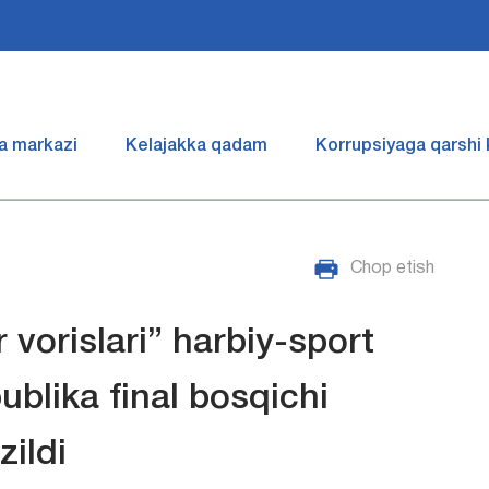
a markazi
Kelajakka qadam
Korrupsiyaga qarshi
Chop etish
vorislari” harbiy-sport
blika final bosqichi
zildi