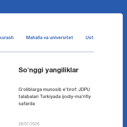
 kurash
Mahalla va universitet
Ustozlar suhbatin 
So'nggi yangiliklar
G‘oliblarga munosib e’tirof: JDPU
talabalari Turkiyada ijodiy-ma’rifiy
safarda
28/07/2026