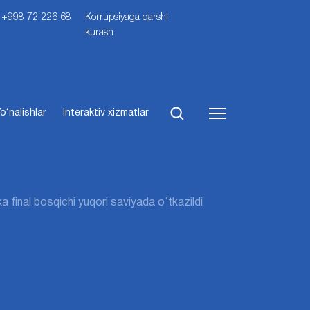
i: +998 72 226 68
Korrupsiyaga qarshi
kurash
o‘nalishlar
Interaktiv xizmatlar
 final bosqichi yuqori saviyada o‘tkazildi