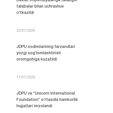
Davlat stipendiyalariga talabgor
talabalar bilan uchrashuv
o‘tkazildi
22/07/2026
JDPU xodimlarining farzandlari
yozgi sog‘lomlashtirish
oromgohiga kuzatildi
17/07/2026
JDPU va “Unicorn International
Foundation” o‘rtasida hamkorlik
hujjatlari imzolandi