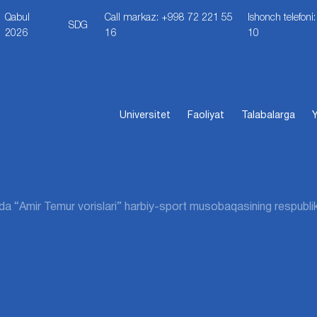
Qabul
Call markaz: +998 72 221 55
Ishonch telefon
SDG
2026
16
10
Universitet
Faoliyat
Talabalarga
Y
da “Amir Temur vorislari” harbiy-sport musobaqasining respublika