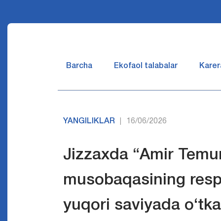
Barcha
Ekofaol talabalar
Karer
YANGILIKLAR
16/06/2026
|
Jizzaxda “Amir Temur 
musobaqasining respu
yuqori saviyada o‘tka