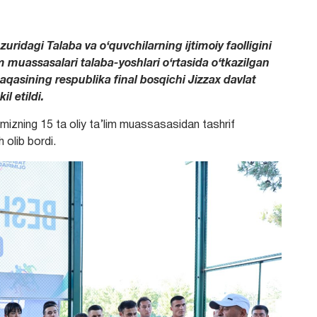
huzuridagi Talaba va o‘quvchilarning ijtimoiy faolligini
im muassasalari talaba-yoshlari o‘rtasida o‘tkazilgan
qasining respublika final bosqichi Jizzax davlat
l etildi.
zning 15 ta oliy ta’lim muassasasidan tashrif
 olib bordi.