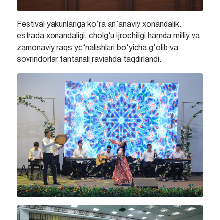
Festival yakunlariga ko‘ra an’anaviy xonandalik,
estrada xonandaligi, cholg‘u ijrochiligi hamda milliy va
zamonaviy raqs yo‘nalishlari bo‘yicha g‘olib va
sovrindorlar tantanali ravishda taqdirlandi.