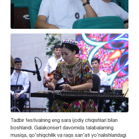
Tadbir festivalning eng sara ijodiy chiqishlari bilan
boshlandi. Galakonsert davomida talabalarning
musiqa, qo‘shiqchilik va raqs san’ati yo‘nalishlaridagi