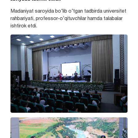
Madaniyat saroyida bo‘lib o‘tgan tadbirda universitet
rahbariyati, professor-o‘qituvchilar hamda talabalar
ishtirok etdi.