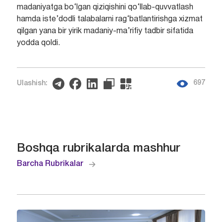
madaniyatga bo‘lgan qiziqishini qo‘llab-quvvatlash
hamda iste’dodli talabalarni rag‘batlantirishga xizmat
qilgan yana bir yirik madaniy-ma’rifiy tadbir sifatida
yodda qoldi.
697
Ulashish:
Boshqa rubrikalarda mashhur
Barcha Rubrikalar