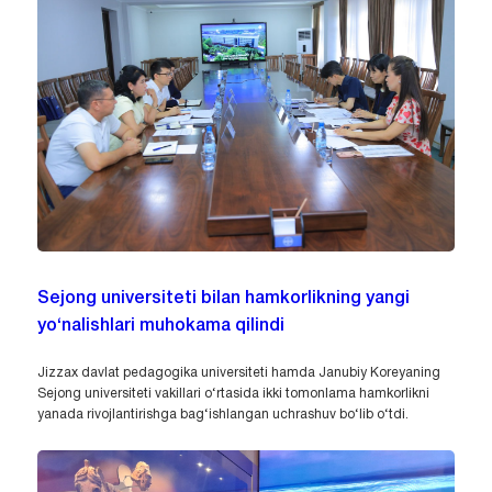
Sejong universiteti bilan hamkorlikning yangi
yo‘nalishlari muhokama qilindi
Jizzax davlat pedagogika universiteti hamda Janubiy Koreyaning
Sejong universiteti vakillari o‘rtasida ikki tomonlama hamkorlikni
yanada rivojlantirishga bag‘ishlangan uchrashuv bo‘lib o‘tdi.