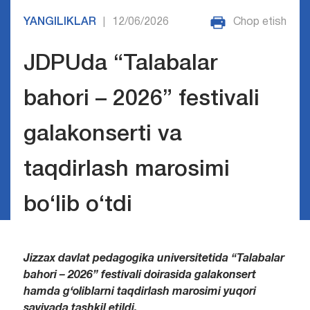
YANGILIKLAR
12/06/2026
Chop etish
|
JDPUda “Talabalar
bahori – 2026” festivali
galakonserti va
taqdirlash marosimi
bo‘lib o‘tdi
Jizzax davlat pedagogika universitetida “Talabalar
bahori – 2026” festivali doirasida galakonsert
hamda g‘oliblarni taqdirlash marosimi yuqori
saviyada tashkil etildi.