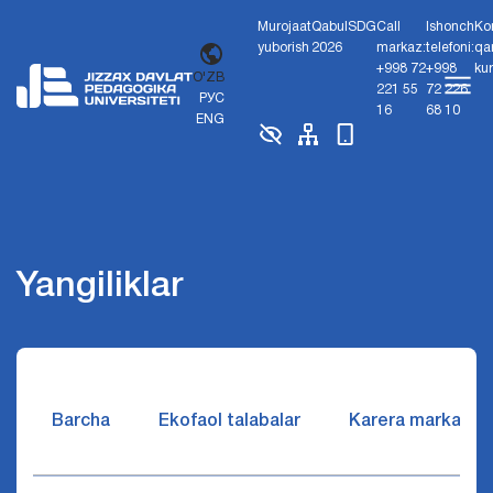
Murojaat
Qabul
SDG
Call
Ishonch
Ko
yuborish
2026
markaz:
telefoni:
qa
+998 72
+998
ku
O'ZB
221 55
72 226
РУС
16
68 10
ENG
Yangiliklar
Barcha
Ekofaol talabalar
Karera markazi