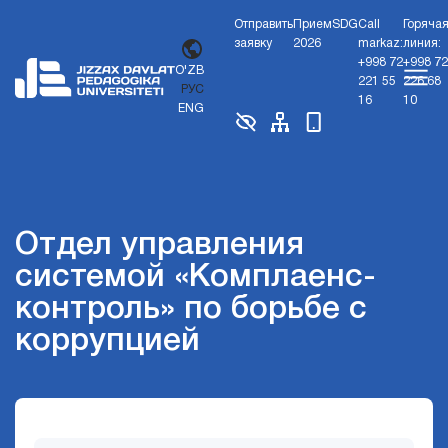
Отправить
Прием
SDG
Call
Горяча
заявку
2026
markaz:
линия:
+998 72
+998 72
O'ZB
221 55
226 68
РУС
16
10
ENG
Отдел управления
системой «Комплаенс-
контроль» по борьбе с
коррупцией