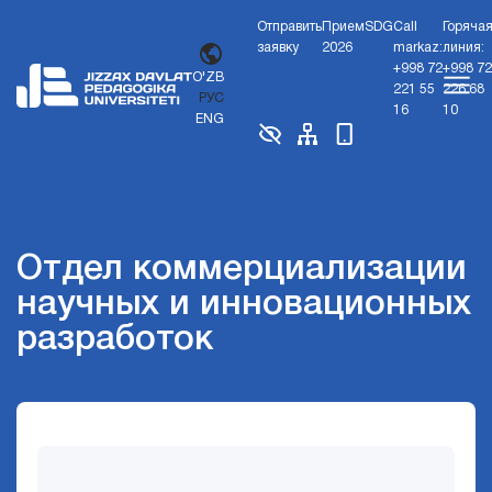
Отправить
Прием
SDG
Call
Горяча
заявку
2026
markaz:
линия:
+998 72
+998 72
O'ZB
221 55
226 68
РУС
16
10
ENG
Отдел коммерциализации
научных и инновационных
разработок