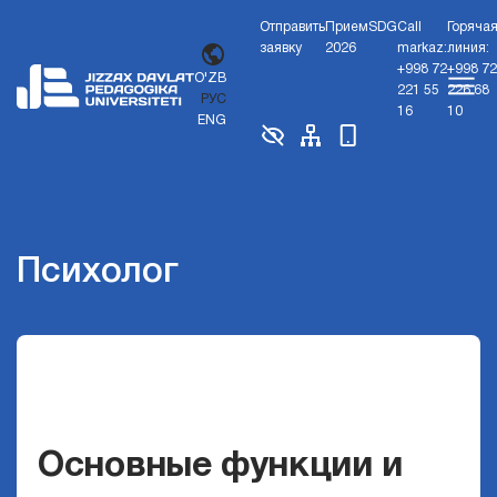
Отправить
Прием
SDG
Call
Горяча
заявку
2026
markaz:
линия:
+998 72
+998 72
O'ZB
221 55
226 68
РУС
16
10
ENG
Психолог
Основные функции и