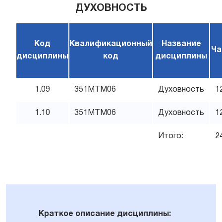
ДУХОВНОСТЬ
Код
Квалификационный
Название
Ча
дисциплины
код
дисциплины
1.09
351MTM06
Духовность
1
1.10
351MTM06
Духовность
1
Итого:
2
Краткое описание дисциплины: