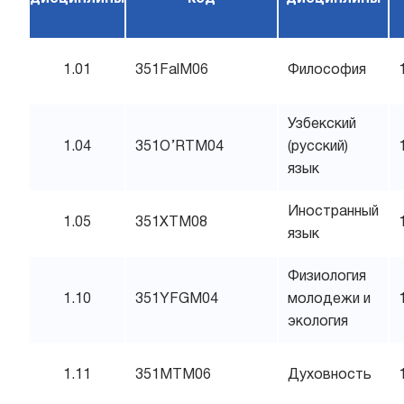
1.01
351FalM06
Философия
Узбекский
1.04
351O’RTM04
(русский)
язык
Иностранный
1.05
351XTM08
язык
Физиология
1.10
351YFGM04
молодежи и
экология
1.11
351MTM06
Духовность