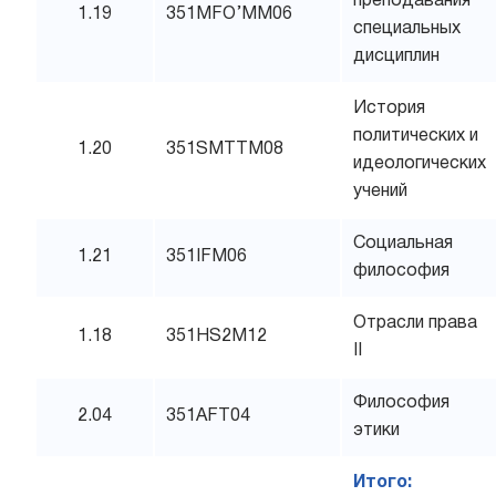
преподавания
1.19
351MFO’MM06
специальных
дисциплин
История
политических и
1.20
351SMTTM08
идеологических
учений
Социальная
1.21
351IFM06
философия
Отрасли права
1.18
351HS2M12
II
Философия
2.04
351AFT04
этики
Итого: