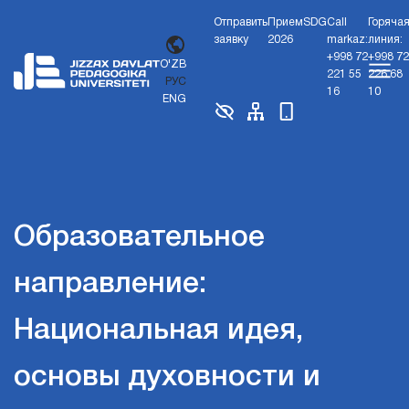
Отправить
Прием
SDG
Call
Горяча
заявку
2026
markaz:
линия:
+998 72
+998 72
O'ZB
221 55
226 68
РУС
16
10
ENG
Образовательное
направление:
Национальная идея,
основы духовности и