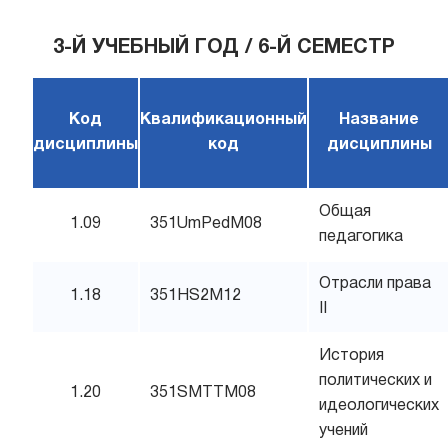
3-Й УЧЕБНЫЙ ГОД / 6-Й СЕМЕСТР
Код
Квалификационный
Название
дисциплины
код
дисциплины
Общая
1.09
351UmPedM08
педагогика
Отрасли права
1.18
351HS2M12
II
История
политических и
1.20
351SMTTM08
идеологических
учений