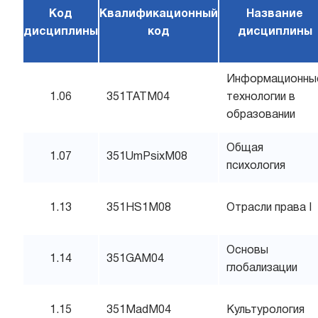
Код
Квалификационный
Название
дисциплины
код
дисциплины
Информационны
1.06
351TATM04
технологии в
образовании
Общая
1.07
351UmPsixM08
психология
1.13
351HS1M08
Отрасли права I
Основы
1.14
351GAM04
глобализации
1.15
351MadM04
Культурология