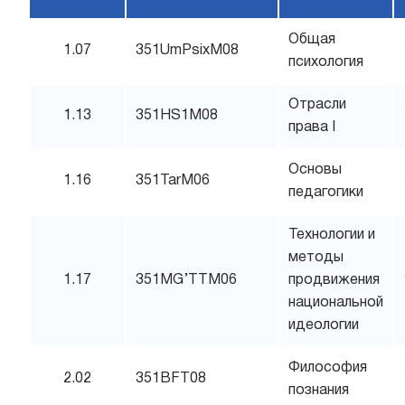
Общая
1.07
351UmPsixM08
психология
Отрасли
1.13
351HS1M08
права I
Основы
1.16
351TarM06
педагогики
Технологии и
методы
1.17
351MG’TTM06
продвижения
национальной
идеологии
Философия
2.02
351BFT08
познания