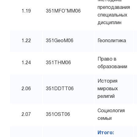
преподавания
1.19
351MFO’MM06
специальных
дисциплин
1.22
351GeoM06
Геополитика
Право в
1.24
351THM06
образовании
История
2.06
351DDTT06
мировых
религий
Социология
2.07
351OST06
семьи
Итого: