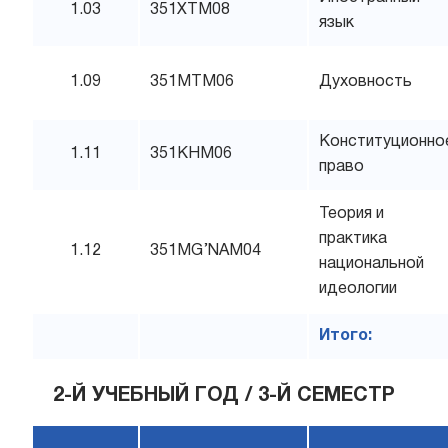
1.03
351XTM08
язык
1.09
351MTM06
Духовность
Конституционно
1.11
351KHM06
право
Теория и
практика
1.12
351MG’NAM04
национальной
идеологии
Итого:
2-Й УЧЕБНЫЙ ГОД / 3-Й СЕМЕСТР