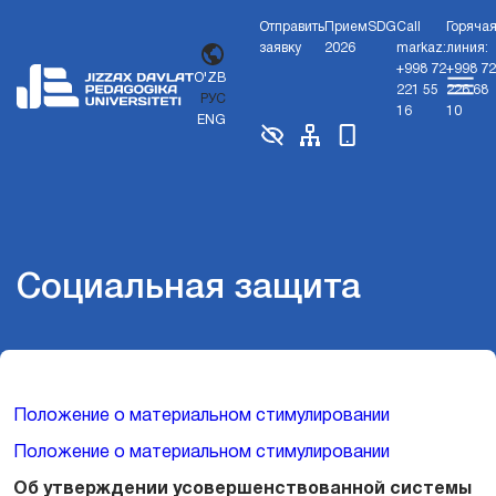
Отправить
Прием
SDG
Call
Горяча
заявку
2026
markaz:
линия:
+998 72
+998 72
O'ZB
221 55
226 68
РУС
16
10
ENG
Социальная защита
Положение о материальном стимулировании
Положение о материальном стимулировании
Об утверждении усовершенствованной системы