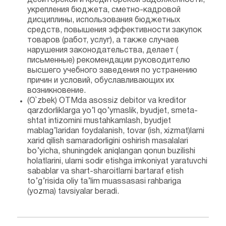
дебиторской и кредиторской задолженности,
укрепления бюджета, сметно-кадровой
дисциплины, использования бюджетных
средств, повышения эффективности закупок
товаров (работ, услуг), а также случаев
нарушения законодательства, делает (
письменные) рекомендации руководителю
высшего учебного заведения по устранению
причин и условий, обуславливающих их
возникновение.
(O`zbek) OTMda asossiz debitor va kreditor
qarzdorliklarga yo’l qo’ymaslik, byudjet, smeta-
shtat intizomini mustahkamlash, byudjet
mablag’laridan foydalanish, tovar (ish, xizmat)larni
xarid qilish samaradorligini oshirish masalalari
bo’yicha, shuningdek aniqlangan qonun buzilishi
holatlarini, ularni sodir etishga imkoniyat yaratuvchi
sabablar va shart-sharoitlarni bartaraf etish
to’g’risida oliy ta’lim muassasasi rahbariga
(yozma) tavsiyalar beradi.