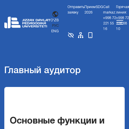
Отправить
Прием
SDG
Call
Горяча
заявку
2026
markaz:
линия:
+998 72
+998 72
O'ZB
221 55
226 68
РУС
16
10
ENG
Главный аудитор
Основные функции и