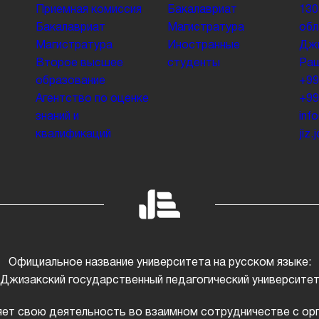
Приемная комиссия
Бакалавриат
130
Бакалавриат
Магистратура
обл
Магистратура
Иностранные
Джи
Второе высшее
студенты
Раш
образование
+99
Агентство по оценке
+99
знаний и
inf
квалификаций
jiz
Официальное название университета на русском языке:
Джизакский государственный педагогический университе
ет свою деятельность во взаимном сотрудничестве с ор