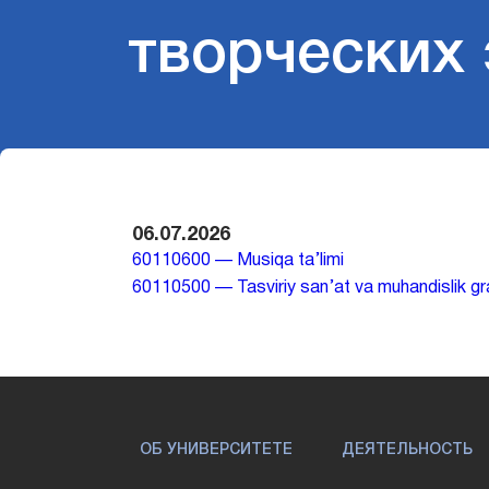
творческих
06.07.2026
60110600 — Musiqa ta’limi
60110500 — Tasviriy san’at va muhandislik gr
ОБ УНИВЕРСИТЕТЕ
ДЕЯТЕЛЬНОСТЬ