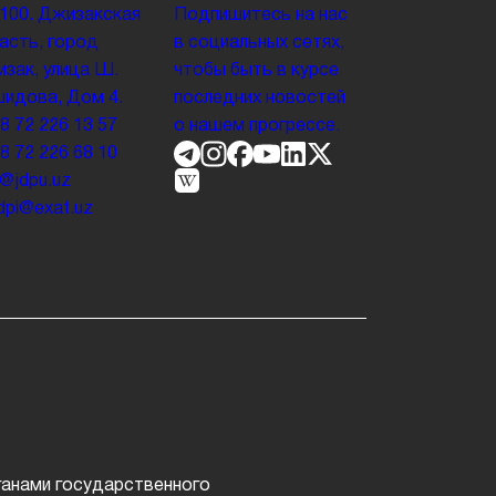
100. Джизакская
Подпишитесь на нас
асть, город
в социальных сетях,
зак, улица Ш.
чтобы быть в курсе
идова, Дом 4.
последних новостей
8 72 226 13 57
о нашем прогрессе.
8 72 226 68 10
o@jdpu.uz
.jdpi@exat.uz
т
ганами государственного