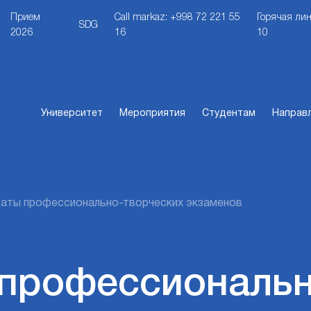
Прием
Call markaz: +998 72 221 55
Горячая лин
SDG
2026
16
10
Университет
Мероприятия
Студентам
Направ
таты профессионально-творческих экзаменов
 профессиональн