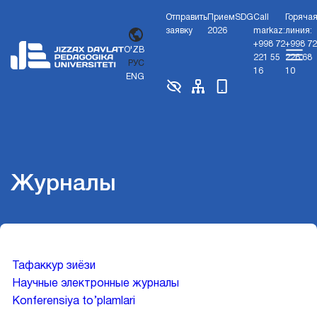
Отправить
Прием
SDG
Call
Горяча
заявку
2026
markaz:
линия:
+998 72
+998 72
O'ZB
221 55
226 68
РУС
16
10
ENG
Журналы
Тафаккур зиёзи
Научные электронные журналы
Konferensiya to’plamlari