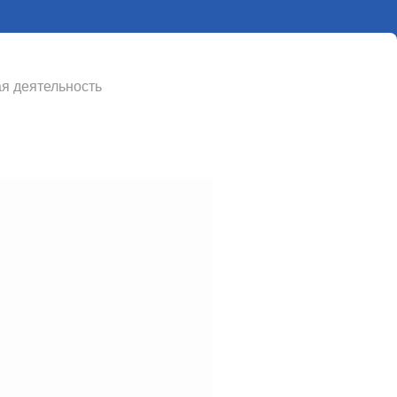
я деятельность
алы
ческие издания
итета, публикующие
статьи, исследования и
ческие материалы
ателей, студентов и
ённых авторов.