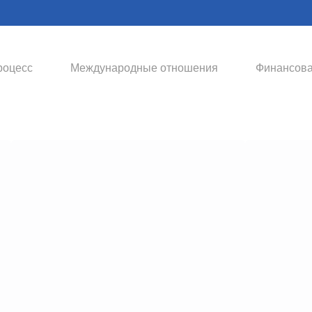
роцесс
Международные отношения
Финансова
Докторантура
Журн
Программа подготовки
Периоди
высококвалифицированных
универс
научных кадров с проведением
научные 
глубоких исследований и защитой
аналити
диссертации на соискание ученой
преподав
степени.
приглаш