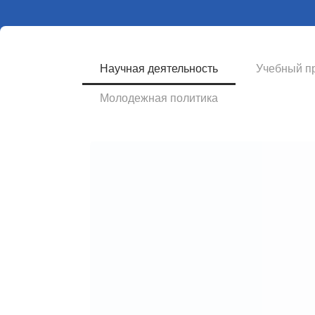
Научная деятельность
Учебный п
Молодежная политика
Ученые советы
Коллегиальные органы управления
университетом, принимающие
ключевые решения по
образовательной, научной и
организационной деятельности
вуза.