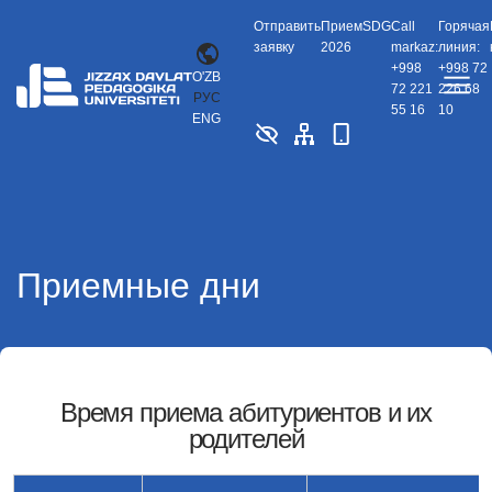
Отправить
Прием
SDG
Call
Горячая
заявку
2026
markaz:
линия:
+998
+998 72
O'ZB
72 221
226 68
РУС
55 16
10
ENG
Приемные дни
Время приема абитуриентов и их
родителей