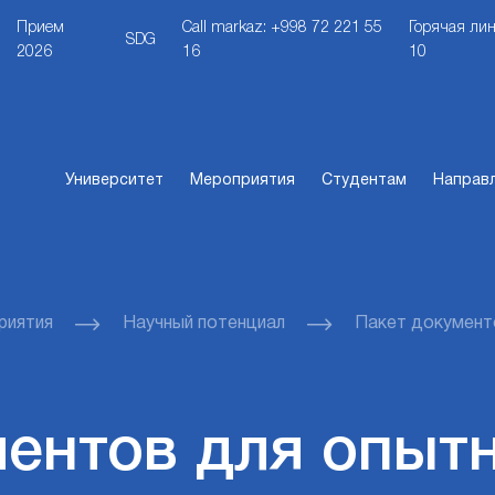
Прием
Call markaz: +998 72 221 55
Горячая лин
SDG
2026
16
10
Университет
Мероприятия
Студентам
Направ
риятия
Научный потенциал
Пакет документ
ентов для опыт