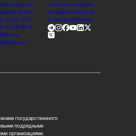
зак, улица Ш.
чтобы быть в курсе
идова, Дом 4.
последних новостей
8 72 226 13 57
о нашем прогрессе.
8 72 226 68 10
o@jdpu.uz
.jdpi@exat.uz
т
ганами государственного
дровыми подрядными
ими организациями.