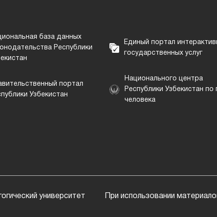
циональная база данных
Единый портал интерактив
конодательства Республики
государственных услуг
бекистан
Национального центра
авительственный портал
Республики Узбекистан по
спублики Узбекистан
человека
огический университет
При использовании материалов