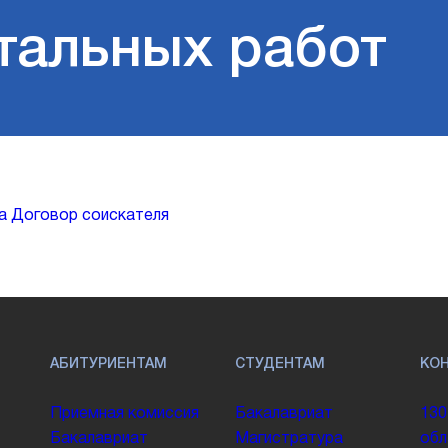
тальных работ
а
Договор соискателя
АБИТУРИЕНТАМ
СТУДЕНТАМ
КО
Приемная комиссия
Бакалавриат
130
Бакалавриат
Магистратура
обл