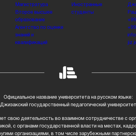
Магистратура
Иностранные
Джи
Второе высшее
студенты
Раш
образование
+99
Агентство по оценке
+99
знаний и
inf
квалификаций
jiz
Официальное название университета на русском языке:
Джизакский государственный педагогический университе
ет свою деятельность во взаимном сотрудничестве с ор
икой, с органами государственной власти на местах, ка
ругими организациями, в том числе зарубежными партнерск