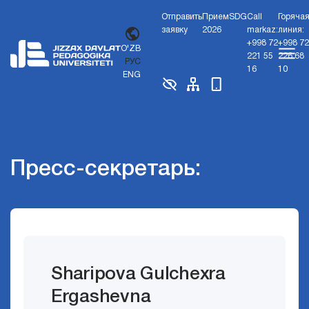
Отправить
Прием
SDG
Call
Горяча
заявку
2026
markaz:
линия:
+998 72
+998 72
O'ZB
221 55
226 68
РУС
16
10
ENG
Пресс-секретарь:
Sharipova Gulchexra
Ergashevna