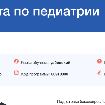
та по педиатрии
Языки обучения:
узбекский
р
Код программы:
60910300
Подготовка бакалавров п