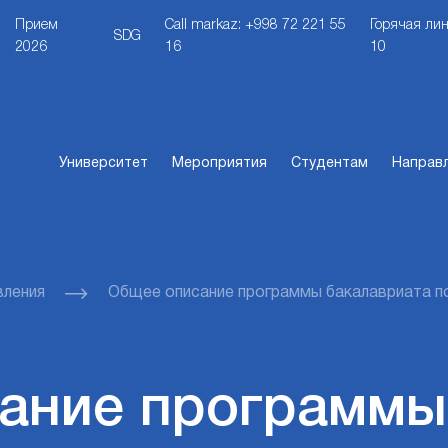
Прием
Call markaz: +998 72 221 55
Горячая лин
SDG
2026
16
10
Университет
Мероприятия
Студентам
Направ
вления
Общее описание программы бакалавриата п
ание программы