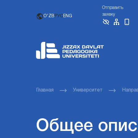
Отправить
заявку
O'ZB
РУС
ENG
Главная
Университет
Напра
Общее опис