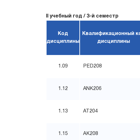
II учебный год / 3-й семестр
Код
Квалификационный к
дисциплины
дисциплины
1.09
PED208
1.12
ANK206
1.13
AT204
1.15
AK208