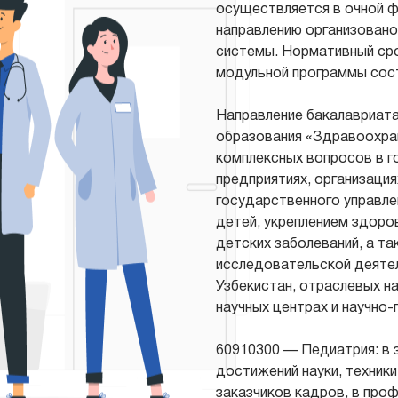
осуществляется в очной ф
направлению организовано
системы. Нормативный сро
модульной программы сост
Направление бакалавриата
образования «Здравоохран
комплексных вопросов в г
предприятиях, организация
государственного управле
детей, укреплением здоро
детских заболеваний, а та
исследовательской деятел
Узбекистан, отраслевых н
научных центрах и научно
60910300 — Педиатрия: в 
достижений науки, техники
заказчиков кадров, в про