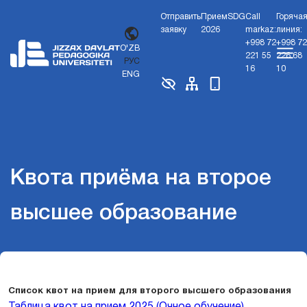
Отправить
Прием
SDG
Call
Горяча
заявку
2026
markaz:
линия:
+998 72
+998 72
O'ZB
221 55
226 68
РУС
16
10
ENG
Квота приёма на второе
высшее образование
Список квот на прием для второго высшего образования