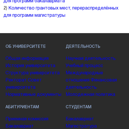
для программ бакалавриата
2)
Количество грантовых мест, перераспределённых
для программ магистратуры
ОБ УНИВЕРСИТЕТЕ
ДЕЯТЕЛЬНОСТЬ
Общая информация
Научная деятельность
История университета
Учебный процесс
Структура университета
Международные
Ректорат
Совет
отношения
Финансовая
университета
деятельность
Нормативные документы
Молодежная политика
АБИТУРИЕНТАМ
СТУДЕНТАМ
Приемная комиссия
Бакалавриат
Бакалавриат
Магистратура