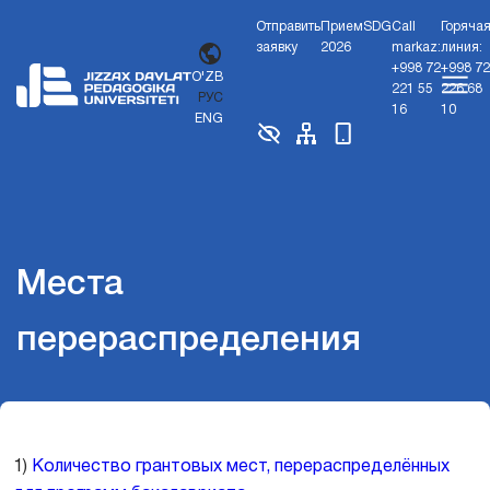
Отправить
Прием
SDG
Call
Горяча
заявку
2026
markaz:
линия:
+998 72
+998 72
O'ZB
221 55
226 68
РУС
16
10
ENG
Места
перераспределения
1)
Количество грантовых мест, перераспределённых