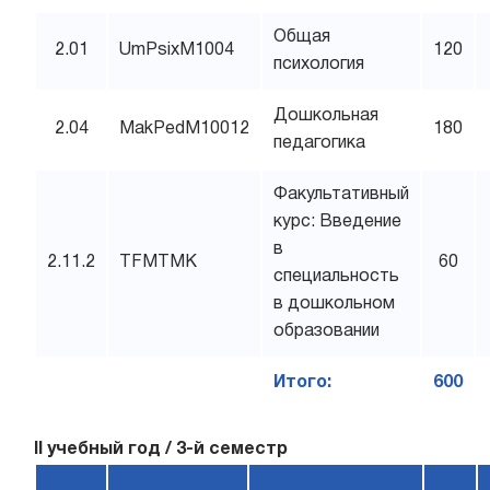
Общая
2.01
UmPsixM1004
120
психология
Дошкольная
2.04
MakPedM10012
180
педагогика
Факультативный
курс: Введение
в
2.11.2
TFMTMK
60
специальность
в дошкольном
образовании
Итого:
600
II учебный год / 3-й семестр