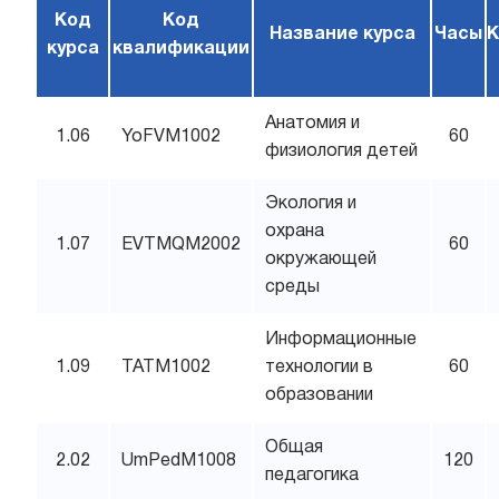
Код
Код
Название курса
Часы
К
курса
квалификации
Анатомия и
1.06
YoFVM1002
60
физиология детей
Экология и
охрана
1.07
EVTMQM2002
60
окружающей
среды
Информационные
1.09
TATM1002
технологии в
60
образовании
Общая
2.02
UmPedM1008
120
педагогика