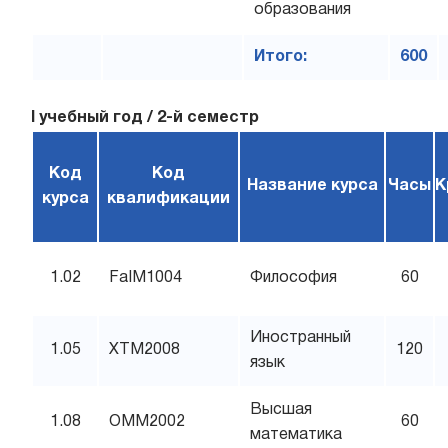
образования
Итого:
600
I учебный год / 2-й семестр
Код
Код
Название курса
Часы
К
курса
квалификации
1.02
FaIM1004
Философия
60
Иностранный
1.05
XTM2008
120
язык
Высшая
1.08
OMM2002
60
математика