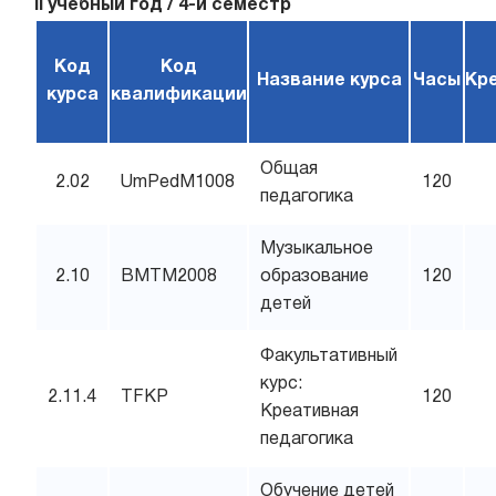
II учебный год / 4-й семестр
Код
Код
Название курса
Часы
Кр
курса
квалификации
Общая
2.02
UmPedM1008
120
педагогика
Музыкальное
2.10
BMTM2008
образование
120
детей
Факультативный
курс:
2.11.4
TFKP
120
Креативная
педагогика
Обучение детей