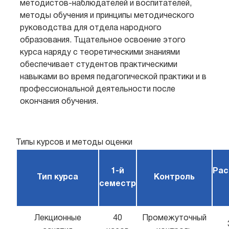
методистов-наблюдателей и воспитателей,
методы обучения и принципы методического
руководства для отдела народного
образования. Тщательное освоение этого
курса наряду с теоретическими знаниями
обеспечивает студентов практическими
навыками во время педагогической практики и в
профессиональной деятельности после
окончания обучения.
Типы курсов и методы оценки
1-й
Рас
Тип курса
Контроль
семестр
Лекционные
40
Промежуточный