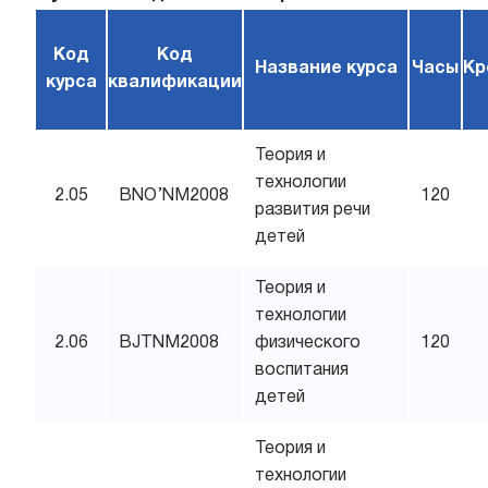
Код
Код
Название курса
Часы
Кр
курса
квалификации
Теория и
технологии
2.05
BNO’NM2008
120
развития речи
детей
Теория и
технологии
2.06
BJTNM2008
физического
120
воспитания
детей
Теория и
технологии