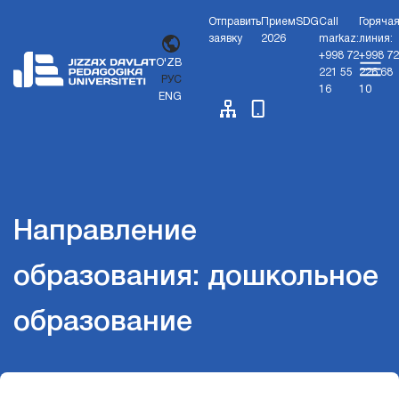
Отправить
Прием
SDG
Call
Горяча
заявку
2026
markaz:
линия:
+998 72
+998 72
O'ZB
221 55
226 68
РУС
16
10
ENG
Направление
образования: дошкольное
образование