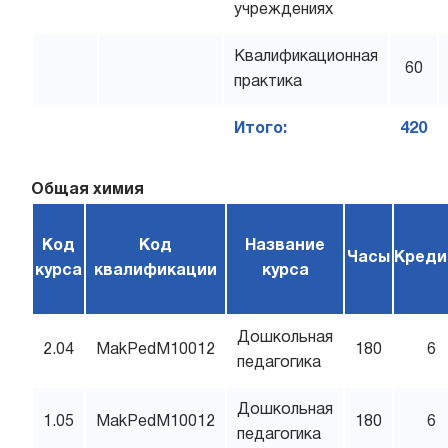
учреждениях
Квалификационная
60
практика
Итого:
420
Общая химия
Код
Код
Название
Часы
Креди
курса
квалификации
курса
Дошкольная
2.04
MakPedM10012
180
6
педагогика
Дошкольная
1.05
MakPedM10012
180
6
педагогика