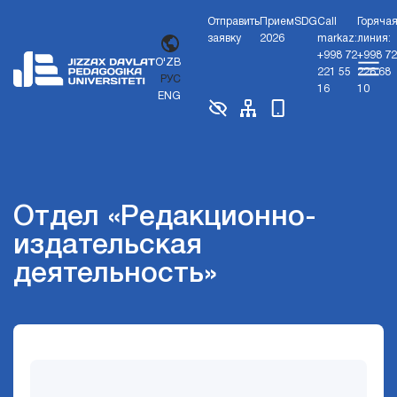
Отправить
Прием
SDG
Call
Горяча
заявку
2026
markaz:
линия:
+998 72
+998 72
O'ZB
221 55
226 68
РУС
16
10
ENG
Отдел «Редакционно-
издательская
деятельность»