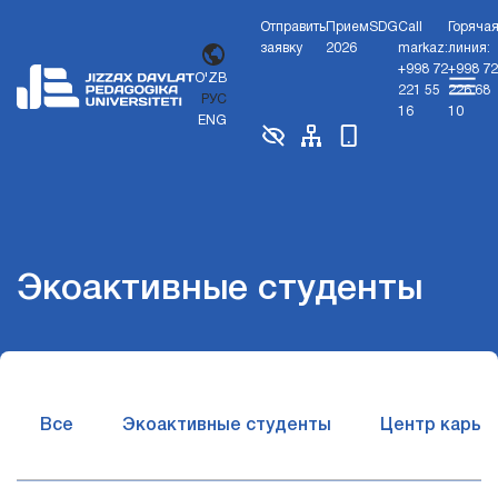
Отправить
Прием
SDG
Call
Горяча
заявку
2026
markaz:
линия:
+998 72
+998 72
O'ZB
221 55
226 68
РУС
16
10
ENG
Экоактивные студенты
Все
Экоактивные студенты
Центр карье