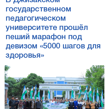
В Джизакском
государственном
педагогическом
университете прошёл
пеший марафон под
девизом «5000 шагов для
здоровья»