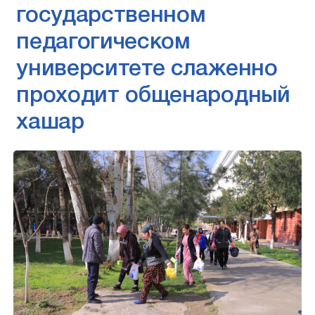
государственном
педагогическом
университете слаженно
проходит общенародный
хашар