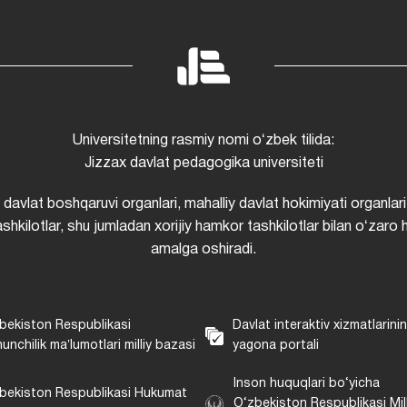
Universitetning rasmiy nomi oʻzbek tilida:
Jizzax davlat pedagogika universiteti
i davlat boshqaruvi organlari, mahalliy davlat hokimiyati organlari
shkilotlar, shu jumladan xorijiy hamkor tashkilotlar bilan oʻzaro 
amalga oshiradi.
bekiston Respublikasi
Davlat interaktiv xizmatlarini
unchilik maʼlumotlari milliy bazasi
yagona portali
Inson huquqlari bo‘yicha
bekiston Respublikasi Hukumat
O‘zbekiston Respublikasi Mill