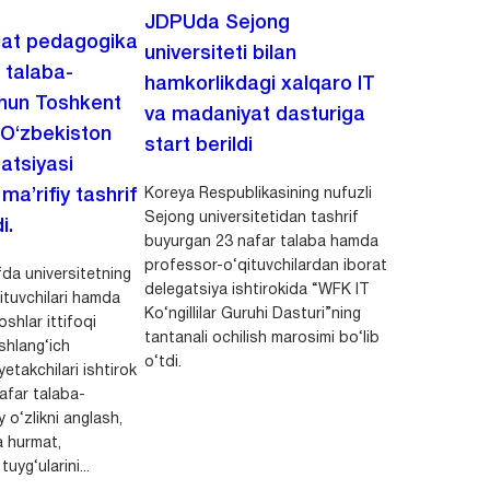
JDPUda Sejong
lat pedagogika
universiteti bilan
i talaba-
hamkorlikdagi xalqaro IT
chun Toshkent
va madaniyat dasturiga
 O‘zbekiston
start berildi
zatsiyasi
Koreya Respublikasining nufuzli
a’rifiy tashrif
Sejong universitetidan tashrif
i.
buyurgan 23 nafar talaba hamda
professor-o‘qituvchilardan iborat
da universitetning
delegatsiya ishtirokida “WFK IT
ituvchilari hamda
Ko‘ngillilar Guruhi Dasturi”ning
shlar ittifoqi
tantanali ochilish marosimi bo‘lib
shlang‘ich
o‘tdi.
yetakchilari ishtirok
safar talaba-
y o‘zlikni anglash,
a hurmat,
uyg‘ularini...