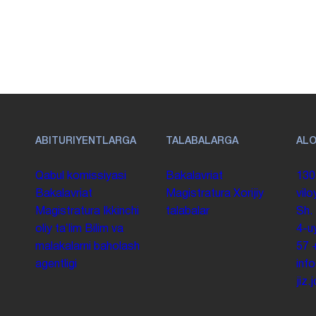
ABITURIYENTLARGA
TALABALARGA
AL
Qabul komissiyasi
Bakalavriat
130
Bakalavriat
Magistratura
Xorijiy
vilo
Magistratura
Ikkinchi
talabalar
Sh.
oliy taʼlim
Bilim va
4-u
malakalarni baholash
57
agentligi
inf
jiz