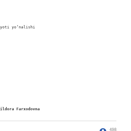
yoti yoʻnalishi

Dildora Farxodovna
498