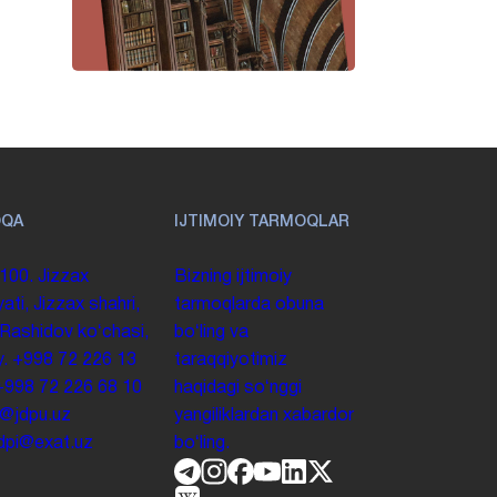
OQA
IJTIMOIY TARMOQLAR
100. Jizzax
Bizning ijtimoiy
yati, Jizzax shahri,
tarmoqlarda obuna
 Rashidov koʻchasi,
boʻling va
y.
+998 72 226 13
taraqqiyotimiz
+998 72 226 68 10
haqidagi soʻnggi
o@jdpu.uz
yangiliklardan xabardor
.jdpi@exat.uz
boʻling.