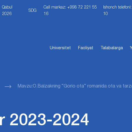
Qabul
Call markaz: +998 72 221 55
Ishonch telefon
SDG
2026
16
10
Universitet
Faoliyat
Talabalarga
Y
Mavzu:O.Balzakning “Gorio ota” romanida ota va farza
r 2023-2024