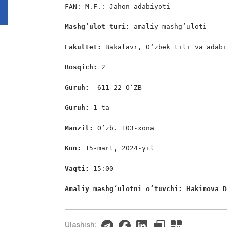
FAN: M.F.: Jahon adabiyoti

Mashg’ulot turi:
 amaliy mashgʻuloti

Fakultet:
 Bakalavr, Oʻzbek tili va adabi
Bosqich: 
2

Guruh:  
611-22 OʻZB

Guruh: 
1 ta

Manzil: 
O’zb. 103-xona

Kun: 
15-mart, 2024-yil

Vaqti: 
15:00

Amaliy mashgʻulotni oʻtuvchi: Hakimova 
Ulashish: