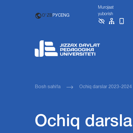
Murojaat
yuborish
O'ZB
РУС
ENG
Bosh sahifa
Ochiq darslar 2023-2024
Ochiq darsla