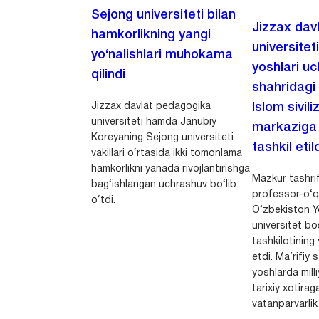
Sejong universiteti bilan
Jizzax dav
hamkorlikning yangi
universitet
yo‘nalishlari muhokama
yoshlari u
qilindi
shahridagi
Jizzax davlat pedagogika
Islom sivili
universiteti hamda Janubiy
markaziga m
Koreyaning Sejong universiteti
tashkil etild
vakillari o‘rtasida ikki tomonlama
hamkorlikni yanada rivojlantirishga
Mazkur tashrif
bag‘ishlangan uchrashuv bo‘lib
professor-o‘q
o‘tdi.
O‘zbekiston Yo
universitet bo
tashkilotining 
etdi. Ma’rifiy 
yoshlarda milli
tarixiy xotirag
vatanparvarlik t