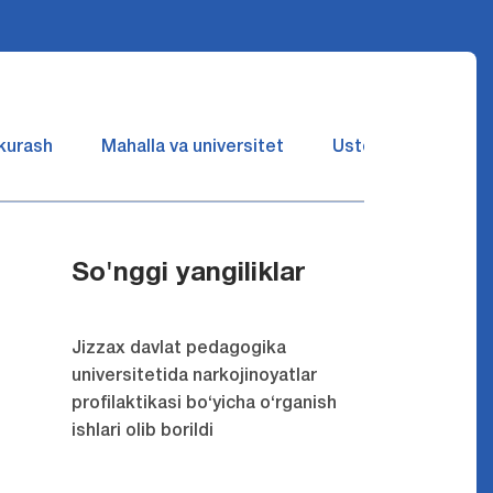
 kurash
Mahalla va universitet
Ustozlar suhbatin 
So'nggi yangiliklar
Jizzax davlat pedagogika
universitetida narkojinoyatlar
profilaktikasi bo‘yicha o‘rganish
ishlari olib borildi