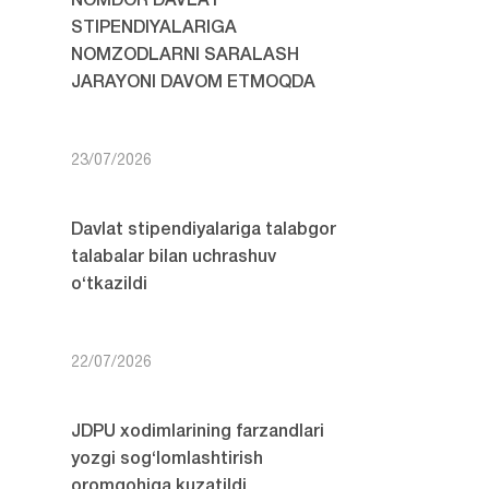
NOMDOR DAVLAT
STIPENDIYALARIGA
NOMZODLARNI SARALASH
JARAYONI DAVOM ETMOQDA
23/07/2026
Davlat stipendiyalariga talabgor
talabalar bilan uchrashuv
o‘tkazildi
22/07/2026
JDPU xodimlarining farzandlari
yozgi sog‘lomlashtirish
oromgohiga kuzatildi