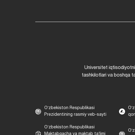
Universitet iqtisodiyotn
tashkilotlari va boshqa ta
Oʻzbekiston Respublikasi
Oʻz
Prezidentining rasmiy veb-sayti
qon
Oʻzbekiston Respublikasi
Oʻz
Maktabgacha va maktab taʼlimi