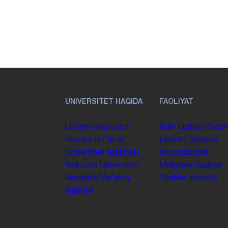
UNIVERSITET HAQIDA
FAOLIYAT
Umumiy maʼlumot
Ilmiy faoliyat
Oʻquv
Universitet tarixi
jarayoni
Xalqaro
Universitet tuzilmasi
munosabatlar
Rektorat
Universitet
Moliyaviy faoliyat
kengashi
Me'yoriy
Yoshlar siyosati
hujjatlar