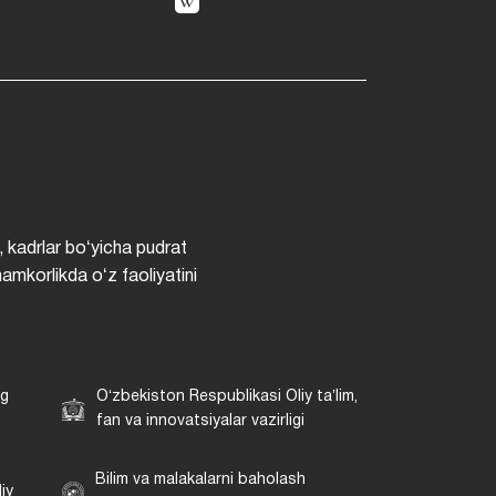
, kadrlar boʻyicha pudrat
hamkorlikda oʻz faoliyatini
ng
Oʻzbekiston Respublikasi Oliy taʼlim,
fan va innovatsiyalar vazirligi
Bilim va malakalarni baholash
iy