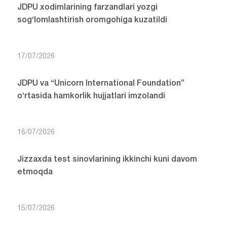
JDPU xodimlarining farzandlari yozgi
sog‘lomlashtirish oromgohiga kuzatildi
17/07/2026
JDPU va “Unicorn International Foundation”
o‘rtasida hamkorlik hujjatlari imzolandi
16/07/2026
Jizzaxda test sinovlarining ikkinchi kuni davom
etmoqda
15/07/2026