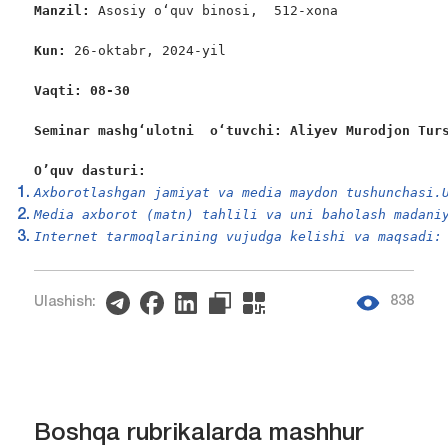
Manzil: 
Asosiy o‘quv binosi,  512-xona

Kun: 
26-oktabr, 2024-yil

Vaqti: 08-30
Seminar mashgʻulotni  oʻtuvchi: Aliyev Murodjon Tur
O’quv dasturi:
Axborotlashgan jamiyat va media maydon tushunchasi.
Media axborot (matn) tahlili va uni baholash madani
Internet tarmoqlarining vujudga kelishi va maqsadi:
838
Ulashish:
Boshqa rubrikalarda mashhur