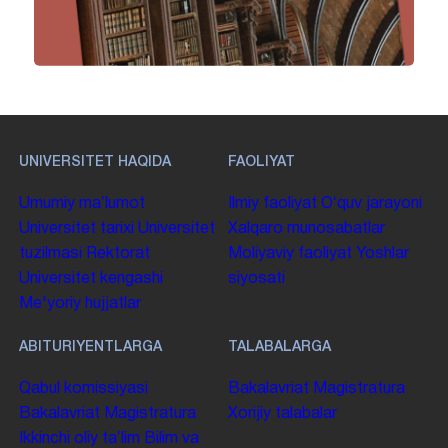
UNIVERSITET HAQIDA
FAOLIYAT
Umumiy maʼlumot
Ilmiy faoliyat
Oʻquv jarayoni
Universitet tarixi
Universitet
Xalqaro munosabatlar
tuzilmasi
Rektorat
Moliyaviy faoliyat
Yoshlar
Universitet kengashi
siyosati
Me'yoriy hujjatlar
ABITURIYENTLARGA
TALABALARGA
Qabul komissiyasi
Bakalavriat
Magistratura
Bakalavriat
Magistratura
Xorijiy talabalar
Ikkinchi oliy taʼlim
Bilim va