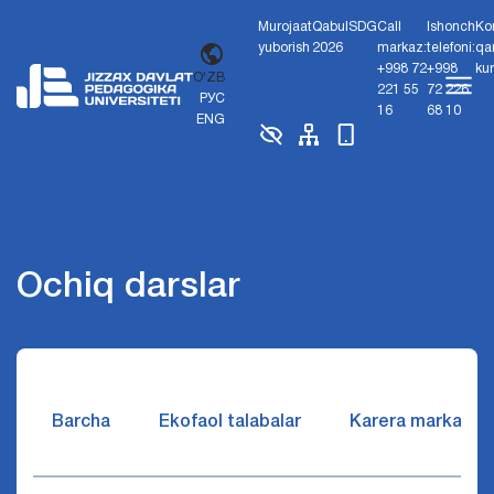
Murojaat
Qabul
SDG
Call
Ishonch
Ko
yuborish
2026
markaz:
telefoni:
qa
+998 72
+998
ku
O'ZB
221 55
72 226
РУС
16
68 10
ENG
Ochiq darslar
Barcha
Ekofaol talabalar
Karera markazi