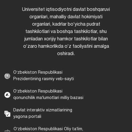
Universitet iqtisodiyotni davlat boshqaruvi
organlari, mahalliy davlat hokimiyati
organlari, kadrlar boʻyicha pudrat
tashkilotlari va boshqa tashkilotlar, shu
jumladan xorijiy hamkor tashkilotlar bilan
oʻzaro hamkorlikda oʻz faoliyatini amalga
oshiradi.
Oʻzbekiston Respublikasi
Prezidentining rasmiy veb-sayti
Oʻzbekiston Respublikasi
qonunchilik maʼlumotlari milliy bazasi
Davlat interaktiv xizmatlarining
yagona portali
Oʻzbekiston Respublikasi Oliy taʼlim,