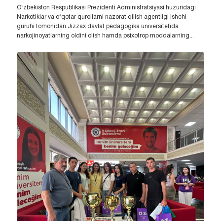
O‘zbekiston Respublikasi Prezidenti Administratsiyasi huzuridagi
Narkotiklar va o‘qotar qurollarni nazorat qilish agentligi ishchi
guruhi tomonidan Jizzax davlat pedagogika universitetida
narkojinoyatlarning oldini olish hamda psixotrop moddalarning...