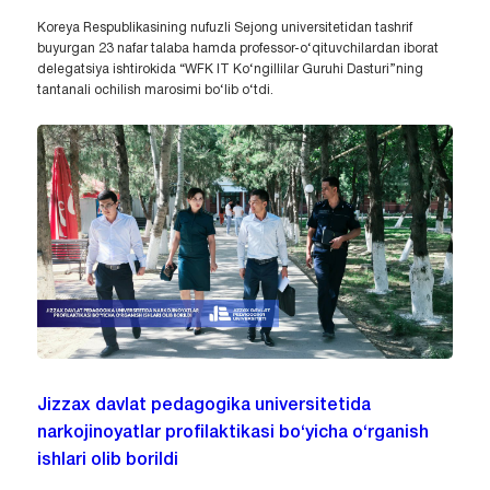
Koreya Respublikasining nufuzli Sejong universitetidan tashrif
buyurgan 23 nafar talaba hamda professor-o‘qituvchilardan iborat
delegatsiya ishtirokida “WFK IT Ko‘ngillilar Guruhi Dasturi”ning
tantanali ochilish marosimi bo‘lib o‘tdi.
Jizzax davlat pedagogika universitetida
narkojinoyatlar profilaktikasi bo‘yicha o‘rganish
ishlari olib borildi