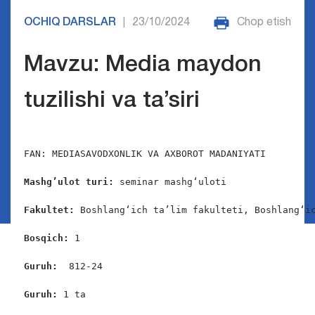
OCHIQ DARSLAR
23/10/2024
Chop etish
|
Mavzu: Media maydon
tuzilishi va ta’siri
FAN: MEDIASAVODXONLIK VA AXBOROT MADANIYATI

Mashg’ulot turi:
 seminar mashg‘uloti

Fakultet:
 Boshlang‘ich ta’lim fakulteti, Boshlang‘ic
Bosqich: 
1

Guruh:  
812-24

Guruh: 
1 ta
