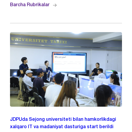
Barcha Rubrikalar
JDPUda Sejong universiteti bilan hamkorlikdagi
xalqaro IT va madaniyat dasturiga start berildi