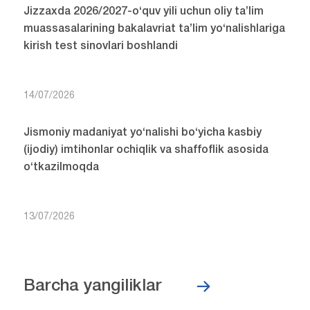
Jizzaxda 2026/2027-o‘quv yili uchun oliy ta’lim
muassasalarining bakalavriat ta’lim yo‘nalishlariga
kirish test sinovlari boshlandi
14/07/2026
Jismoniy madaniyat yo‘nalishi bo‘yicha kasbiy
(ijodiy) imtihonlar ochiqlik va shaffoflik asosida
o‘tkazilmoqda
13/07/2026
Barcha yangiliklar