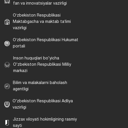
fan va innovatsiyalar vazirligi
Oʻzbekiston Respublikasi
Maktabgacha va maktab taʼlimi
vazirligi
Oʻzbekiston Respublikasi Hukumat
portali
Inson huquqlari bo‘yicha
O‘zbekiston Respublikasi Milliy
markazi
Bilim va malakalarni baholash
agentligi
O‘zbekiston Respublikasi Adliya
vazirligi
Jizzax viloyati hokimligining rasmiy
sayti