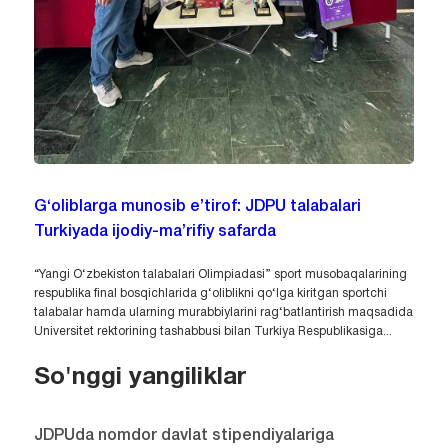
G‘oliblarga munosib e’tirof: JDPU talabalari
Turkiyada ijodiy-ma’rifiy safarda
“Yangi O‘zbekiston talabalari Olimpiadasi” sport musobaqalarining
respublika final bosqichlarida g‘oliblikni qo‘lga kiritgan sportchi
talabalar hamda ularning murabbiylarini rag‘batlantirish maqsadida
Universitet rektorining tashabbusi bilan Turkiya Respublikasiga...
So'nggi yangiliklar
JDPUda nomdor davlat stipendiyalariga