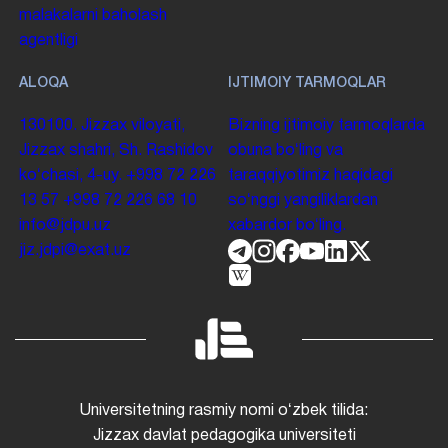
malakalarni baholash
agentligi
ALOQA
IJTIMOIY TARMOQLAR
130100. Jizzax viloyati,
Bizning ijtimoiy tarmoqlarda
Jizzax shahri, Sh. Rashidov
obuna boʻling va
koʻchasi, 4-uy.
+998 72 226
taraqqiyotimiz haqidagi
13 57
+998 72 226 68 10
soʻnggi yangiliklardan
info@jdpu.uz
xabardor boʻling.
jiz.jdpi@exat.uz
Universitetning rasmiy nomi oʻzbek tilida:
Jizzax davlat pedagogika universiteti