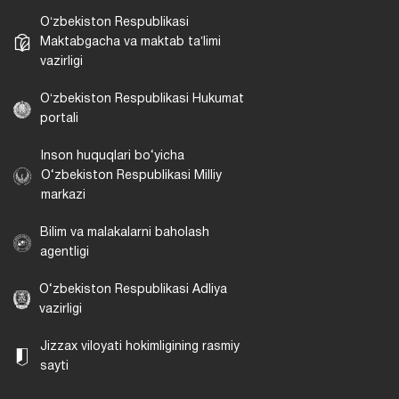
Oʻzbekiston Respublikasi
Maktabgacha va maktab taʼlimi
vazirligi
Oʻzbekiston Respublikasi Hukumat
portali
Inson huquqlari bo‘yicha
O‘zbekiston Respublikasi Milliy
markazi
Bilim va malakalarni baholash
agentligi
O‘zbekiston Respublikasi Adliya
vazirligi
Jizzax viloyati hokimligining rasmiy
sayti