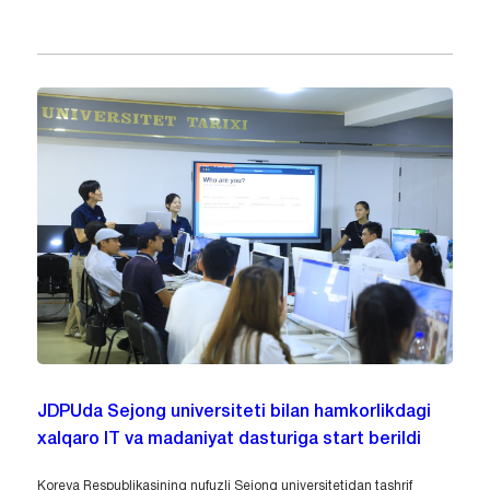
JDPUda Sejong universiteti bilan hamkorlikdagi
xalqaro IT va madaniyat dasturiga start berildi
Koreya Respublikasining nufuzli Sejong universitetidan tashrif