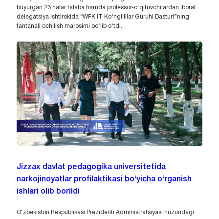
buyurgan 23 nafar talaba hamda professor-o‘qituvchilardan iborat
delegatsiya ishtirokida “WFK IT Ko‘ngillilar Guruhi Dasturi”ning
tantanali ochilish marosimi bo‘lib o‘tdi.
Jizzax davlat pedagogika universitetida
narkojinoyatlar profilaktikasi bo‘yicha o‘rganish
ishlari olib borildi
O‘zbekiston Respublikasi Prezidenti Administratsiyasi huzuridagi