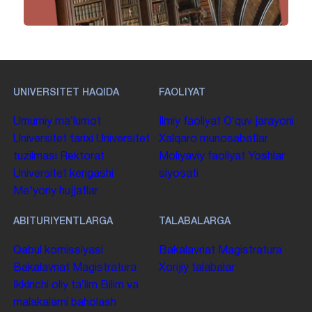
UNIVERSITET HAQIDA
FAOLIYAT
Umumiy maʼlumot
Ilmiy faoliyat
Oʻquv jarayoni
Universitet tarixi
Universitet
Xalqaro munosabatlar
tuzilmasi
Rektorat
Moliyaviy faoliyat
Yoshlar
Universitet kengashi
siyosati
Me'yoriy hujjatlar
ABITURIYENTLARGA
TALABALARGA
Qabul komissiyasi
Bakalavriat
Magistratura
Bakalavriat
Magistratura
Xorijiy talabalar
Ikkinchi oliy taʼlim
Bilim va
malakalarni baholash