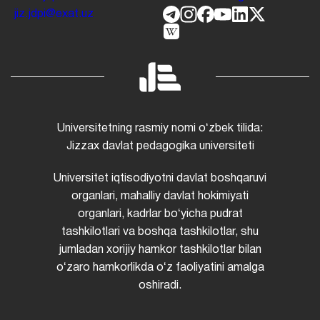
jiz.jdpi@exat.uz
Universitetning rasmiy nomi oʻzbek tilida:
Jizzax davlat pedagogika universiteti
Universitet iqtisodiyotni davlat boshqaruvi
organlari, mahalliy davlat hokimiyati
organlari, kadrlar boʻyicha pudrat
tashkilotlari va boshqa tashkilotlar, shu
jumladan xorijiy hamkor tashkilotlar bilan
oʻzaro hamkorlikda oʻz faoliyatini amalga
oshiradi.