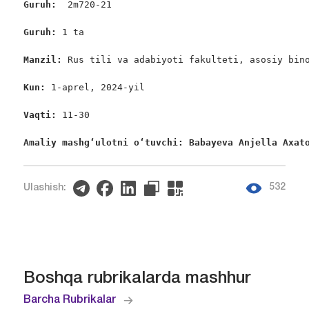
Guruh:  
2m720-21

Guruh: 
1 ta

Manzil: 
Rus tili va adabiyoti fakulteti, asosiy bino
Kun: 
1-aprel, 2024-yil

Vaqti: 
11-30

Amaliy mashgʻulotni oʻtuvchi: Babayeva Anjella Axat
532
Ulashish:
Boshqa rubrikalarda mashhur
Barcha Rubrikalar