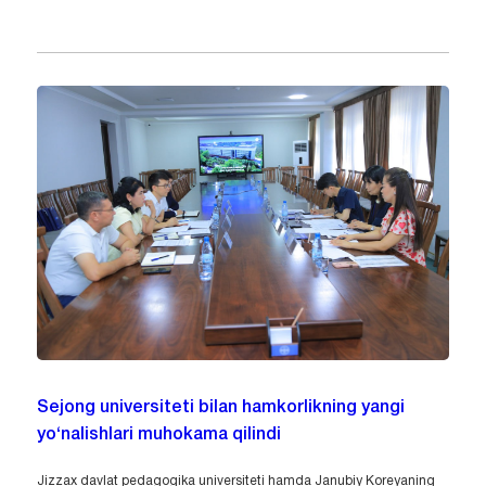
Sejong universiteti bilan hamkorlikning yangi
yo‘nalishlari muhokama qilindi
Jizzax davlat pedagogika universiteti hamda Janubiy Koreyaning