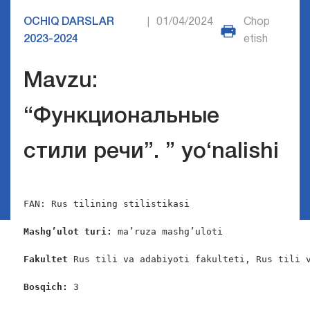
OCHIQ DARSLAR
01/04/2024
Chop
|
2023-2024
etish
Mavzu:
“Функциональные
стили речи”. ” yo‘nalishi
FAN: Rus tilining stilistikasi

Mashg’ulot turi:
 ma’ruza mashg’uloti

Fakultet 
Rus tili va adabiyoti fakulteti, Rus tili v
Bosqich: 
3
