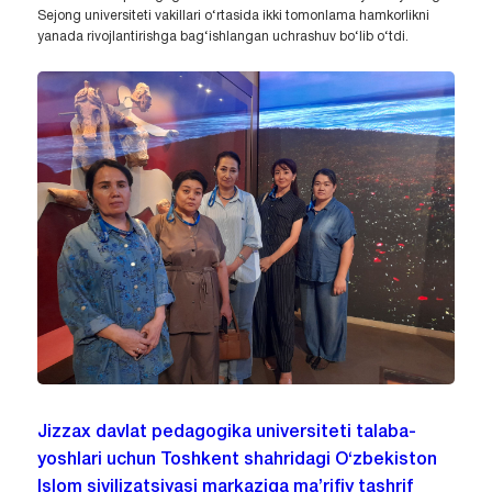
Sejong universiteti vakillari o‘rtasida ikki tomonlama hamkorlikni
yanada rivojlantirishga bag‘ishlangan uchrashuv bo‘lib o‘tdi.
Jizzax davlat pedagogika universiteti talaba-
yoshlari uchun Toshkent shahridagi O‘zbekiston
Islom sivilizatsiyasi markaziga ma’rifiy tashrif