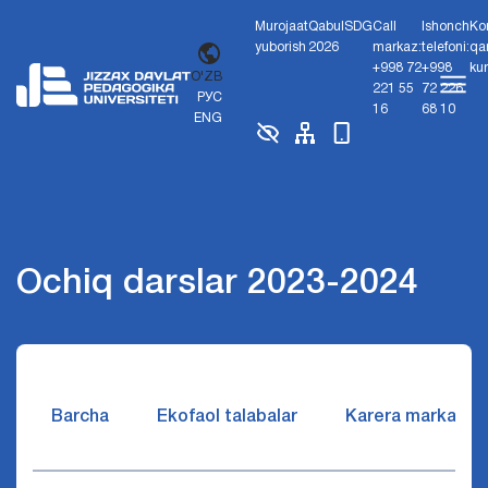
Murojaat
Qabul
SDG
Call
Ishonch
Ko
yuborish
2026
markaz:
telefoni:
qa
+998 72
+998
ku
O'ZB
221 55
72 226
РУС
16
68 10
ENG
Ochiq darslar 2023-2024
Barcha
Ekofaol talabalar
Karera markazi