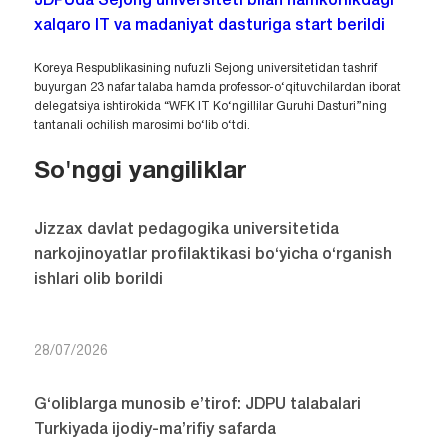
JDPUda Sejong universiteti bilan hamkorlikdagi
xalqaro IT va madaniyat dasturiga start berildi
Koreya Respublikasining nufuzli Sejong universitetidan tashrif
buyurgan 23 nafar talaba hamda professor-o‘qituvchilardan iborat
delegatsiya ishtirokida “WFK IT Ko‘ngillilar Guruhi Dasturi”ning
tantanali ochilish marosimi bo‘lib o‘tdi.
So'nggi yangiliklar
Jizzax davlat pedagogika universitetida
narkojinoyatlar profilaktikasi bo‘yicha o‘rganish
ishlari olib borildi
28/07/2026
G‘oliblarga munosib e’tirof: JDPU talabalari
Turkiyada ijodiy-ma’rifiy safarda