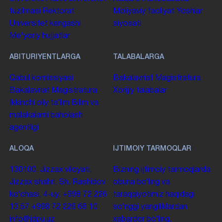
tuzilmasi
Rektorat
Moliyaviy faoliyat
Yoshlar
Universitet kengashi
siyosati
Me'yoriy hujjatlar
ABITURIYENTLARGA
TALABALARGA
Qabul komissiyasi
Bakalavriat
Magistratura
Bakalavriat
Magistratura
Xorijiy talabalar
Ikkinchi oliy taʼlim
Bilim va
malakalarni baholash
agentligi
ALOQA
IJTIMOIY TARMOQLAR
130100. Jizzax viloyati,
Bizning ijtimoiy tarmoqlarda
Jizzax shahri, Sh. Rashidov
obuna boʻling va
koʻchasi, 4-uy.
+998 72 226
taraqqiyotimiz haqidagi
13 57
+998 72 226 68 10
soʻnggi yangiliklardan
info@jdpu.uz
xabardor boʻling.