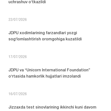
uchrashuv o‘tkazildi
22/07/2026
JDPU xodimlarining farzandlari yozgi
sog‘lomlashtirish oromgohiga kuzatildi
17/07/2026
JDPU va “Unicorn International Foundation”
o‘rtasida hamkorlik hujjatlari imzolandi
16/07/2026
Jizzaxda test sinovlarining ikkinchi kuni davom