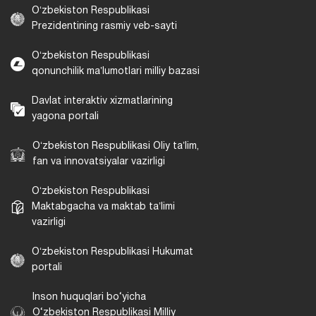
Oʻzbekiston Respublikasi
Prezidentining rasmiy veb-sayti
Oʻzbekiston Respublikasi
qonunchilik maʼlumotlari milliy bazasi
Davlat interaktiv xizmatlarining
yagona portali
Oʻzbekiston Respublikasi Oliy taʼlim,
fan va innovatsiyalar vazirligi
Oʻzbekiston Respublikasi
Maktabgacha va maktab taʼlimi
vazirligi
Oʻzbekiston Respublikasi Hukumat
portali
Inson huquqlari bo‘yicha
O‘zbekiston Respublikasi Milliy