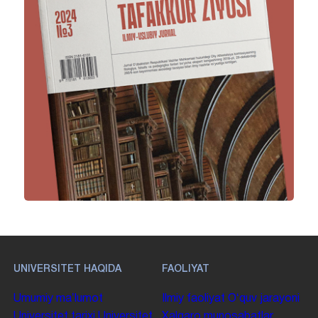
UNIVERSITET HAQIDA
FAOLIYAT
Umumiy maʼlumot
Ilmiy faoliyat
Oʻquv jarayoni
Universitet tarixi
Universitet
Xalqaro munosabatlar