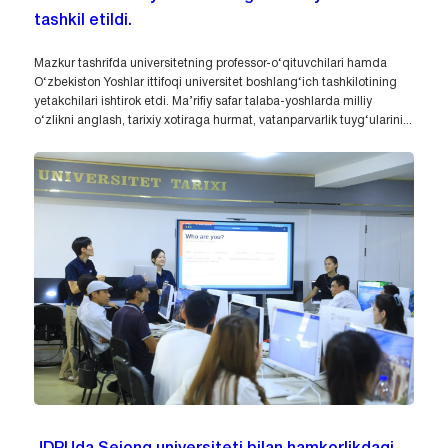
tashkil etildi.
Mazkur tashrifda universitetning professor-o‘qituvchilari hamda
O‘zbekiston Yoshlar ittifoqi universitet boshlang‘ich tashkilotining
yetakchilari ishtirok etdi. Ma’rifiy safar talaba-yoshlarda milliy
o‘zlikni anglash, tarixiy xotiraga hurmat, vatanparvarlik tuyg‘ularini...