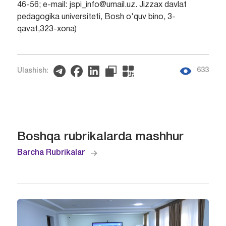
46-56; e-mail: jspi_info@umail.uz. Jizzax davlat
pedagogika universiteti, Bosh o‘quv bino, 3-
qavat,323-xona)
633
Ulashish:
Boshqa rubrikalarda mashhur
Barcha Rubrikalar