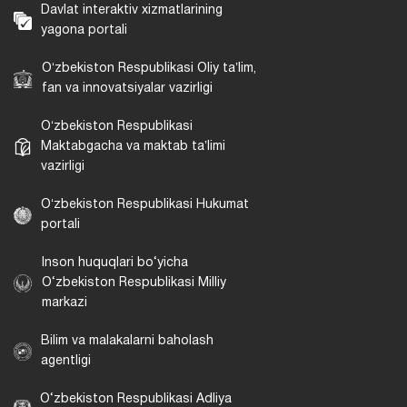
Davlat interaktiv xizmatlarining
yagona portali
Oʻzbekiston Respublikasi Oliy taʼlim,
fan va innovatsiyalar vazirligi
Oʻzbekiston Respublikasi
Maktabgacha va maktab taʼlimi
vazirligi
Oʻzbekiston Respublikasi Hukumat
portali
Inson huquqlari bo‘yicha
O‘zbekiston Respublikasi Milliy
markazi
Bilim va malakalarni baholash
agentligi
O‘zbekiston Respublikasi Adliya