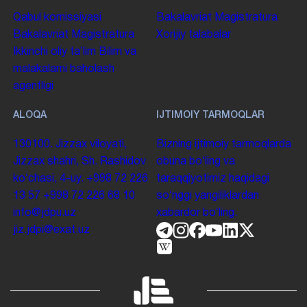
Qabul komissiyasi
Bakalavriat
Magistratura
Bakalavriat
Magistratura
Xorijiy talabalar
Ikkinchi oliy taʼlim
Bilim va
malakalarni baholash
agentligi
ALOQA
IJTIMOIY TARMOQLAR
130100. Jizzax viloyati,
Bizning ijtimoiy tarmoqlarda
Jizzax shahri, Sh. Rashidov
obuna boʻling va
koʻchasi, 4-uy.
+998 72 226
taraqqiyotimiz haqidagi
13 57
+998 72 226 68 10
soʻnggi yangiliklardan
info@jdpu.uz
xabardor boʻling.
jiz.jdpi@exat.uz