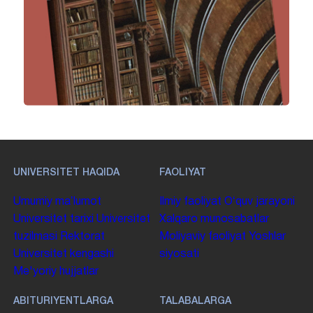
UNIVERSITET HAQIDA
FAOLIYAT
Umumiy maʼlumot
Ilmiy faoliyat
Oʻquv jarayoni
Universitet tarixi
Universitet
Xalqaro munosabatlar
tuzilmasi
Rektorat
Moliyaviy faoliyat
Yoshlar
Universitet kengashi
siyosati
Me'yoriy hujjatlar
ABITURIYENTLARGA
TALABALARGA