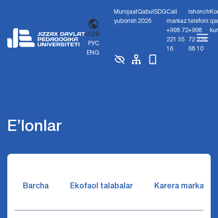
Murojaat
Qabul
SDG
Call
Ishonch
Ko
yuborish
2026
markaz:
telefoni:
qa
+998 72
+998
ku
O'ZB
221 55
72 226
РУС
16
68 10
ENG
E’lonlar
Barcha
Ekofaol talabalar
Karera markazi