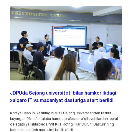
JDPUda Sejong universiteti bilan hamkorlikdagi
xalqaro IT va madaniyat dasturiga start berildi
Koreya Respublikasining nufuzli Sejong universitetidan tashrif
buyurgan 23 nafar talaba hamda professor-o‘qituvchilardan iborat
delegatsiya ishtirokida “WFK IT Ko‘ngillilar Guruhi Dasturi”ning
tantanali ochilish marosimi bo‘lib o‘tdi.