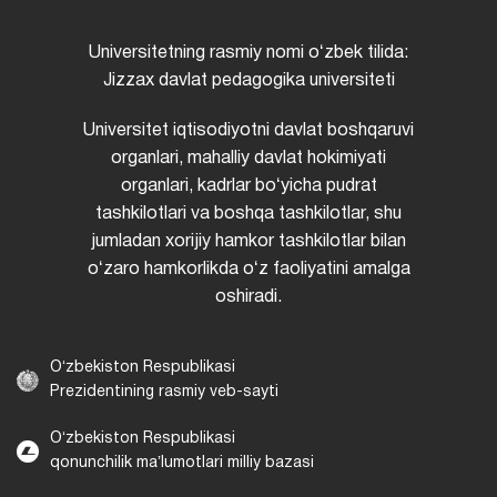
Universitetning rasmiy nomi oʻzbek tilida:
Jizzax davlat pedagogika universiteti
Universitet iqtisodiyotni davlat boshqaruvi
organlari, mahalliy davlat hokimiyati
organlari, kadrlar boʻyicha pudrat
tashkilotlari va boshqa tashkilotlar, shu
jumladan xorijiy hamkor tashkilotlar bilan
oʻzaro hamkorlikda oʻz faoliyatini amalga
oshiradi.
Oʻzbekiston Respublikasi
Prezidentining rasmiy veb-sayti
Oʻzbekiston Respublikasi
qonunchilik maʼlumotlari milliy bazasi