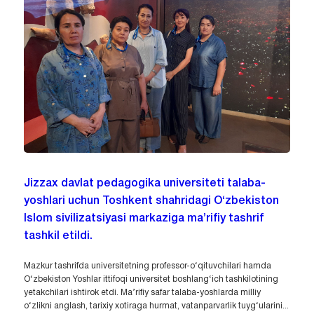
Jizzax davlat pedagogika universiteti talaba-
yoshlari uchun Toshkent shahridagi O‘zbekiston
Islom sivilizatsiyasi markaziga ma’rifiy tashrif
tashkil etildi.
Mazkur tashrifda universitetning professor-o‘qituvchilari hamda
O‘zbekiston Yoshlar ittifoqi universitet boshlang‘ich tashkilotining
yetakchilari ishtirok etdi. Ma’rifiy safar talaba-yoshlarda milliy
o‘zlikni anglash, tarixiy xotiraga hurmat, vatanparvarlik tuyg‘ularini...