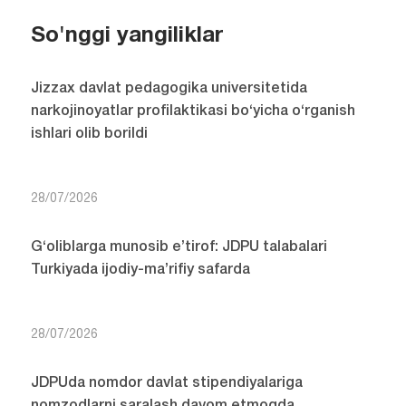
So'nggi yangiliklar
Jizzax davlat pedagogika universitetida
narkojinoyatlar profilaktikasi bo‘yicha o‘rganish
ishlari olib borildi
28/07/2026
G‘oliblarga munosib e’tirof: JDPU talabalari
Turkiyada ijodiy-ma’rifiy safarda
28/07/2026
JDPUda nomdor davlat stipendiyalariga