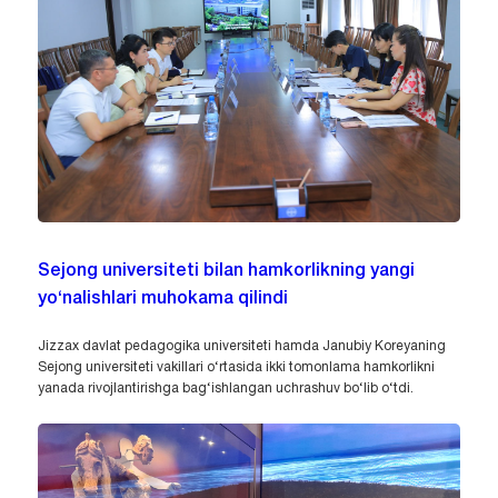
Sejong universiteti bilan hamkorlikning yangi
yo‘nalishlari muhokama qilindi
Jizzax davlat pedagogika universiteti hamda Janubiy Koreyaning
Sejong universiteti vakillari o‘rtasida ikki tomonlama hamkorlikni
yanada rivojlantirishga bag‘ishlangan uchrashuv bo‘lib o‘tdi.