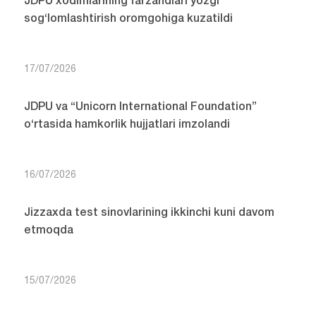
JDPU xodimlarining farzandlari yozgi
sog‘lomlashtirish oromgohiga kuzatildi
17/07/2026
JDPU va “Unicorn International Foundation”
o‘rtasida hamkorlik hujjatlari imzolandi
16/07/2026
Jizzaxda test sinovlarining ikkinchi kuni davom
etmoqda
15/07/2026