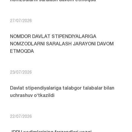
nomzodlarni saralash davom etmoqda
27/07/2026
NOMDOR DAVLAT STIPENDIYALARIGA
NOMZODLARNI SARALASH JARAYONI DAVOM
ETMOQDA
23/07/2026
Davlat stipendiyalariga talabgor talabalar bilan
uchrashuv o‘tkazildi
22/07/2026