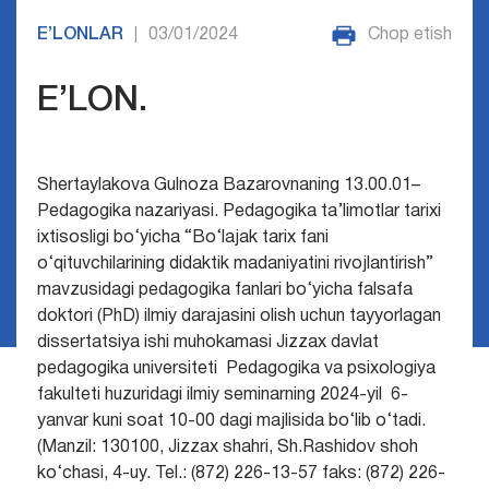
E’LONLAR
03/01/2024
Chop etish
|
E’LON.
Shertaylakova Gulnoza Bazarovnaning 13.00.01–
Pedagogika nazariyasi. Pedagogika ta’limotlar tarixi
ixtisosligi bo‘yicha “Bo‘lajak tarix fani
o‘qituvchilarining didaktik madaniyatini rivojlantirish”
mavzusidagi pedagogika fanlari bo‘yicha falsafa
doktori (PhD) ilmiy darajasini olish uchun tayyorlagan
dissertatsiya ishi muhokamasi Jizzax davlat
pedagogika universiteti Pedagogika va psixologiya
fakulteti huzuridagi ilmiy seminarning 2024-yil 6-
yanvar kuni soat 10-00 dagi majlisida bo‘lib o‘tadi.
(Manzil: 130100, Jizzax shahri, Sh.Rashidov shoh
ko‘chasi, 4-uy. Tel.: (872) 226-13-57 faks: (872) 226-